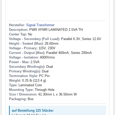
Hersteller
:
Signal Transformer
Description:
PWR XFMR LAMINATED 2.5VA TH
Center Tap:
No
Voltage - Secondary (Full Load):
Parallel 6.3V, Series 12.6V
Height - Seated (Max):
28.60mm
Voltage - Primary:
115V, 230V
Current - Output (Max):
Parallel 400mA, Series 200mA
Voltage - Isolation:
4000Vrms
Power - Max:
2.5VA
Secondary Winding(s):
Dual
Primary Winding(s):
Dual
Termination Style:
PC Pin
Weight:
0.25 lb (113.4 g)
Type:
Laminated Core
Mounting Type:
Through Hole
Size / Dimension:
41.30mm L x 36.50mm W
Packaging:
Box
auf Bestellung 115 Stücke: