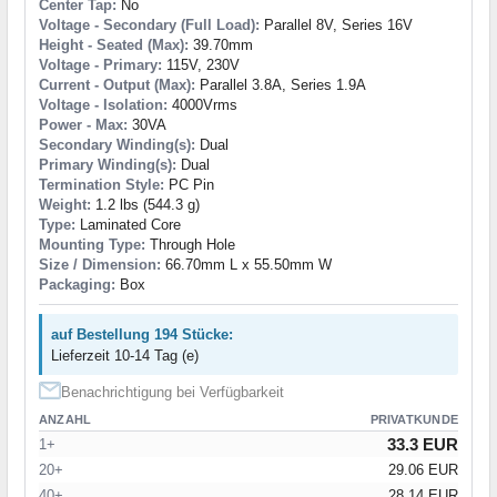
Center Tap:
No
Voltage - Secondary (Full Load):
Parallel 8V, Series 16V
Height - Seated (Max):
39.70mm
Voltage - Primary:
115V, 230V
Current - Output (Max):
Parallel 3.8A, Series 1.9A
Voltage - Isolation:
4000Vrms
Power - Max:
30VA
Secondary Winding(s):
Dual
Primary Winding(s):
Dual
Termination Style:
PC Pin
Weight:
1.2 lbs (544.3 g)
Type:
Laminated Core
Mounting Type:
Through Hole
Size / Dimension:
66.70mm L x 55.50mm W
Packaging:
Box
auf Bestellung 194 Stücke:
Lieferzeit 10-14 Tag (e)
Benachrichtigung bei Verfügbarkeit
ANZAHL
PRIVATKUNDE
33.3 EUR
1+
20+
29.06 EUR
40+
28.14 EUR