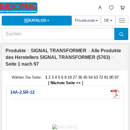
KATALOG
Privatkunde
DE
Togg
navi
Produkte
>
SIGNAL TRANSFORMER
>
Alle Produkte
des Herstellers SIGNAL TRANSFORMER (5763)
>
Seite 1 nach 97
Wählen Sie Seite:
1
2
3
4
5
6
9
18
27
36
45
54
63
72
81
90
97
[
Nächste Seite >>
]
14A-2.5R-12