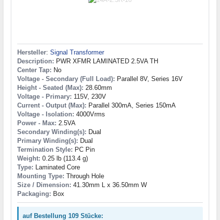
Hersteller
:
Signal Transformer
Description:
PWR XFMR LAMINATED 2.5VA TH
Center Tap:
No
Voltage - Secondary (Full Load):
Parallel 8V, Series 16V
Height - Seated (Max):
28.60mm
Voltage - Primary:
115V, 230V
Current - Output (Max):
Parallel 300mA, Series 150mA
Voltage - Isolation:
4000Vrms
Power - Max:
2.5VA
Secondary Winding(s):
Dual
Primary Winding(s):
Dual
Termination Style:
PC Pin
Weight:
0.25 lb (113.4 g)
Type:
Laminated Core
Mounting Type:
Through Hole
Size / Dimension:
41.30mm L x 36.50mm W
Packaging:
Box
auf Bestellung 109 Stücke: