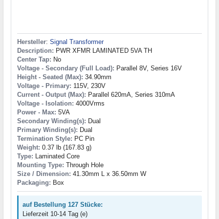
Hersteller
:
Signal Transformer
Description:
PWR XFMR LAMINATED 5VA TH
Center Tap:
No
Voltage - Secondary (Full Load):
Parallel 8V, Series 16V
Height - Seated (Max):
34.90mm
Voltage - Primary:
115V, 230V
Current - Output (Max):
Parallel 620mA, Series 310mA
Voltage - Isolation:
4000Vrms
Power - Max:
5VA
Secondary Winding(s):
Dual
Primary Winding(s):
Dual
Termination Style:
PC Pin
Weight:
0.37 lb (167.83 g)
Type:
Laminated Core
Mounting Type:
Through Hole
Size / Dimension:
41.30mm L x 36.50mm W
Packaging:
Box
auf Bestellung 127 Stücke:
Lieferzeit 10-14 Tag (e)