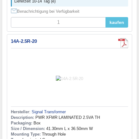
Lieferzeit 10-14 Tag (e)
Benachrichtigung bei Verfügbarkeit
kaufen
14A-2.5R-20
Hersteller
:
Signal Transformer
Description:
PWR XFMR LAMINATED 2.5VA TH
Packaging:
Box
Size / Dimension:
41.30mm L x 36.50mm W
Mounting Type:
Through Hole