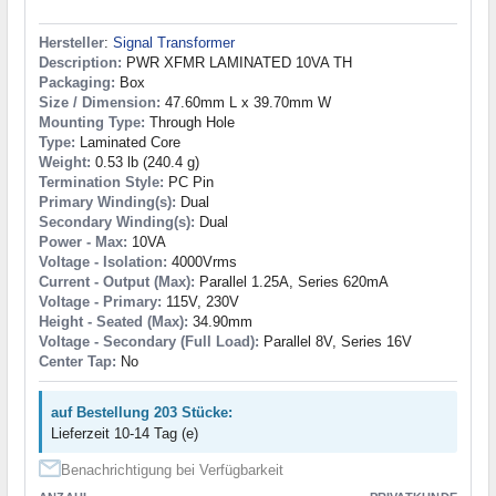
Hersteller
:
Signal Transformer
Description:
PWR XFMR LAMINATED 10VA TH
Packaging:
Box
Size / Dimension:
47.60mm L x 39.70mm W
Mounting Type:
Through Hole
Type:
Laminated Core
Weight:
0.53 lb (240.4 g)
Termination Style:
PC Pin
Primary Winding(s):
Dual
Secondary Winding(s):
Dual
Power - Max:
10VA
Voltage - Isolation:
4000Vrms
Current - Output (Max):
Parallel 1.25A, Series 620mA
Voltage - Primary:
115V, 230V
Height - Seated (Max):
34.90mm
Voltage - Secondary (Full Load):
Parallel 8V, Series 16V
Center Tap:
No
auf Bestellung 203 Stücke:
Lieferzeit 10-14 Tag (e)
Benachrichtigung bei Verfügbarkeit