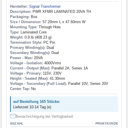
Hersteller
:
Signal Transformer
Description:
PWR XFMR LAMINATED 20VA TH
Packaging:
Box
Size / Dimension:
57.20mm L x 47.60mm W
Mounting Type:
Through Hole
Type:
Laminated Core
Weight:
0.9 lb (408.23 g)
Termination Style:
PC Pin
Primary Winding(s):
Dual
Secondary Winding(s):
Dual
Power - Max:
20VA
Voltage - Isolation:
4000Vrms
Current - Output (Max):
Parallel 2A, Series 1A
Voltage - Primary:
115V, 230V
Height - Seated (Max):
41.30mm
Voltage - Secondary (Full Load):
Parallel 10V, Series 20V
Center Tap:
No
auf Bestellung 165 Stücke:
Lieferzeit 10-14 Tag (e)
Benachrichtigung bei Verfügbarkeit
ANZAHL
PRIVATKUNDE