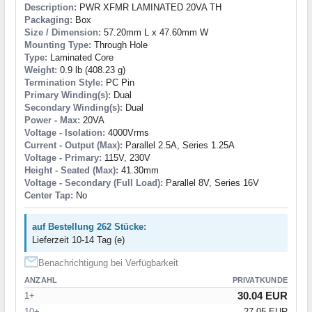
Description:
PWR XFMR LAMINATED 20VA TH
Packaging:
Box
Size / Dimension:
57.20mm L x 47.60mm W
Mounting Type:
Through Hole
Type:
Laminated Core
Weight:
0.9 lb (408.23 g)
Termination Style:
PC Pin
Primary Winding(s):
Dual
Secondary Winding(s):
Dual
Power - Max:
20VA
Voltage - Isolation:
4000Vrms
Current - Output (Max):
Parallel 2.5A, Series 1.25A
Voltage - Primary:
115V, 230V
Height - Seated (Max):
41.30mm
Voltage - Secondary (Full Load):
Parallel 8V, Series 16V
Center Tap:
No
auf Bestellung 262 Stücke:
Lieferzeit 10-14 Tag (e)
Benachrichtigung bei Verfügbarkeit
ANZAHL
PRIVATKUNDE
30.04 EUR
1+
10+
27.05 EUR