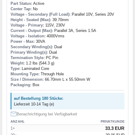
Part Status:
Active
Center Tap:
No
Voltage - Secondary (Full Load):
Parallel 10V, Series 20V
Height - Seated (Max):
39.70mm
Voltage - Primary:
115V, 230V
Current - Output (Max):
Parallel 3A, Series 1.5A
Voltage - Isolation:
4000Vrms
Power - Max:
30VA
Secondary Winding(s):
Dual
Primary Winding(s):
Dual
Termination Style:
PC Pin
Weight:
1.2 lbs (544.3 g)
Type:
Laminated Core
Mounting Type:
Through Hole
Size / Dimension:
66.70mm L x 55.50mm W
Packaging:
Box
auf Bestellung 180 Stücke:
Lieferzeit 10-14 Tag (e)
Benachrichtigung bei Verfügbarkeit
ANZAHL
PRIVATKUNDE
33.3 EUR
1+