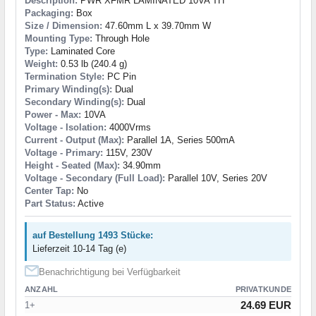
Description:
PWR XFMR LAMINATED 10VA TH
Packaging:
Box
Size / Dimension:
47.60mm L x 39.70mm W
Mounting Type:
Through Hole
Type:
Laminated Core
Weight:
0.53 lb (240.4 g)
Termination Style:
PC Pin
Primary Winding(s):
Dual
Secondary Winding(s):
Dual
Power - Max:
10VA
Voltage - Isolation:
4000Vrms
Current - Output (Max):
Parallel 1A, Series 500mA
Voltage - Primary:
115V, 230V
Height - Seated (Max):
34.90mm
Voltage - Secondary (Full Load):
Parallel 10V, Series 20V
Center Tap:
No
Part Status:
Active
auf Bestellung 1493 Stücke:
Lieferzeit 10-14 Tag (e)
Benachrichtigung bei Verfügbarkeit
ANZAHL
PRIVATKUNDE
24.69 EUR
1+