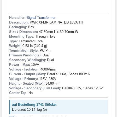
Hersteller
:
Signal Transformer
Description:
PWR XFMR LAMINATED 10VA TH
Packaging:
Box
Size / Dimension:
47.60mm L x 39.70mm W
Mounting Type:
Through Hole
Type:
Laminated Core
Weight:
0.53 lb (240.4 g)
Termination Style:
PC Pin
Primary Winding(s):
Dual
Secondary Winding(s):
Dual
Power - Max:
10VA
Voltage - Isolation:
4000Vrms
Current - Output (Max):
Parallel 1.6A, Series 800mA
Voltage - Primary:
115V, 230V
Height - Seated (Max):
34.90mm
Voltage - Secondary (Full Load):
Parallel 6.3V, Series 12.6V
Center Tap:
No
auf Bestellung 1741 Stücke:
Lieferzeit 10-14 Tag (e)