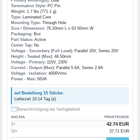
Primary Winding(s):
Dual
Termination Style:
PC Pin
Weight:
1.7 lbs (771.1 g)
Type:
Laminated Core
Mounting Type:
Through Hole
Size / Dimension:
76.20mm L x 63.50mm W
Packaging:
Box
Part Status:
Active
Center Tap:
No
Voltage - Secondary (Full Load):
Parallel 10V, Series 20V
Height - Seated (Max):
46.50mm
Voltage - Primary:
115V, 230V
Current - Output (Max):
Parallel 5.6A, Series 2.8A
Voltage - Isolation:
4000Vrms
Power - Max:
56VA
auf Bestellung 15 Stücke:
Lieferzeit 10-14 Tag (e)
Benachrichtigung bei Verfügbarkeit
ANZAHL
PRIVATKUNDE
42.74 EUR
1+
10+
37.71 EUR