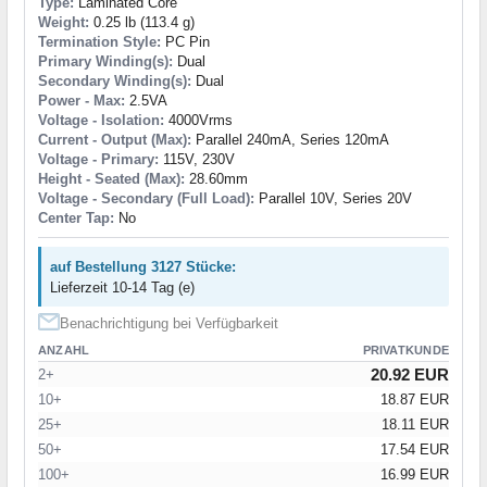
Type:
Laminated Core
Weight:
0.25 lb (113.4 g)
Termination Style:
PC Pin
Primary Winding(s):
Dual
Secondary Winding(s):
Dual
Power - Max:
2.5VA
Voltage - Isolation:
4000Vrms
Current - Output (Max):
Parallel 240mA, Series 120mA
Voltage - Primary:
115V, 230V
Height - Seated (Max):
28.60mm
Voltage - Secondary (Full Load):
Parallel 10V, Series 20V
Center Tap:
No
auf Bestellung 3127 Stücke:
Lieferzeit 10-14 Tag (e)
Benachrichtigung bei Verfügbarkeit
ANZAHL
PRIVATKUNDE
20.92 EUR
2+
10+
18.87 EUR
25+
18.11 EUR
50+
17.54 EUR
100+
16.99 EUR