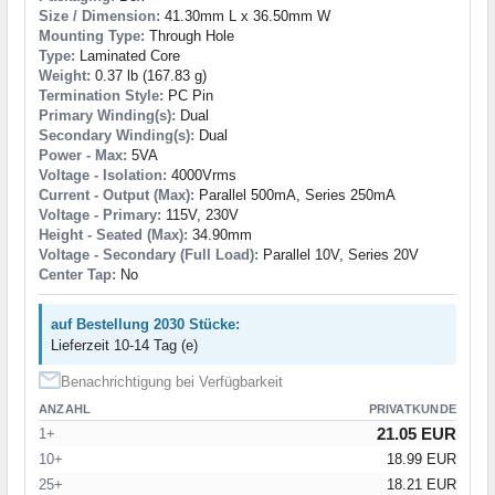
Size / Dimension:
41.30mm L x 36.50mm W
Mounting Type:
Through Hole
Type:
Laminated Core
Weight:
0.37 lb (167.83 g)
Termination Style:
PC Pin
Primary Winding(s):
Dual
Secondary Winding(s):
Dual
Power - Max:
5VA
Voltage - Isolation:
4000Vrms
Current - Output (Max):
Parallel 500mA, Series 250mA
Voltage - Primary:
115V, 230V
Height - Seated (Max):
34.90mm
Voltage - Secondary (Full Load):
Parallel 10V, Series 20V
Center Tap:
No
auf Bestellung 2030 Stücke:
Lieferzeit 10-14 Tag (e)
Benachrichtigung bei Verfügbarkeit
ANZAHL
PRIVATKUNDE
21.05 EUR
1+
10+
18.99 EUR
25+
18.21 EUR