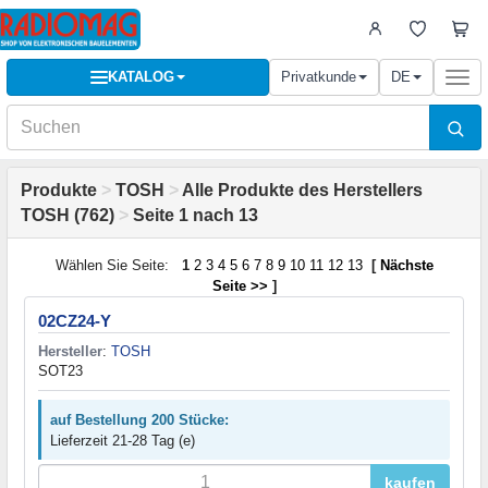
KATALOG
Privatkunde
DE
Togg
navi
Produkte
>
TOSH
>
Alle Produkte des Herstellers
TOSH (762)
>
Seite 1 nach 13
Wählen Sie Seite:
1
2
3
4
5
6
7
8
9
10
11
12
13
[
Nächste
Seite >>
]
02CZ24-Y
Hersteller
:
TOSH
SOT23
auf Bestellung 200 Stücke:
Lieferzeit 21-28 Tag (e)
kaufen