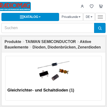
KATALOG
Privatkunde
DE
Togg
navi
Produkte
>
TAIWAN SEMICONDUCTOR
>
Aktive
Bauelemente
>
Dioden, Diodenbrücken, Zenerdioden
Gleichrichter- und Schaltdioden
(1)