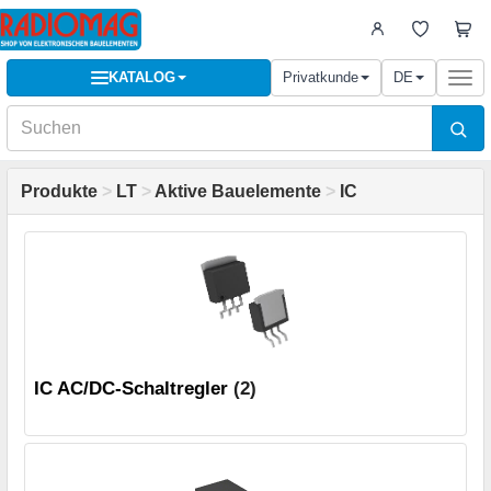
KATALOG
Privatkunde
DE
Togg
navi
Produkte
>
LT
>
Aktive Bauelemente
>
IC
IC AC/DC-Schaltregler
(2)