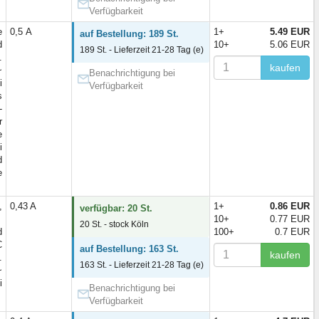
Verfügbarkeit
e
0,5 А
1+
5.49 EUR
auf Bestellung: 189 St.
d
10+
5.06 EUR
189 St. - Lieferzeit 21-28 Tag (e)
.
kaufen
~
Benachrichtigung bei
i
Verfügbarkeit
s
-
r
e
i
d
e
,
0,43 A
1+
0.86 EUR
verfügbar: 20 St.
10+
0.77 EUR
20 St. - stock Köln
d
100+
0.7 EUR
C
auf Bestellung: 163 St.
kaufen
.
163 St. - Lieferzeit 21-28 Tag (e)
~
i
Benachrichtigung bei
Verfügbarkeit