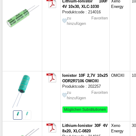
10x5
Lithium-Ionistor 100F
Xeno
10
4V 10x30, XLC-1030
Energy
12.5
Produktcode : 214016
12.6x
zu Favoriten
16x8
hinzufügen
16x8
20x1
20x1
22x1
32x1
32.5x
Ionistor 10F 2,7V 10x25
OMOXI
10
ODR2R7106 OMOXI
Produktcode : 202257
zu Favoriten
hinzufügen
Möglichen Substitutionen
Lithium-Ionistor 30F 4V
Xeno
30
8x20, XLC-0820
Energy