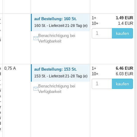
,
1+
1.49 EUR
auf Bestellung: 160 St.
+
10+
1.4 EUR
160 St. - Lieferzeit 21-28 Tag (e)
,
kaufen
Benachrichtigung bei
i
Verfügbarkeit
e
0,75 А
1+
6.46 EUR
auf Bestellung: 153 St.
d
10+
6.03 EUR
153 St. - Lieferzeit 21-28 Tag (e)
.
kaufen
~
Benachrichtigung bei
i
Verfügbarkeit
s
-
r
e
i
d
e