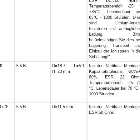
ESR DC:700 mOhm
Temperaturbereich -25 
+85°C, Lebensdauer be
85°C - 1000 Stunden. Die
sind Lithium-Ionen
Ionistoren mit anfängliche
Ladung. Bitt
berücksichtigen Sie dies be
Lagerung, Transport un
Einbau der Ionistoren in di
Schaltung!".
Ф
5,5 В
D=18.7; L=5.1;
Ionistor. Vertikale Montage
H=20 mm
Kapazitätstoleranz -20%/
80%, ESR 22 Ohm
Temperaturbereich -25...7
°C, Lebensdauer bei 70 °C 
1000 Stunden
47 Ф
5,5 В
D=11.5 mm
Ionistor. Vertikale Montage
ESR 50 Ohm.