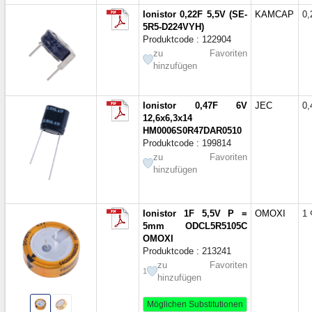
Ionistor 0,22F 5,5V (SE-
KAMCAP
0,
5R5-D224VYH)
Produktcode : 122904
zu Favoriten
hinzufügen
Ionistor 0,47F 6V
JEC
0,
12,6x6,3x14
HM0006S0R47DAR0510
Produktcode : 199814
zu Favoriten
hinzufügen
Ionistor 1F 5,5V P =
OMOXI
1 
5mm ODCL5R5105C
OMOXI
Produktcode : 213241
zu Favoriten
1
hinzufügen
Möglichen Substitutionen