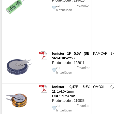
Produktcode : 214015
zu Favoriten
hinzufügen
Ionistor 1F 5,5V (SE-
KAMCAP
1 
5R5-D105VYV)
Produktcode : 122911
zu Favoriten
hinzufügen
Ionistor 0,47F 5,5V.
OMOXI
0,
11.5x4.5x5mm
ODCS5R5474V
Produktcode : 219835
zu Favoriten
hinzufügen