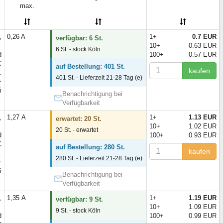
max.
,
0,26 A
1+
0.7 EUR
verfügbar: 6 St.
10+
0.63 EUR
6 St. - stock Köln
d
100+
0.57 EUR
C
auf Bestellung: 401 St.
kaufen
.
401 St. - Lieferzeit 21-28 Tag (e)
~
i
Benachrichtigung bei
Verfügbarkeit
,
1,27 А
1+
1.13 EUR
erwartet: 20 St.
10+
1.02 EUR
20 St. - erwartet
d
100+
0.93 EUR
C
auf Bestellung: 280 St.
kaufen
.
280 St. - Lieferzeit 21-28 Tag (e)
~
i
Benachrichtigung bei
Verfügbarkeit
,
1,35 А
1+
1.19 EUR
verfügbar: 9 St.
10+
1.09 EUR
9 St. - stock Köln
d
100+
0.99 EUR