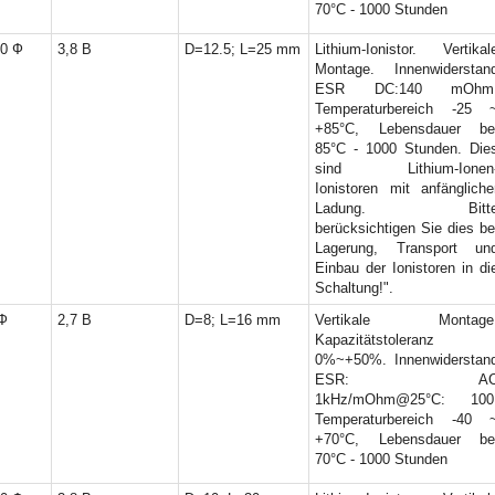
70°C - 1000 Stunden
 L=12 mm
(1)
; L=13 mm
(1)
0 Ф
3,8 В
D=12.5; L=25 mm
Lithium-Ionistor. Vertikal
mm; L=13.5 mm
(1)
Montage. Innenwiderstan
 L=12 mm
(1)
ESR DC:140 mOhm
 L=16 mm
(1)
Temperaturbereich -25 
+85°C, Lebensdauer be
 L=20 mm
(4)
85°C - 1000 Stunden. Die
 L=25 mm
(2)
sind Lithium-Ionen
 mm; D=40 mm
(1)
Ionistoren mit anfängliche
 mm; D=10 mm
(1)
Ladung. Bitt
berücksichtigen Sie dies be
 mm; D=12.5 mm
(1)
Lagerung, Transport un
 mm; D=8 mm
(3)
Einbau der Ionistoren in di
; D=8
(2)
Schaltung!".
 mm; D=16 mm
(2)
Ф
2,7 В
D=8; L=16 mm
Vertikale Montage
 mm; D=10 mm
(1)
Kapazitätstoleranz
 mm; D=8 mm
(2)
0%~+50%. Innenwiderstan
 mm; D=18 mm
(2)
ESR: A
1kHz/mOhm@25°C: 100
 mm; D=13 mm
(1)
Temperaturbereich -40 
 mm; D=18 mm
(1)
+70°C, Lebensdauer be
 D=22
(1)
70°C - 1000 Stunden
12 mm
(2)