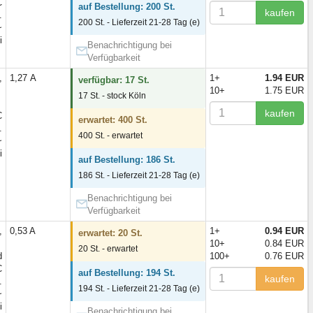
C
auf Bestellung: 200 St.
kaufen
.
200 St. - Lieferzeit 21-28 Tag (e)
~
i
Benachrichtigung bei
Verfügbarkeit
,
1,27 А
1+
1.94 EUR
verfügbar: 17 St.
10+
1.75 EUR
17 St. - stock Köln
kaufen
C
erwartet: 400 St.
.
400 St. - erwartet
~
i
auf Bestellung: 186 St.
186 St. - Lieferzeit 21-28 Tag (e)
Benachrichtigung bei
Verfügbarkeit
,
0,53 A
1+
0.94 EUR
erwartet: 20 St.
10+
0.84 EUR
20 St. - erwartet
d
100+
0.76 EUR
C
auf Bestellung: 194 St.
kaufen
.
194 St. - Lieferzeit 21-28 Tag (e)
~
i
Benachrichtigung bei