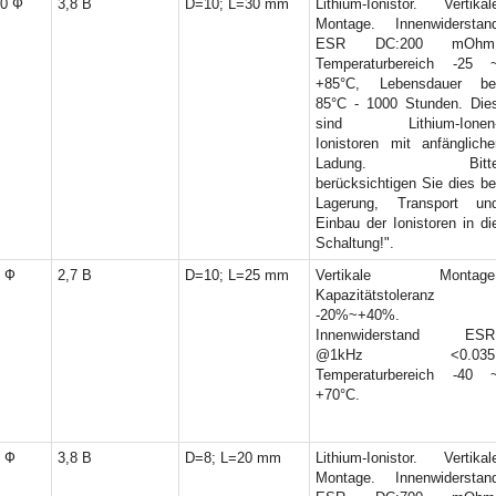
x12 mm
(2)
0 Ф
3,8 В
D=10; L=30 mm
Lithium-Ionistor. Vertikal
Montage. Innenwiderstan
x21 mm
(1)
ESR DC:200 mOhm
6.3x14 mm
(2)
Temperaturbereich -25 
x14 mm
(1)
+85°C, Lebensdauer be
x22 mm
(1)
85°C - 1000 Stunden. Die
sind Lithium-Ionen
0x22 mm
(1)
Ionistoren mit anfängliche
0x27 mm
(1)
Ladung. Bitt
7.3 mm
(1)
berücksichtigen Sie dies be
6x27 mm
(2)
Lagerung, Transport un
21.3 mm
(1)
Einbau der Ionistoren in di
Schaltung!".
 Ф
2,7 В
D=10; L=25 mm
Vertikale Montage
Kapazitätstoleranz
-20%~+40%.
Innenwiderstand ESR
@1kHz <0.035
Temperaturbereich -40 
+70°C.
 Ф
3,8 В
D=8; L=20 mm
Lithium-Ionistor. Vertikal
Montage. Innenwiderstan