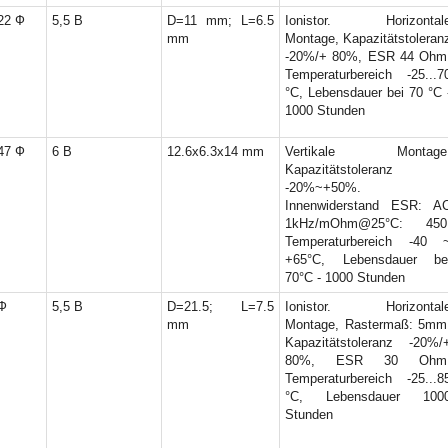
22 Ф
5,5 В
D=11 mm; L=6.5
Ionistor. Horizontal
mm
Montage, Kapazitätstoleran
-20%/+ 80%, ESR 44 Ohm
Temperaturbereich -25...7
°C, Lebensdauer bei 70 °C 
1000 Stunden
47 Ф
6 В
12.6x6.3x14 mm
Vertikale Montage
Kapazitätstoleranz
-20%~+50%.
Innenwiderstand ESR: A
1kHz/mOhm@25°C: 450
Temperaturbereich -40 
+65°C, Lebensdauer be
70°C - 1000 Stunden
Ф
5,5 В
D=21.5; L=7.5
Ionistor. Horizontal
mm
Montage, Rastermaß: 5mm
Kapazitätstoleranz -20%/
80%, ESR 30 Ohm
Temperaturbereich -25...8
°C, Lebensdauer 100
Stunden