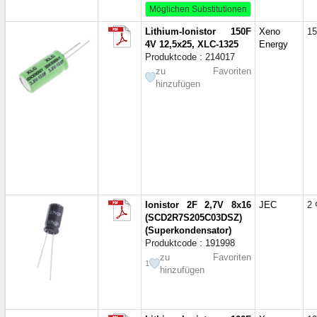
D=5;
Möglichen Substitutionen
D=6.3
Lithium-Ionistor 150F
Xeno
15
D=8 
4V 12,5x25, XLC-1325
Energy
D=8;
Produktcode : 214017
D=8;
zu Favoriten
hinzufügen
D=8;
D=8;
L=18
L=20
L=20
L=20
L=20
L=25
Ionistor 2F 2,7V 8x16
JEC
2 
L=30
(SCD2R7S205C03DSZ)
L=30
(Superkondensator)
L=40
Produktcode : 191998
L=41
zu Favoriten
1
hinzufügen
L=42
L=45;
8x4x