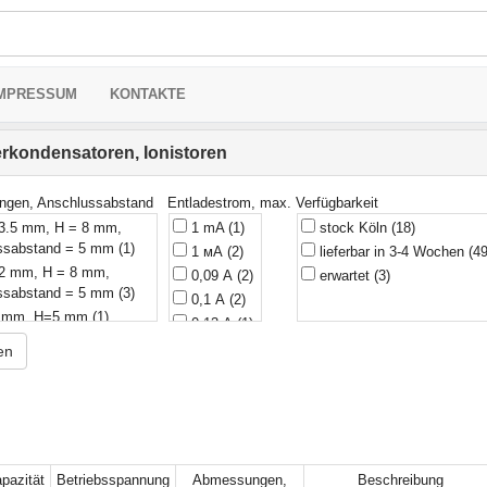
MPRESSUM
KONTAKTE
kondensatoren, Ionistoren
gen, Anschlussabstand
Entladestrom, max.
Verfügbarkeit
3.5 mm, H = 8 mm,
1 mA
(1)
stock Köln
(18)
ssabstand = 5 mm
(1)
1 мА
(2)
lieferbar in 3-4 Wochen
(49
2 mm, H = 8 mm,
0,09 А
(2)
erwartet
(3)
ssabstand = 5 mm
(3)
0,1 А
(2)
 mm, H=5 mm
(1)
0,13 А
(1)
5 mm; L=5 mm; H=11.5
0,15 А
(3)
en
0,16 А
(2)
; L=20 mm
(1)
0,175 A
(1)
; L=25 mm
(3)
0,2 A
(2)
; L=30 mm
(1)
0,26 A
(1)
 mm; L=5.5 mm
(1)
0,26 А
(1)
pazität
Betriebsspannung
Abmessungen,
Beschreibung
 mm; L=6.5 mm
(1)