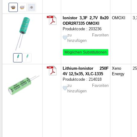
Ionistor 3,3F 2,7V 8x20
OMOXI
3,
ODR2R7335 OMOXI
Produktcode : 203236
zu Favoriten
hinzufügen
Möglichen Substitutionen
Lithium-Ionistor 250F
Xeno
25
4V 12,5x35, XLC-1335
Energy
Produktcode : 214018
zu Favoriten
hinzufügen