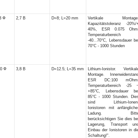
3 Ф
2,7 В
D=8; L=20 mm
Vertikale Montage
Kapazitätstoleranz -20%/
40%, ESR 0.075 Ohm
Temperaturbereich
-40...70°C, Lebensdauer be
70°C - 1000 Stunden
0 Ф
3,8 В
D=12.5; L=35 mm
Lithium-Ionistor. Vertikal
Montage. Innenwiderstan
ESR DC:100 mOhm
Temperaturbereich -25 
+85°C, Lebensdauer be
85°C - 1000 Stunden. Die
sind Lithium-Ionen
Ionistoren mit anfängliche
Ladung. Bitt
berücksichtigen Sie dies be
Lagerung, Transport un
Einbau der Ionistoren in di
Schaltung!".