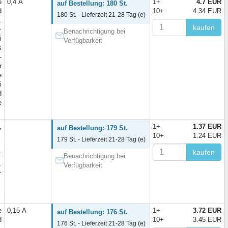
e
0,4 А
1+
4.7 EUR
auf Bestellung: 180 St.
d
10+
4.34 EUR
180 St. - Lieferzeit 21-28 Tag (e)
.
kaufen
~
Benachrichtigung bei
i
Verfügbarkeit
s
-
r
e
i
d
e
,
1+
1.37 EUR
auf Bestellung: 179 St.
10+
1.24 EUR
179 St. - Lieferzeit 21-28 Tag (e)
kaufen
:
Benachrichtigung bei
.
Verfügbarkeit
~
e
0,15 А
1+
3.72 EUR
auf Bestellung: 176 St.
d
10+
3.45 EUR
176 St. - Lieferzeit 21-28 Tag (e)