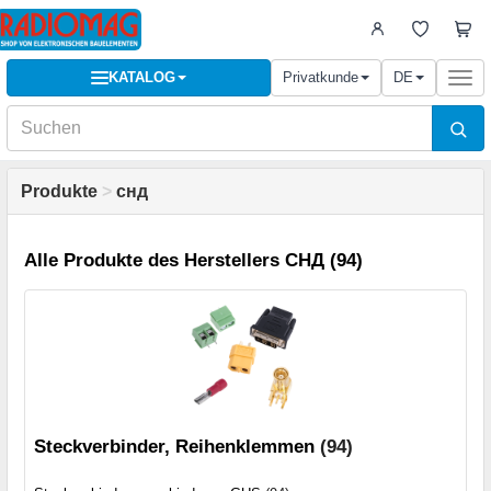
KATALOG
Privatkunde
DE
Togg
navi
Produkte
>
снд
Alle Produkte des Herstellers СНД (94)
Steckverbinder, Reihenklemmen
(94)