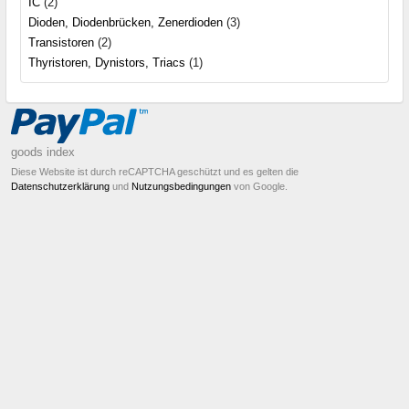
IC
(2)
Dioden, Diodenbrücken, Zenerdioden
(3)
Transistoren
(2)
Thyristoren, Dynistors, Triacs
(1)
goods index
Diese Website ist durch reCAPTCHA geschützt und es gelten die
Datenschutzerklärung
und
Nutzungsbedingungen
von Google.