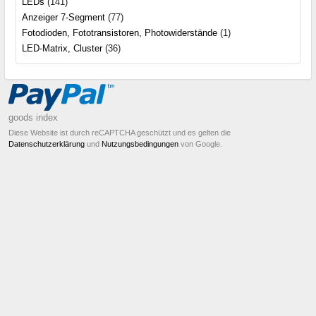
LEDs
(141)
Anzeiger 7-Segment
(77)
Fotodioden, Fototransistoren, Photowiderstände
(1)
LED-Matrix, Cluster
(36)
goods index
Diese Website ist durch reCAPTCHA geschützt und es gelten die
Datenschutzerklärung
und
Nutzungsbedingungen
von Google.