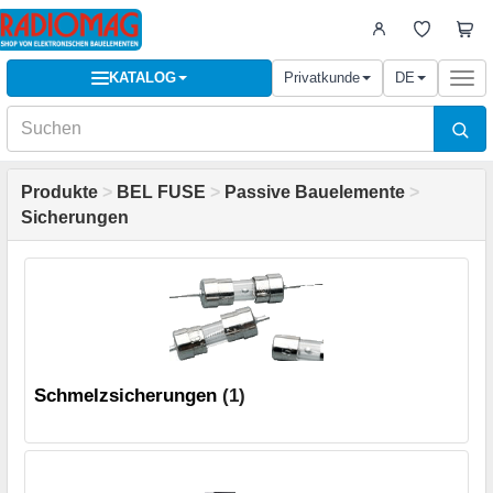
KATALOG
Privatkunde
DE
Togg
navi
Produkte
>
BEL FUSE
>
Passive Bauelemente
>
Sicherungen
Schmelzsicherungen
(1)