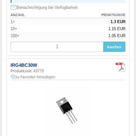
Benachrichtigung bei Verfügbarkeit
ANZAHL
PRIVATKUNDE
1+
1.3 EUR
10+
1.15 EUR
100+
1.05 EUR
kaufen
IRG4BC30W
Produktcode: 43775
zu Favoriten hinzufügen