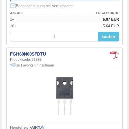
Benachrichtigung bei Verfügbarkeit
ANZAHL
PRIVATKUNDE
1+
6.07 EUR
10+
5.64 EUR
kaufen
FGH60N60SFDTU
Produktcode: 71883
zu Favoriten hinzufügen
3
Hersteller:
FAIR/ON