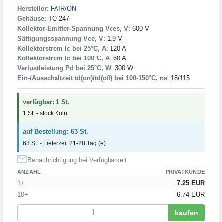
Hersteller:
FAIR/ON
Gehäuse
: TO-247
Kollektor-Emitter-Spannung Vces, V
: 600 V
Sättigungsspannung Vce, V
: 1,9 V
Kollektorstrom Ic bei 25°C, A
: 120 A
Kollektorstrom Ic bei 100°C, A
: 60 A
Verlustleistung Pd bei 25°C, W
: 300 W
Ein-/Ausschaltzeit td(on)/td(off) bei 100-150°C, ns
: 18/115
verfügbar: 1 St.
1 St. - stock Köln
auf Bestellung: 63 St.
63 St. - Lieferzeit 21-28 Tag (e)
Benachrichtigung bei Verfügbarkeit
ANZAHL
PRIVATKUNDE
1+
7.25 EUR
10+
6.74 EUR
kaufen