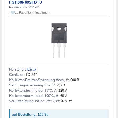
FGH60N60SFDTU
Produktcode: 204981
zu Favoriten hinzufügen
1
Hersteller:
Китай
Gehäuse
: TO-247
Kollektor-Emitter-Spannung Vces, V
: 600 В
Sättigungsspannung Vce, V
: 2,5 В
Kollektorstrom Ic bei 25°C, A
: 120 А
Kollektorstrom Ic bei 100°C, A
: 60 А
Verlustleistung Pd bei 25°C, W
: 378 Вт
auf Bestellung: 105 St.