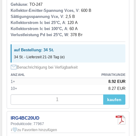
Gehäuse
: TO-247
Kollektor-Emitter-Spannung Vces, V
: 600 В
Sättigungsspannung Vce, V
: 2,5 В
Kollektorstrom Ic bei 25°C, A
: 120 А
Kollektorstrom Ic bei 100°C, A
: 60 А
Verlustleistung Pd bei 25°C, W
: 378 Вт
auf Bestellung: 34 St.
34 St. - Lieferzeit 21-28 Tag (e)
Benachrichtigung bei Verfügbarkeit
ANZAHL
PRIVATKUNDE
1+
8.92 EUR
10+
8.27 EUR
kaufen
IRG4BC20UD
Produktcode: 77967
zu Favoriten hinzufügen
1