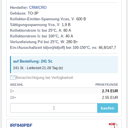
46/260
(1)
Hersteller:
CRMICRO
46,8/147,7
(1)
Gehäuse
: TO-3P
50/190
(1)
Kollektor-Emitter-Spannung Vces, V
: 600 В
50/520
(1)
Sättigungsspannung Vce, V
: 1,9 В
50/9,4
(1)
Kollektorstrom Ic bei 25°C, A
: 80 А
52/31
(1)
Kollektorstrom Ic bei 100°C, A
: 40 А
Verlustleistung Pd bei 25°C, W
: 280 Вт
54/110
(1)
Ein-/Ausschaltzeit td(on)/td(off) bei 100-150°C, ns
: 46,8/147,7
55/240
(1)
58/160
(1)
60/145
(1)
auf Bestellung: 241 St.
60/370
(1)
241 St. - Lieferzeit 21-28 Tag (e)
63/142
(1)
Benachrichtigung bei Verfügbarkeit
63/350
(1)
ANZAHL
PRIVATKUNDE
72/366
(1)
1+
2.74 EUR
80/190
(1)
10+
2.55 EUR
85/465
(1)
91/245
(1)
kaufen
98/325
(1)
140/630
(1)
160/400
(1)
IRF840PBF