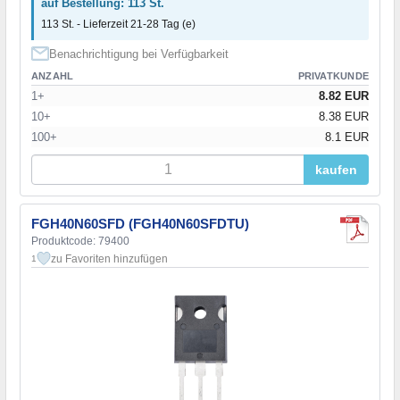
auf Bestellung: 113 St.
113 St. - Lieferzeit 21-28 Tag (e)
Benachrichtigung bei Verfügbarkeit
ANZAHL
PRIVATKUNDE
1+
8.82 EUR
10+
8.38 EUR
100+
8.1 EUR
kaufen
FGH40N60SFD (FGH40N60SFDTU)
Produktcode: 79400
zu Favoriten hinzufügen
1