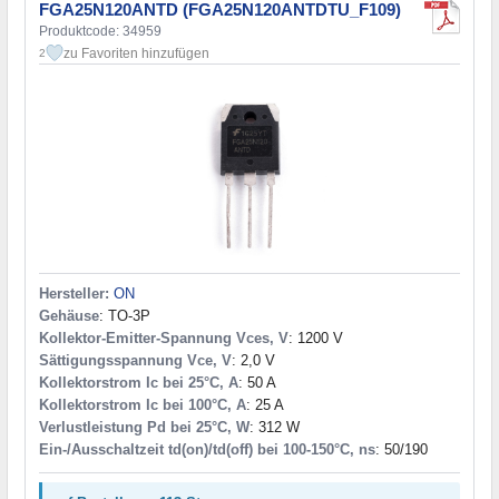
FGA25N120ANTD (FGA25N120ANTDTU_F109)
Produktcode: 34959
zu Favoriten hinzufügen
2
Hersteller:
ON
Gehäuse
: TO-3P
Kollektor-Emitter-Spannung Vces, V
: 1200 V
Sättigungsspannung Vce, V
: 2,0 V
Kollektorstrom Ic bei 25°C, A
: 50 A
Kollektorstrom Ic bei 100°C, A
: 25 A
Verlustleistung Pd bei 25°C, W
: 312 W
Ein-/Ausschaltzeit td(on)/td(off) bei 100-150°C, ns
: 50/190