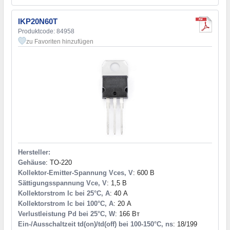
IKP20N60T
Produktcode: 84958
zu Favoriten hinzufügen
Hersteller:
Gehäuse
: TO-220
Kollektor-Emitter-Spannung Vces, V
: 600 В
Sättigungsspannung Vce, V
: 1,5 В
Kollektorstrom Ic bei 25°C, A
: 40 А
Kollektorstrom Ic bei 100°C, A
: 20 А
Verlustleistung Pd bei 25°C, W
: 166 Вт
Ein-/Ausschaltzeit td(on)/td(off) bei 100-150°C, ns
: 18/199