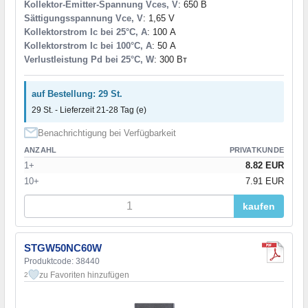
Kollektor-Emitter-Spannung Vces, V
: 650 В
Sättigungsspannung Vce, V
: 1,65 V
Kollektorstrom Ic bei 25°C, A
: 100 А
Kollektorstrom Ic bei 100°C, A
: 50 А
Verlustleistung Pd bei 25°C, W
: 300 Вт
auf Bestellung: 29 St.
29 St. - Lieferzeit 21-28 Tag (e)
Benachrichtigung bei Verfügbarkeit
ANZAHL
PRIVATKUNDE
1+
8.82 EUR
10+
7.91 EUR
kaufen
STGW50NC60W
Produktcode: 38440
zu Favoriten hinzufügen
2