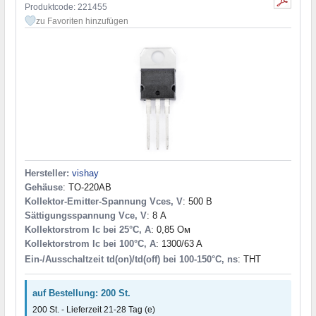
180/410
(1)
Produktcode: 221455
200/125
(1)
zu Favoriten hinzufügen
210/590
(1)
242/580
(1)
259/712
(2)
Hersteller:
vishay
Gehäuse
: TO-220AB
Kollektor-Emitter-Spannung Vces, V
: 500 В
Sättigungsspannung Vce, V
: 8 А
Kollektorstrom Ic bei 25°C, A
: 0,85 Ом
Kollektorstrom Ic bei 100°C, A
: 1300/63 A
Ein-/Ausschaltzeit td(on)/td(off) bei 100-150°C, ns
: THT
auf Bestellung: 200 St.
200 St. - Lieferzeit 21-28 Tag (e)