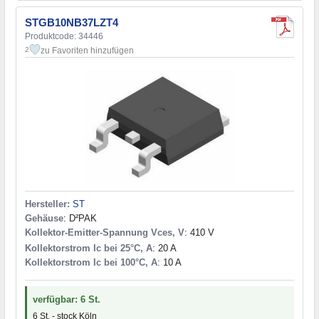
STGB10NB37LZT4
Produktcode: 34446
zu Favoriten hinzufügen
2
Hersteller:
ST
Gehäuse
: D²PAK
Kollektor-Emitter-Spannung Vces, V
: 410 V
Kollektorstrom Ic bei 25°C, A
: 20 A
Kollektorstrom Ic bei 100°C, A
: 10 A
verfügbar: 6 St.
6 St. - stock Köln