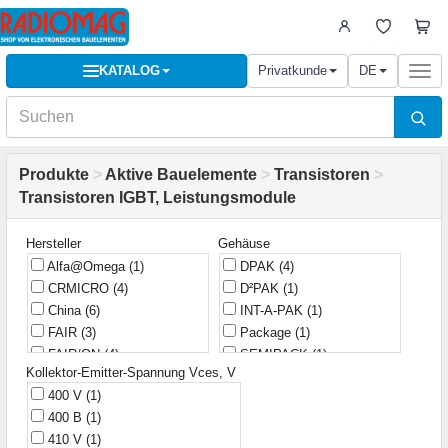
KATALOG
Privatkunde
DE
Togg
navi
Produkte
>
Aktive Bauelemente
>
Transistoren
>
Transistoren IGBT, Leistungsmodule
Hersteller
Gehäuse
Alfa@Omega
(1)
DPAK
(4)
CRMICRO
(4)
D²PAK
(1)
China
(6)
INT-A-PAK
(1)
FAIR
(3)
Package
(1)
FAIR/ON
(4)
SEMIPACK
(1)
Kollektor-Emitter-Spannung Vces, V
Fairchild
(9)
SEMIPACK 2
(1)
400 V
(1)
Fuji
(1)
SEMITRANS 2
(1)
400 В
(1)
HXY
(1)
Super-247
(2)
410 V
(1)
IR
(50)
TO-220
(10)