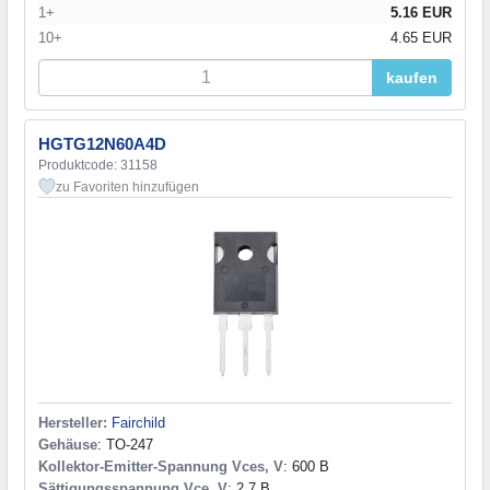
1+
5.16 EUR
10+
4.65 EUR
kaufen
HGTG12N60A4D
Produktcode: 31158
zu Favoriten hinzufügen
Hersteller:
Fairchild
Gehäuse
: TO-247
Kollektor-Emitter-Spannung Vces, V
: 600 В
Sättigungsspannung Vce, V
: 2,7 В