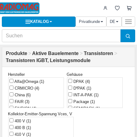
KATALOG
Privatkunde
DE
Togg
navi
Produkte
>
Aktive Bauelemente
>
Transistoren
>
Transistoren IGBT, Leistungsmodule
Hersteller
Gehäuse
Alfa@Omega
(1)
DPAK
(4)
CRMICRO
(4)
D²PAK
(1)
China
(6)
INT-A-PAK
(1)
FAIR
(3)
Package
(1)
FAIR/ON
(4)
SEMIPACK
(1)
Kollektor-Emitter-Spannung Vces, V
Fairchild
(9)
SEMIPACK 2
(1)
400 V
(1)
Fuji
(1)
SEMITRANS 2
(1)
400 В
(1)
HXY
(1)
Super-247
(2)
410 V
(1)
IR
(50)
TO-220
(10)