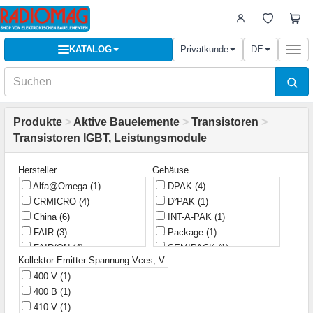
KATALOG
Privatkunde
DE
Togg
navi
Produkte
>
Aktive Bauelemente
>
Transistoren
>
Transistoren IGBT, Leistungsmodule
Hersteller
Gehäuse
Alfa@Omega
(1)
DPAK
(4)
CRMICRO
(4)
D²PAK
(1)
China
(6)
INT-A-PAK
(1)
FAIR
(3)
Package
(1)
FAIR/ON
(4)
SEMIPACK
(1)
Kollektor-Emitter-Spannung Vces, V
Fairchild
(9)
SEMIPACK 2
(1)
400 V
(1)
Fuji
(1)
SEMITRANS 2
(1)
400 В
(1)
HXY
(1)
Super-247
(2)
410 V
(1)
IR
(50)
TO-220
(10)