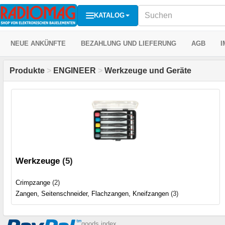
KATALOG
NEUE ANKÜNFTE
BEZAHLUNG UND LIEFERUNG
AGB
I
Produkte
>
ENGINEER
>
Werkzeuge und Geräte
Werkzeuge
(5)
Crimpzange
(2)
Zangen, Seitenschneider, Flachzangen, Kneifzangen
(3)
goods index