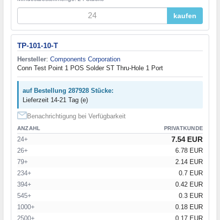
kaufen
TP-101-10-T
Hersteller
:
Components Corporation
Conn Test Point 1 POS Solder ST Thru-Hole 1 Port
auf Bestellung 287928 Stücke:
Lieferzeit 14-21 Tag (e)
Benachrichtigung bei Verfügbarkeit
ANZAHL
PRIVATKUNDE
7.54 EUR
24+
26+
6.78 EUR
79+
2.14 EUR
234+
0.7 EUR
394+
0.42 EUR
545+
0.3 EUR
1000+
0.18 EUR
2500+
0.17 EUR