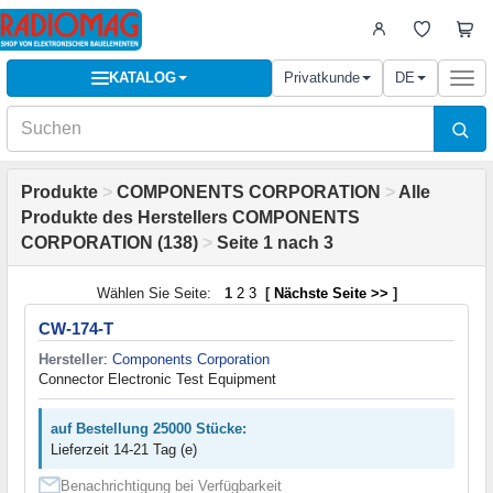
KATALOG
Privatkunde
DE
Togg
navi
Produkte
>
COMPONENTS CORPORATION
>
Alle
Produkte des Herstellers COMPONENTS
CORPORATION (138)
>
Seite 1 nach 3
Wählen Sie Seite:
1
2
3
[
Nächste Seite >>
]
CW-174-T
Hersteller
:
Components Corporation
Connector Electronic Test Equipment
auf Bestellung 25000 Stücke:
Lieferzeit 14-21 Tag (e)
Benachrichtigung bei Verfügbarkeit