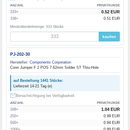
ANZAHL
PRIVATKUNDE
0.52 EUR
333+
338+
0.51 EUR
Mindestbestellmenge: 333 Stücke
kaufen
PJ-202-30
Hersteller
:
Components Corporation
Conn Jumper F 2 POS 7.62mm Solder ST Thru-Hole
auf Bestellung 1441 Stücke:
Lieferzeit 14-21 Tag (e)
Benachrichtigung bei Verfügbarkeit
ANZAHL
PRIVATKUNDE
1.04 EUR
168+
250+
0.99 EUR
500+
0.94 EUR
1000+
0.89 EUR