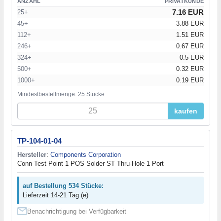
ANZAHL
PRIVATKUNDE
7.16 EUR
25+
45+
3.88 EUR
112+
1.51 EUR
246+
0.67 EUR
324+
0.5 EUR
500+
0.32 EUR
1000+
0.19 EUR
Mindestbestellmenge: 25 Stücke
kaufen
TP-104-01-04
Hersteller
:
Components Corporation
Conn Test Point 1 POS Solder ST Thru-Hole 1 Port
auf Bestellung 534 Stücke:
Lieferzeit 14-21 Tag (e)
Benachrichtigung bei Verfügbarkeit