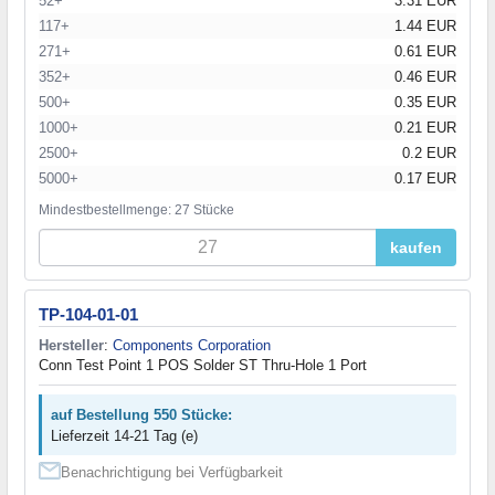
52+
3.31 EUR
117+
1.44 EUR
271+
0.61 EUR
352+
0.46 EUR
500+
0.35 EUR
1000+
0.21 EUR
2500+
0.2 EUR
5000+
0.17 EUR
Mindestbestellmenge: 27 Stücke
kaufen
TP-104-01-01
Hersteller
:
Components Corporation
Conn Test Point 1 POS Solder ST Thru-Hole 1 Port
auf Bestellung 550 Stücke:
Lieferzeit 14-21 Tag (e)
Benachrichtigung bei Verfügbarkeit