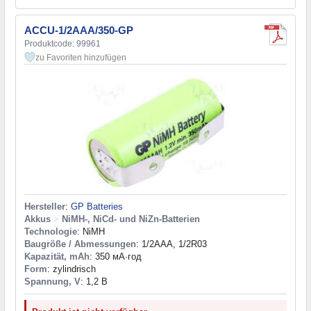
ACCU-1/2AAA/350-GP
Produktcode: 99961
zu Favoriten hinzufügen
Hersteller
:
GP Batteries
Akkus
>
NiMH-, NiCd- und NiZn-Batterien
Technologie
: NiMH
Baugröße / Abmessungen
: 1/2AAA, 1/2R03
Kapazität, mAh
: 350 мА·год
Form
: zylindrisch
Spannung, V
: 1,2 В