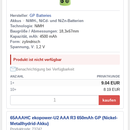
Hersteller
:
GP Batteries
Akkus
>
NiMH-, NiCd- und NiZn-Batterien
Technologie
: NiMH
Baugröße / Abmessungen
: 18,3x67mm
Kapazität, mAh
: 4500 mAh
Form
: zylindrisch
Spannung, V
: 1,2 V
Produkt ist nicht verfügbar
Benachrichtigung bei Verfügbarkeit
ANZAHL
PRIVATKUNDE
9.04 EUR
1+
10+
8.19 EUR
kaufen
65AAAHC ekopower-U2 AAA R3 650mAh GP (Nickel-
Metallhydrid-Akku)
Produktcode: 73742