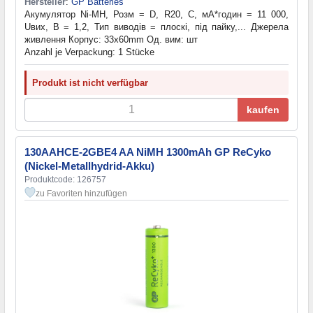
Hersteller
:
GP Batteries
Акумулятор Ni-MH, Розм = D, R20, С, мА*годин = 11 000,
Uвих, В = 1,2, Тип виводів = плоскі, під пайку,... Джерела
живлення Корпус: 33x60mm Од. вим: шт
Anzahl je Verpackung: 1 Stücke
Produkt ist nicht verfügbar
kaufen
130AAHCE-2GBE4 AA NiMH 1300mAh GP ReCyko
(Nickel-Metallhydrid-Akku)
Produktcode: 126757
zu Favoriten hinzufügen