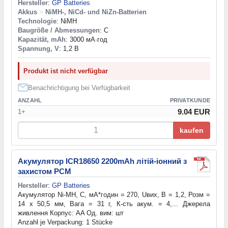
Hersteller
:
GP Batteries
Akkus
>
NiMH-, NiCd- und NiZn-Batterien
Technologie
: NiMH
Baugröße / Abmessungen
: C
Kapazität, mAh
: 3000 мА·год
Spannung, V
: 1,2 В
Produkt ist nicht verfügbar
Benachrichtigung bei Verfügbarkeit
ANZAHL
PRIVATKUNDE
9.04 EUR
1+
kaufen
Акумулятор ICR18650 2200mAh літій-іонний з
захистом РСМ
Hersteller
:
GP Batteries
Акумулятор Ni-MH, С, мА*годин = 270, Uвих, В = 1,2, Розм =
14 х 50,5 мм, Вага = 31 г, К-сть акум. = 4,... Джерела
живлення Корпус: AA Од. вим: шт
Anzahl je Verpackung: 1 Stücke