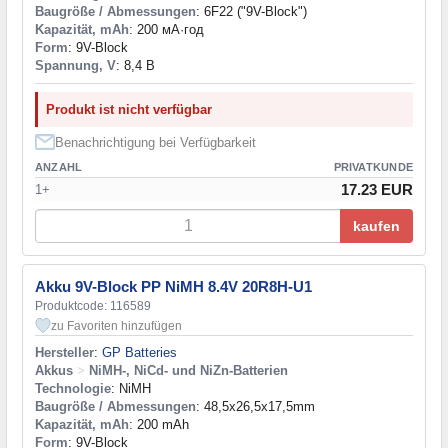
Baugröße / Abmessungen
: 6F22 ("9V-Block")
Kapazität, mAh
: 200 мА·год
Form
: 9V-Block
Spannung, V
: 8,4 В
Produkt ist nicht verfügbar
Benachrichtigung bei Verfügbarkeit
ANZAHL
PRIVATKUNDE
17.23 EUR
1+
kaufen
Akku 9V-Block PP NiMH 8.4V 20R8H-U1
Produktcode: 116589
zu Favoriten hinzufügen
Hersteller
:
GP Batteries
Akkus
>
NiMH-, NiCd- und NiZn-Batterien
Technologie
: NiMH
Baugröße / Abmessungen
: 48,5x26,5x17,5mm
Kapazität, mAh
: 200 mAh
Form
: 9V-Block