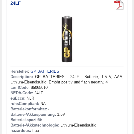
24LF
Hersteller
:
GP BATTERIES
Description:
GP BATTERIES - 24LF - Batterie, 1.5 V, AAA,
Lithium-Eisendisulfid, Erhöht positiv und flach negativ, 4
tariffCode:
85065010
NEDA-Code:
24LF
euEccn:
NLR
rohsCompliant:
NA
Batteriekonformität:
-
Batterie-/Akkuspannung:
1.5V
Batteriekapazität:
-
Batterie-/Akkutechnologie:
Lithium-Eisendisulfid
hazardous:
true