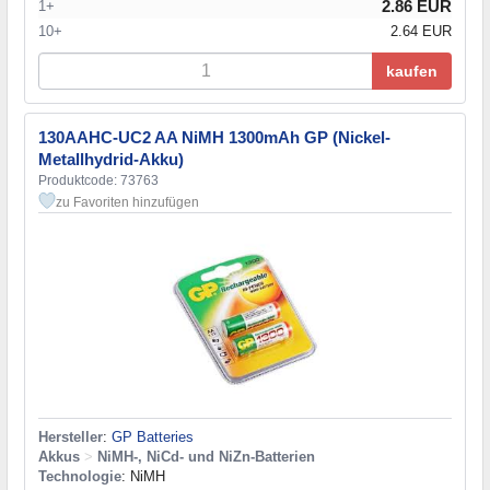
2.86 EUR
1+
10+
2.64 EUR
kaufen
130AAHC-UC2 AA NiMH 1300mAh GP (Nickel-
Metallhydrid-Akku)
Produktcode: 73763
zu Favoriten hinzufügen
Hersteller
:
GP Batteries
Akkus
>
NiMH-, NiCd- und NiZn-Batterien
Technologie
: NiMH