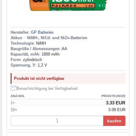
Hersteller
:
GP Batteries
Akkus
>
NiMH-, NiCd- und NiZn-Batterien
Technologie
: NiMH
Baugröße / Abmessungen
: AA
Kapazität, mAh
: 1800 mAh
Form
: zylindrisch
Spannung, V
: 1,2 V
Produkt ist nicht verfügbar
Benachrichtigung bei Verfügbarkeit
ANZAHL
PRIVATKUNDE
3.33 EUR
1+
10+
3.09 EUR
kaufen