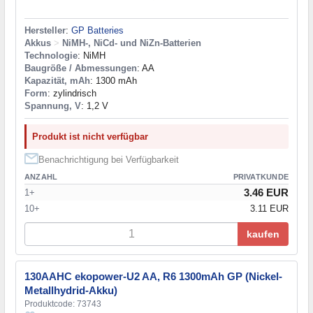
Hersteller
:
GP Batteries
Akkus
>
NiMH-, NiCd- und NiZn-Batterien
Technologie
: NiMH
Baugröße / Abmessungen
: AA
Kapazität, mAh
: 1300 mAh
Form
: zylindrisch
Spannung, V
: 1,2 V
Produkt ist nicht verfügbar
Benachrichtigung bei Verfügbarkeit
ANZAHL
PRIVATKUNDE
3.46 EUR
1+
10+
3.11 EUR
kaufen
130AAHC ekopower-U2 AA, R6 1300mAh GP (Nickel-
Metallhydrid-Akku)
Produktcode: 73743