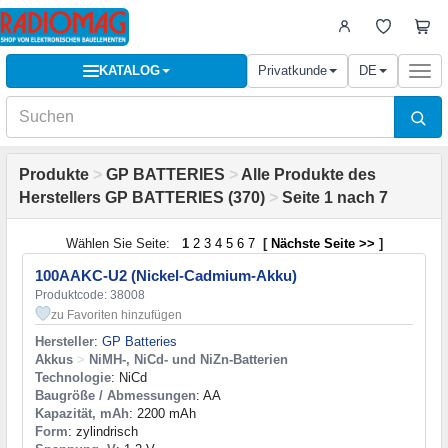
KATALOG
Privatkunde
DE
Togg
navi
Produkte
>
GP BATTERIES
>
Alle Produkte des
Herstellers GP BATTERIES (370)
>
Seite 1 nach 7
Wählen Sie Seite:
1
2
3
4
5
6
7
[
Nächste Seite >>
]
100AAKC-U2 (Nickel-Cadmium-Akku)
Produktcode: 38008
zu Favoriten hinzufügen
Hersteller
:
GP Batteries
Akkus
>
NiMH-, NiCd- und NiZn-Batterien
Technologie
: NiCd
Baugröße / Abmessungen
: AA
Kapazität, mAh
: 2200 mAh
Form
: zylindrisch