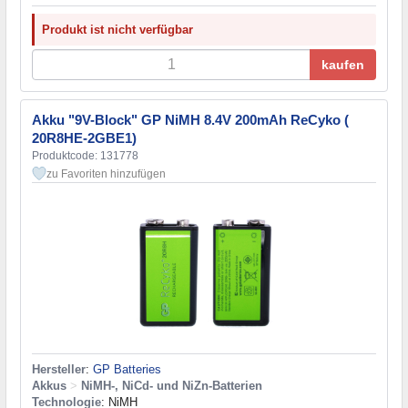
Produkt ist nicht verfügbar
kaufen
Akku "9V-Block" GP NiMH 8.4V 200mAh ReCyko (
20R8HE-2GBE1)
Produktcode: 131778
zu Favoriten hinzufügen
Hersteller
:
GP Batteries
Akkus
>
NiMH-, NiCd- und NiZn-Batterien
Technologie
: NiMH