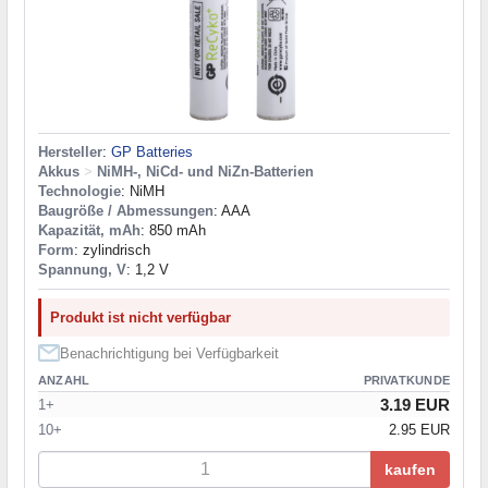
Hersteller
:
GP Batteries
Akkus
>
NiMH-, NiCd- und NiZn-Batterien
Technologie
: NiMH
Baugröße / Abmessungen
: AAA
Kapazität, mAh
: 850 mAh
Form
: zylindrisch
Spannung, V
: 1,2 V
Produkt ist nicht verfügbar
Benachrichtigung bei Verfügbarkeit
ANZAHL
PRIVATKUNDE
3.19 EUR
1+
10+
2.95 EUR
kaufen