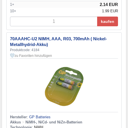
2.14 EUR
1+
10+
1.99 EUR
kaufen
70AAAHC-U2 NIMH, AAA, R03, 700mAh ( Nickel-
Metallhydrid-Akku)
Produktcode: 4184
zu Favoriten hinzufügen
Hersteller
:
GP Batteries
Akkus
>
NiMH-, NiCd- und NiZn-Batterien
Technologie
: NiMH