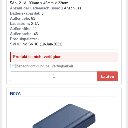
5Ah, 2.1A, 93mm x 46mm x 22mm
Anzahl der Ladeanschlüsse:
1 Anschluss
Batteriekapazität:
5
Außentiefe:
93
Ladestrom:
2.1A
Außenhöhe:
22
Außenbreite:
46
Produktpalette:
-
SVHC:
No SVHC (19-Jan-2021)
Produkt ist nicht verfügbar
Benachrichtigung bei Verfügbarkeit
kaufen
B07A