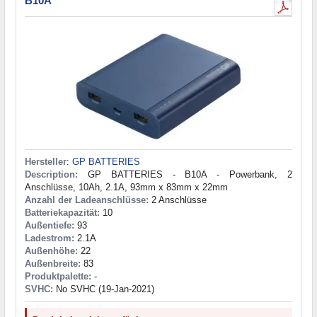
B10A
Hersteller
:
GP BATTERIES
Description:
GP BATTERIES - B10A - Powerbank, 2
Anschlüsse, 10Ah, 2.1A, 93mm x 83mm x 22mm
Anzahl der Ladeanschlüsse:
2 Anschlüsse
Batteriekapazität:
10
Außentiefe:
93
Ladestrom:
2.1A
Außenhöhe:
22
Außenbreite:
83
Produktpalette:
-
SVHC:
No SVHC (19-Jan-2021)