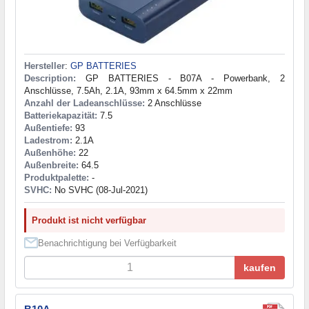
Hersteller
:
GP BATTERIES
Description:
GP BATTERIES - B07A - Powerbank, 2
Anschlüsse, 7.5Ah, 2.1A, 93mm x 64.5mm x 22mm
Anzahl der Ladeanschlüsse:
2 Anschlüsse
Batteriekapazität:
7.5
Außentiefe:
93
Ladestrom:
2.1A
Außenhöhe:
22
Außenbreite:
64.5
Produktpalette:
-
SVHC:
No SVHC (08-Jul-2021)
Produkt ist nicht verfügbar
Benachrichtigung bei Verfügbarkeit
kaufen