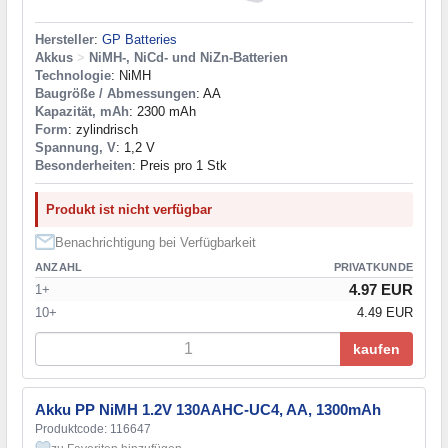
Hersteller
:
GP Batteries
Akkus
>
NiMH-, NiCd- und NiZn-Batterien
Technologie
: NiMH
Baugröße / Abmessungen
: AA
Kapazität, mAh
: 2300 mAh
Form
: zylindrisch
Spannung, V
: 1,2 V
Besonderheiten
: Preis pro 1 Stk
Produkt ist nicht verfügbar
Benachrichtigung bei Verfügbarkeit
ANZAHL
PRIVATKUNDE
4.97 EUR
1+
10+
4.49 EUR
kaufen
Akku PP NiMH 1.2V 130AAHC-UC4, AA, 1300mAh
Produktcode: 116647