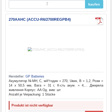
kaufen
270AAHC (ACCU-R6/2700REGPB4)
Hersteller
:
GP Batteries
Акумулятор Ni-MH, С, мА*годин = 270, Uвих, В = 1,2, Розм =
14 х 50,5 мм, Вага = 31 г, К-сть акум. = 4,... Джерела
живлення Корпус: AA Од. вим: шт
Anzahl je Verpackung: 1 Stücke
Produkt ist nicht verfügbar