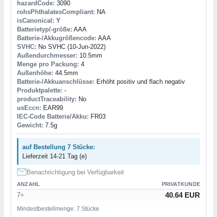
hazardCode:
3090
rohsPhthalatesCompliant:
NA
isCanonical:
Y
Batterietyp/-größe:
AAA
Batterie-/Akkugrößencode:
AAA
SVHC:
No SVHC (10-Jun-2022)
Außendurchmesser:
10.5mm
Menge pro Packung:
4
Außenhöhe:
44.5mm
Batterie-/Akkuanschlüsse:
Erhöht positiv und flach negativ
Produktpalette:
-
productTraceability:
No
usEccn:
EAR99
IEC-Code Batterie/Akku:
FR03
Gewicht:
7.5g
auf Bestellung 7 Stücke:
Lieferzeit 14-21 Tag (e)
Benachrichtigung bei Verfügbarkeit
ANZAHL
PRIVATKUNDE
40.64 EUR
7+
Mindestbestellmenge: 7 Stücke