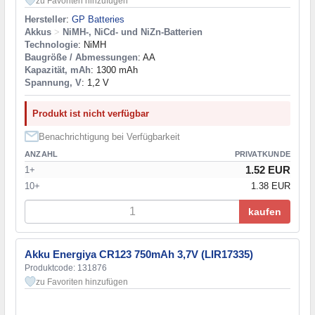
zu Favoriten hinzufügen
Hersteller
:
GP Batteries
Akkus
>
NiMH-, NiCd- und NiZn-Batterien
Technologie
: NiMH
Baugröße / Abmessungen
: AA
Kapazität, mAh
: 1300 mAh
Spannung, V
: 1,2 V
Produkt ist nicht verfügbar
Benachrichtigung bei Verfügbarkeit
ANZAHL
PRIVATKUNDE
1.52 EUR
1+
10+
1.38 EUR
kaufen
Akku Energiya CR123 750mAh 3,7V (LIR17335)
Produktcode: 131876
zu Favoriten hinzufügen