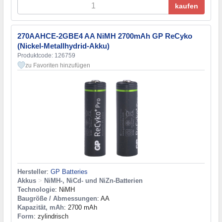
kaufen
270AAHCE-2GBE4 AA NiMH 2700mAh GP ReCyko
(Nickel-Metallhydrid-Akku)
Produktcode: 126759
zu Favoriten hinzufügen
Hersteller
:
GP Batteries
Akkus
>
NiMH-, NiCd- und NiZn-Batterien
Technologie
: NiMH
Baugröße / Abmessungen
: AA
Kapazität, mAh
: 2700 mAh
Form
: zylindrisch