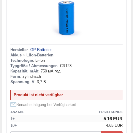
Hersteller
:
GP Batteries
Akkus
>
LiIon-Batterien
Technologie
: Li-Ion
Typgröße / Abmessungen
: CR123
Kapazität, mAh
: 750 мА·год
Form
: zylindrisch
Spannung, V
: 3,7 В
Produkt ist nicht verfügbar
Benachrichtigung bei Verfügbarkeit
ANZAHL
PRIVATKUNDE
5.16 EUR
1+
10+
4.65 EUR