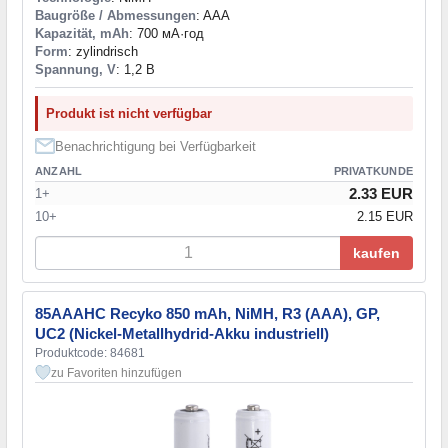
Baugröße / Abmessungen
: AAA
Kapazität, mAh
: 700 мА·год
Form
: zylindrisch
Spannung, V
: 1,2 В
Produkt ist nicht verfügbar
Benachrichtigung bei Verfügbarkeit
ANZAHL
PRIVATKUNDE
2.33 EUR
1+
10+
2.15 EUR
kaufen
85AAAHC Recyko 850 mAh, NiMH, R3 (AAA), GP,
UC2 (Nickel-Metallhydrid-Akku industriell)
Produktcode: 84681
zu Favoriten hinzufügen