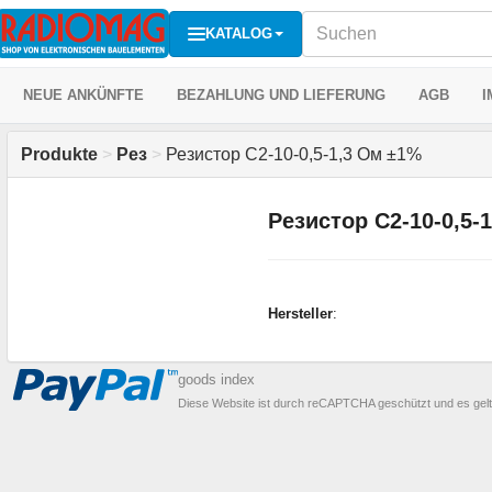
KATALOG
NEUE ANKÜNFTE
BEZAHLUNG UND LIEFERUNG
AGB
I
Produkte
>
Рез
>
Резистор С2-10-0,5-1,3 Ом ±1%
Резистор С2-10-0,5-
Hersteller
:
goods index
Diese Website ist durch reCAPTCHA geschützt und es gel