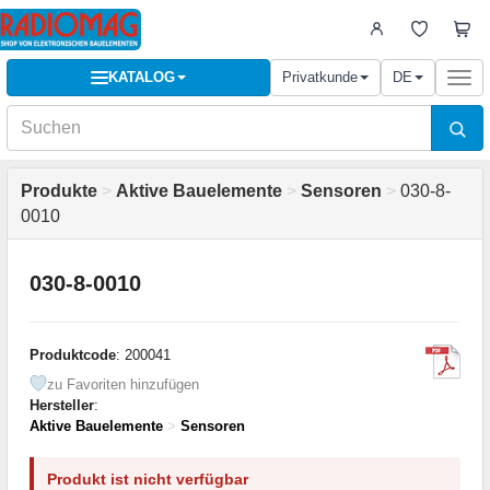
KATALOG
Privatkunde
DE
Togg
navi
Produkte
>
Aktive Bauelemente
>
Sensoren
>
030-8-
0010
030-8-0010
Produktcode
: 200041
zu Favoriten hinzufügen
Hersteller
:
Aktive Bauelemente
>
Sensoren
Produkt ist nicht verfügbar