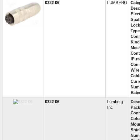
0322 06
LUMBERG
Cate
Desc
Elec
Spati
Lock
Type
Conn
Kind
Mech
Cont
IP ra
Conn
Wire
Cabl
Curre
Numb
Rate
0322 06
Lumberg
Desc
Inc
Pack
Conn
Colo
Moun
Shie
Numb