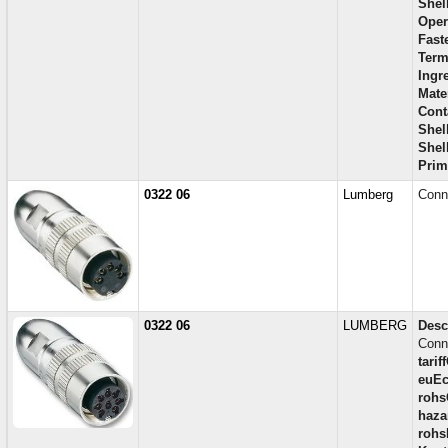
Shell
Oper
Fast
Term
Ingr
Mate
Cont
Shell
Shel
Prim
0322 06
Lumberg
Conn
0322 06
LUMBERG
Desc
Conn
tarif
euEc
rohs
haza
rohs