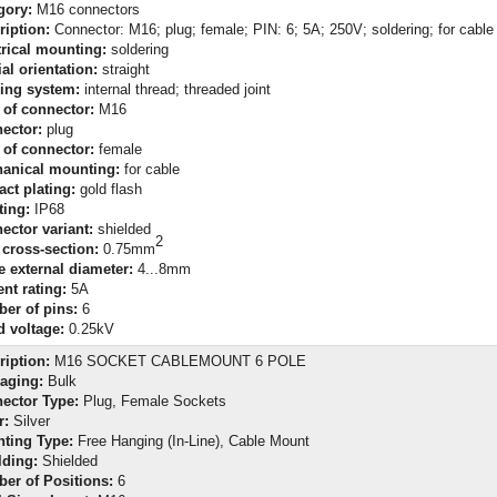
gory:
M16 connectors
ription:
Connector: M16; plug; female; PIN: 6; 5A; 250V; soldering; for cable
trical mounting:
soldering
al orientation:
straight
ing system:
internal thread; threaded joint
 of connector:
M16
ector:
plug
 of connector:
female
anical mounting:
for cable
act plating:
gold flash
ting:
IP68
ector variant:
shielded
2
 cross-section:
0.75mm
e external diameter:
4...8mm
nt rating:
5A
er of pins:
6
d voltage:
0.25kV
ription:
M16 SOCKET CABLEMOUNT 6 POLE
aging:
Bulk
ector Type:
Plug, Female Sockets
r:
Silver
ting Type:
Free Hanging (In-Line), Cable Mount
lding:
Shielded
er of Positions:
6