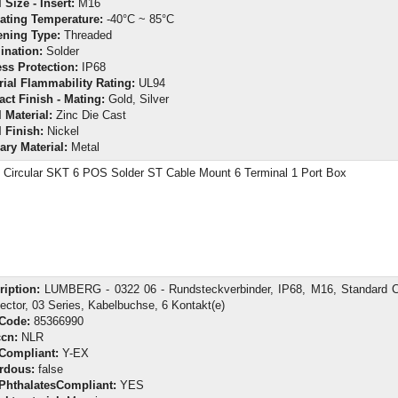
 Size - Insert:
M16
ating Temperature:
-40°C ~ 85°C
ening Type:
Threaded
ination:
Solder
ess Protection:
IP68
rial Flammability Rating:
UL94
act Finish - Mating:
Gold, Silver
 Material:
Zinc Die Cast
l Finish:
Nickel
ary Material:
Metal
 Circular SKT 6 POS Solder ST Cable Mount 6 Terminal 1 Port Box
ription:
LUMBERG - 0322 06 - Rundsteckverbinder, IP68, M16, Standard Ci
ector, 03 Series, Kabelbuchse, 6 Kontakt(e)
fCode:
85366990
cn:
NLR
Compliant:
Y-EX
rdous:
false
PhthalatesCompliant:
YES