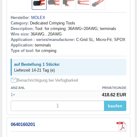
Hersteller
:
MOLEX
Category:
Dedicated Crimping Tools
Description:
Tool: for crimping; 36AWG÷20AWG; terminals
Wire size:
36AWG...20AWG
Application - series/manufacturer:
C-Grid SL; Micro-Fit; SPOX
Application:
terminals
Type of tool:
for crimping
auf Bestellung 1 Stücke:
Lieferzeit 14-21 Tag (e)
Benachrichtigung bei Verfügbarkeit
ANZAHL
PRIVATKUNDE
418.62 EUR
1+
kaufen
0640160201