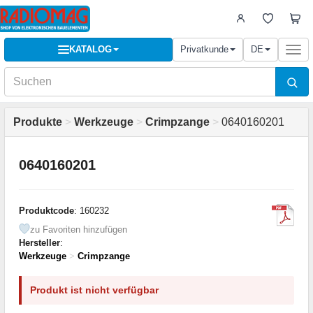
KATALOG
Privatkunde
DE
Togg
navi
Produkte
>
Werkzeuge
>
Crimpzange
>
0640160201
0640160201
Produktcode
: 160232
zu Favoriten hinzufügen
Hersteller
:
Werkzeuge
>
Crimpzange
Produkt ist nicht verfügbar