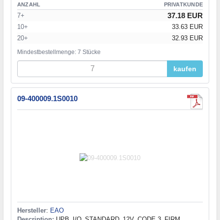
ANZAHL
PRIVATKUNDE
37.18 EUR
7+
10+
33.63 EUR
20+
32.93 EUR
Mindestbestellmenge: 7 Stücke
kaufen
09-400009.1S0010
Hersteller
:
EAO
Description:
UPB_I/O_STANDARD_12V_CODE 3_FIRM