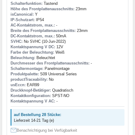
Schalterfunktion:
Tastend
Höhe des Frontplattenausschnitts:
23mm
isCanonical:
Y
IP-Schutzart:
IP54
AC-Kontaktstrom, max.:
-
Breite des Frontplattenausschnitts:
23mm
DC-Kontaktstrom, max.:
50mA
SVHC:
No SVHC (10-Jun-2022)
Kontaktspannung V DC:
12V
Farbe der Beleuchtung:
Weiß
Beleuchtung:
Beleuchtet
Durchmesser des Frontplattenausschnitts:
-
Schaltermontage:
Panelmontage
Produktpalette:
S09 Universal Series
productTraceability:
No
usEccn:
EAR99
Druckknopf-Betätiger:
Quadratisch
Kontaktkonfiguration:
SPST-NO
Kontaktspannung V AC:
-
auf Bestellung 28 Stücke:
Lieferzeit 14-21 Tag (e)
Benachrichtigung bei Verfügbarkeit