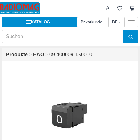
KATALOG
Privatkunde
DE
Togg
navi
Produkte
>
EAO
>
09-400009.1S0010