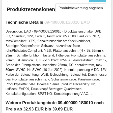
Produktbewertung abgeben
Produktrezensionen
Technische Details
09-400009.1S0010 EAO
Description: EAO - 09-400009.1S0010 - Drucktastenschalter UPB,
I/O, Standard, 12V, Code 3, tariffCode: 85365080, euEccn: NLR,
rohsCompliant: YES, Schalteranschlüsse: Steckverbinder,
Betätiger-/Kappenfarbe: Schwarz, hazardous: false,
rohsPhthalatesCompliant: YES, Plattenausschnitt (H x B): 55mm x
23mm, Schalterfunktion: Tastend, Höhe des Frontplattenausschnitts:
23mm, isCanonical: Y, IP-Schutzart: IP54, AC-Kontaktstrom, max.: -,
Breite des Frontplattenausschnitts: 23mm, DC-Kontaktstrom, max.:
50mA, SVHC: No SVHC (10-Jun-2022), Kontaktspannung V DC: 12V,
Farbe der Beleuchtung: Weiß, Beleuchtung: Beleuchtet, Durchmesser
des Frontplattenausschnitts: -, Schaltermontage: Panelmontage,
Produktpalette: S09 Universal Series, productTraceability: No,
usEccn: EAR99, Druckknopf-Betätiger: Quadratisch,
Kontaktkonfiguration: SPST-NO, Kontaktspannung V AC: -.
Weitere Produktangebote 09-400009.1S0010 nach
Preis ab 32.93 EUR bis 39.69 EUR