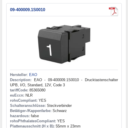
09-400009.1S0010
Hersteller
:
EAO
Description:
EAO - 09-400009.1S0010 - Drucktastenschalter
UPB, I/O, Standard, 12V, Code 3
tariffCode:
85365080
euEccn:
NLR
rohsCompliant:
YES
Schalteranschlüsse:
Steckverbinder
Betätiger-/Kappenfarbe:
Schwarz
hazardous:
false
rohsPhthalatesCompliant:
YES
Plattenausschnitt (H x B):
55mm x 23mm