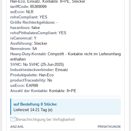
Han-Eco, Einsatz, Kontakte: 8+PE, Stecker
tariffCode:
85389099
euEccn:
NLR
rohsCompliant:
YES
Größe Rechteckgehäuse:
-
hazardous:
false
rohsPhthalatesCompliant:
YES
isCanonical:
Y
Ausführung:
Stecker
Nennstrom:
5A
Heavy-Duty-Kontakt:
Crimpstift - Kontakte nicht im Lieferumfang
enthalten
SVHC:
No SVHC (25-Jun-2025)
Industriesteckverbinder:
Einsatz
Produktpalette:
Han-Eco
productTraceability:
No
usEccn:
EAR99
Anzahl der Kontakte:
Kontakte: 8+PE
auf Bestellung 8 Stücke:
Lieferzeit 14-21 Tag (e)
Benachrichtigung bei Verfügbarkeit
ANZAHL
PRIVATKUNDE