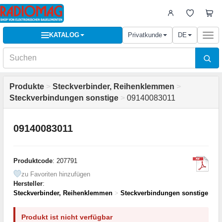
KATALOG
Privatkunde
DE
Togg
navi
Produkte
>
Steckverbinder, Reihenklemmen
>
Steckverbindungen sonstige
>
09140083011
09140083011
Produktcode
: 207791
zu Favoriten hinzufügen
Hersteller
:
Steckverbinder, Reihenklemmen
>
Steckverbindungen sonstige
Produkt ist nicht verfügbar