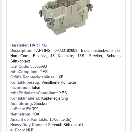
Hersteller
:
HARTING
Description:
HARTING - 09380182601 - Industriesteckverbinder,
Han Com, Einsatz, 18 Kontakte, 16B, Stecker, Schraub-
Stiftkontakt
tariffCode:
85366990
rohsCompliant:
YES
Größe Rechteckgehäuse:
16B
Kontaktüberzug:
Versilberte Kontakte
hazardous:
false
rohsPhthalatesCompliant:
YES
Kontaktmaterial:
Kupferlegierung
Ausführung:
Stecker
usEccn:
EAR99
Nennstrom:
40A
Anzahl der Kontakte:
18Kontakt(e)
Heavy-Duty-Kontakt:
Schraub-Stiftkontakt
euEccn:
NLR