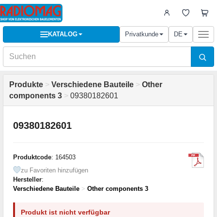
KATALOG
Privatkunde
DE
Togg
navi
Produkte
>
Verschiedene Bauteile
>
Other
components 3
>
09380182601
09380182601
Produktcode
: 164503
zu Favoriten hinzufügen
Hersteller
:
Verschiedene Bauteile
>
Other components 3
Produkt ist nicht verfügbar