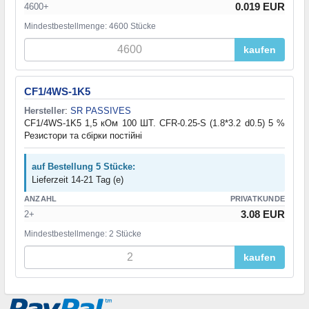
0.019 EUR
4600+
Mindestbestellmenge: 4600 Stücke
kaufen
CF1/4WS-1K5
Hersteller
:
SR PASSIVES
CF1/4WS-1K5 1,5 кОм 100 ШТ. CFR-0.25-S (1.8*3.2 d0.5) 5 %
Резистори та cбірки постійні
auf Bestellung 5 Stücke:
Lieferzeit 14-21 Tag (e)
ANZAHL
PRIVATKUNDE
3.08 EUR
2+
Mindestbestellmenge: 2 Stücke
kaufen