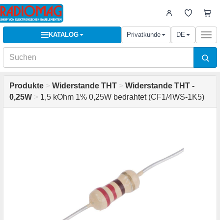
KATALOG
Privatkunde
DE
Togg
navi
Produkte
>
Widerstande THT
>
Widerstande THT -
0,25W
>
1,5 kOhm 1% 0,25W bedrahtet (CF1/4WS-1K5)