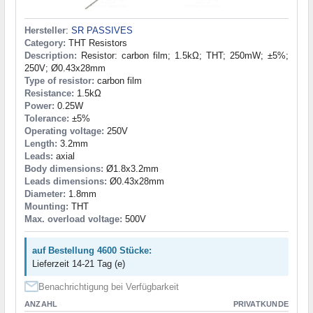
Hersteller
:
SR PASSIVES
Category:
THT Resistors
Description:
Resistor: carbon film; 1.5kΩ; THT; 250mW; ±5%;
250V; Ø0.43x28mm
Type of resistor:
carbon film
Resistance:
1.5kΩ
Power:
0.25W
Tolerance:
±5%
Operating voltage:
250V
Length:
3.2mm
Leads:
axial
Body dimensions:
Ø1.8x3.2mm
Leads dimensions:
Ø0.43x28mm
Diameter:
1.8mm
Mounting:
THT
Max. overload voltage:
500V
auf Bestellung 4600 Stücke:
Lieferzeit 14-21 Tag (e)
Benachrichtigung bei Verfügbarkeit
ANZAHL
PRIVATKUNDE