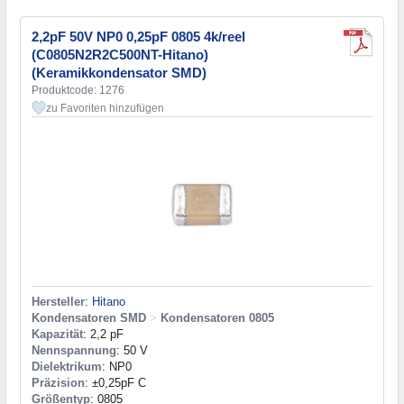
2,2pF 50V NP0 0,25pF 0805 4k/reel
(C0805N2R2C500NT-Hitano)
(Keramikkondensator SMD)
Produktcode: 1276
zu Favoriten hinzufügen
Hersteller
:
Hitano
Kondensatoren SMD
>
Kondensatoren 0805
Kapazität
: 2,2 pF
Nennspannung
: 50 V
Dielektrikum
: NP0
Präzision
: ±0,25pF C
Größentyp
: 0805