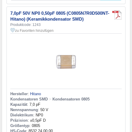
7,0pF 50V NP0 0,50pF 0805 (C0805N7R0D500NT-
Hitano) (Keramikkondensator SMD)
Produktcode: 1243
zu Favoriten hinzufügen
Hersteller
:
Hitano
Kondensatoren SMD
>
Kondensatoren 0805
Kapazität
: 7,0 pF
Nennspannung
: 50 V
Dielektrikum
: NP0
Präzision
: ±0,5pF D
Größentyp
: 0805
HS-Code
: 8532 24 00 00