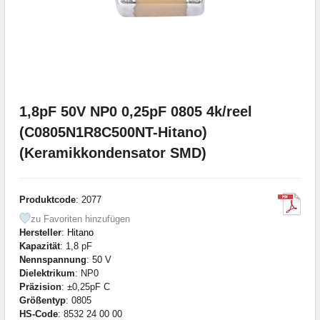
1,8pF 50V NP0 0,25pF 0805 4k/reel
(C0805N1R8C500NT-Hitano)
(Keramikkondensator SMD)
Produktcode
: 2077
zu Favoriten hinzufügen
Hersteller
:
Hitano
Kapazität
: 1,8 pF
Nennspannung
: 50 V
Dielektrikum
: NP0
Präzision
: ±0,25pF C
Größentyp
: 0805
HS-Code
: 8532 24 00 00