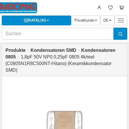
KATALOG
Privatkunde
DE
Togg
navi
Produkte
>
Kondensatoren SMD
>
Kondensatoren
0805
>
1,8pF 50V NP0 0,25pF 0805 4k/reel
(C0805N1R8C500NT-Hitano) (Keramikkondensator
SMD)