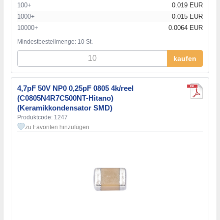
100+
0.019 EUR
1000+
0.015 EUR
10000+
0.0064 EUR
Mindestbestellmenge: 10 St.
kaufen
4,7pF 50V NP0 0,25pF 0805 4k/reel
(C0805N4R7C500NT-Hitano)
(Keramikkondensator SMD)
Produktcode: 1247
zu Favoriten hinzufügen