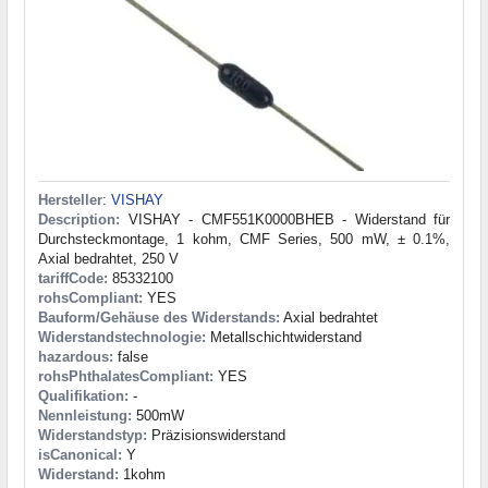
Hersteller
:
VISHAY
Description:
VISHAY - CMF551K0000BHEB - Widerstand für
Durchsteckmontage, 1 kohm, CMF Series, 500 mW, ± 0.1%,
Axial bedrahtet, 250 V
tariffCode:
85332100
rohsCompliant:
YES
Bauform/Gehäuse des Widerstands:
Axial bedrahtet
Widerstandstechnologie:
Metallschichtwiderstand
hazardous:
false
rohsPhthalatesCompliant:
YES
Qualifikation:
-
Nennleistung:
500mW
Widerstandstyp:
Präzisionswiderstand
isCanonical:
Y
Widerstand:
1kohm