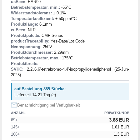
usEccn:
EAR99
Betriebstemperatur, min.:
-55°C
Widerstandstoleranz:
± 0.1%
Temperaturkoeffizient:
± 50ppm/°C
Produktlänge:
6.1mm
euEccn:
NLR
Produktpalette:
CMF Series
productTraceability:
Yes-Date/Lot Code
Nennspannung:
250V
Produktdurchmesser:
2.29mm
Betriebstemperatur, max.:
175°C
Produktbreite:
-
SVHC:
2,2',6,6'-tetrabromo-4,4'-isopropylidenediphenol (25-Jun-
2025)
auf Bestellung 885 Stücke:
Lieferzeit 14-21 Tag (e)
Benachrichtigung bei Verfügbarkeit
ANZAHL
PRIVATKUNDE
3.68 EUR
69+
145+
1.61 EUR
166+
1.3 EUR