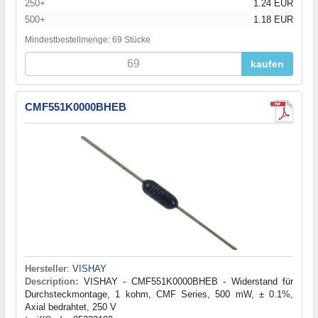
250+
1.24 EUR
500+
1.18 EUR
Mindestbestellmenge: 69 Stücke
kaufen
CMF551K0000BHEB
Hersteller
:
VISHAY
Description:
VISHAY - CMF551K0000BHEB - Widerstand für
Durchsteckmontage, 1 kohm, CMF Series, 500 mW, ± 0.1%,
Axial bedrahtet, 250 V