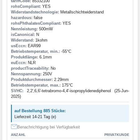
tariffCode:
85332100
rohsCompliant:
YES
Widerstandstechnologie:
Metallschichtwiderstand
hazardous:
false
rohsPhthalatesCompliant:
YES
Nennleistung:
500mW
isCanonical:
N
Widerstand:
1kohm
usEccn:
EAR99
Betriebstemperatur, min.:
-55°C
Produktlänge:
6.1mm
euEccn:
NLR
productTraceability:
No
Nennspannung:
250V
Produktdurchmesser:
2.29mm
Betriebstemperatur, max.:
175°C
SVHC:
2,2',6,6'-tetrabromo-4,4'-isopropylidenediphenol (25-Jun-
2025)
auf Bestellung 885 Stücke:
Lieferzeit 14-21 Tag (e)
Benachrichtigung bei Verfügbarkeit
ANZAHL
PRIVATKUNDE