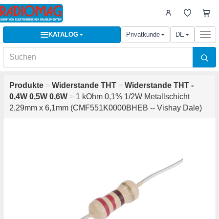
KATALOG
Privatkunde
DE
Togg
navi
Produkte
>
Widerstande THT
>
Widerstande THT -
0,4W 0,5W 0,6W
>
1 kOhm 0,1% 1/2W Metallschicht
2,29mm x 6,1mm (CMF551K0000BHEB -- Vishay Dale)