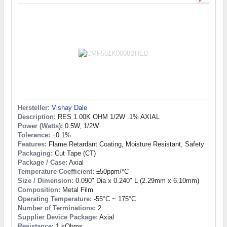
Hersteller
:
Vishay Dale
Description:
RES 1.00K OHM 1/2W .1% AXIAL
Power (Watts):
0.5W, 1/2W
Tolerance:
±0.1%
Features:
Flame Retardant Coating, Moisture Resistant, Safety
Packaging:
Cut Tape (CT)
Package / Case:
Axial
Temperature Coefficient:
±50ppm/°C
Size / Dimension:
0.090" Dia x 0.240" L (2.29mm x 6.10mm)
Composition:
Metal Film
Operating Temperature:
-55°C ~ 175°C
Number of Terminations:
2
Supplier Device Package:
Axial
Resistance:
1 kOhms