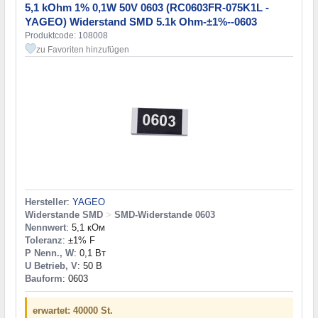
5,1 kOhm 1% 0,1W 50V 0603 (RC0603FR-075K1L -
YAGEO) Widerstand SMD 5.1k Ohm-±1%--0603
Produktcode: 108008
zu Favoriten hinzufügen
Hersteller
:
YAGEO
Widerstande SMD
>
SMD-Widerstande 0603
Nennwert
: 5,1 кОм
Toleranz
: ±1% F
P Nenn., W
: 0,1 Вт
U Betrieb, V
: 50 В
Bauform
: 0603
erwartet: 40000 St.