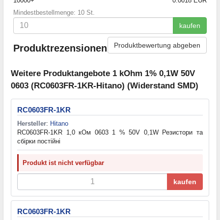
10000+
0.0018 EUR
Mindestbestellmenge: 10 St.
kaufen
Produktbewertung abgeben
Produktrezensionen
Weitere Produktangebote 1 kOhm 1% 0,1W 50V
0603 (RC0603FR-1KR-Hitano) (Widerstand SMD)
RC0603FR-1KR
Hersteller
:
Hitano
RC0603FR-1KR 1,0 кОм 0603 1 % 50V 0,1W Резистори та
cбірки постійні
Produkt ist nicht verfügbar
kaufen
RC0603FR-1KR