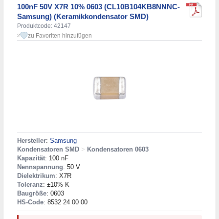
100nF 50V X7R 10% 0603 (CL10B104KB8NNNC-
Samsung) (Keramikkondensator SMD)
Produktcode: 42147
zu Favoriten hinzufügen
2
Hersteller
:
Samsung
Kondensatoren SMD
>
Kondensatoren 0603
Kapazität
: 100 nF
Nennspannung
: 50 V
Dielektrikum
: X7R
Toleranz
: ±10% K
Baugröße
: 0603
HS-Code
: 8532 24 00 00