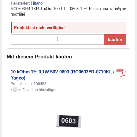
Hersteller
:
Hitano
RC0603FR-1KR 1 кОм 100 ШТ. 0603 1 % Резистори та cбірки
постійні
Produkt ist nicht verfügbar
kaufen
Mit diesem Produkt kaufen
10 kOhm 1% 0,1W 50V 0603 (RC0603FR-0710KL /
Yageo)
Produktcode: 106453
zu Favoriten hinzufügen
4