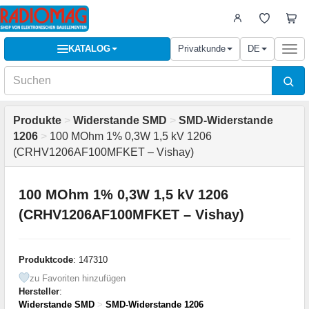
KATALOG
Privatkunde
DE
Togg
navi
Produkte
>
Widerstande SMD
>
SMD-Widerstande
1206
>
100 MOhm 1% 0,3W 1,5 kV 1206
(CRHV1206AF100MFKET – Vishay)
100 MOhm 1% 0,3W 1,5 kV 1206
(CRHV1206AF100MFKET – Vishay)
Produktcode
: 147310
zu Favoriten hinzufügen
Hersteller
:
Widerstande SMD
>
SMD-Widerstande 1206