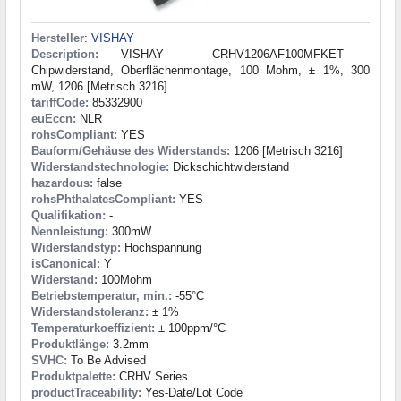
Hersteller
:
VISHAY
Description:
VISHAY - CRHV1206AF100MFKET -
Chipwiderstand, Oberflächenmontage, 100 Mohm, ± 1%, 300
mW, 1206 [Metrisch 3216]
tariffCode:
85332900
euEccn:
NLR
rohsCompliant:
YES
Bauform/Gehäuse des Widerstands:
1206 [Metrisch 3216]
Widerstandstechnologie:
Dickschichtwiderstand
hazardous:
false
rohsPhthalatesCompliant:
YES
Qualifikation:
-
Nennleistung:
300mW
Widerstandstyp:
Hochspannung
isCanonical:
Y
Widerstand:
100Mohm
Betriebstemperatur, min.:
-55°C
Widerstandstoleranz:
± 1%
Temperaturkoeffizient:
± 100ppm/°C
Produktlänge:
3.2mm
SVHC:
To Be Advised
Produktpalette:
CRHV Series
productTraceability:
Yes-Date/Lot Code