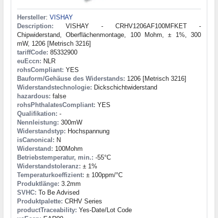
Hersteller
:
VISHAY
Description:
VISHAY - CRHV1206AF100MFKET -
Chipwiderstand, Oberflächenmontage, 100 Mohm, ± 1%, 300
mW, 1206 [Metrisch 3216]
tariffCode:
85332900
euEccn:
NLR
rohsCompliant:
YES
Bauform/Gehäuse des Widerstands:
1206 [Metrisch 3216]
Widerstandstechnologie:
Dickschichtwiderstand
hazardous:
false
rohsPhthalatesCompliant:
YES
Qualifikation:
-
Nennleistung:
300mW
Widerstandstyp:
Hochspannung
isCanonical:
N
Widerstand:
100Mohm
Betriebstemperatur, min.:
-55°C
Widerstandstoleranz:
± 1%
Temperaturkoeffizient:
± 100ppm/°C
Produktlänge:
3.2mm
SVHC:
To Be Advised
Produktpalette:
CRHV Series
productTraceability:
Yes-Date/Lot Code