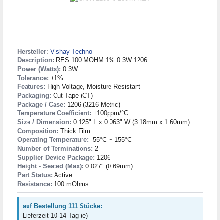
Hersteller
:
Vishay Techno
Description:
RES 100 MOHM 1% 0.3W 1206
Power (Watts):
0.3W
Tolerance:
±1%
Features:
High Voltage, Moisture Resistant
Packaging:
Cut Tape (CT)
Package / Case:
1206 (3216 Metric)
Temperature Coefficient:
±100ppm/°C
Size / Dimension:
0.125" L x 0.063" W (3.18mm x 1.60mm)
Composition:
Thick Film
Operating Temperature:
-55°C ~ 155°C
Number of Terminations:
2
Supplier Device Package:
1206
Height - Seated (Max):
0.027" (0.69mm)
Part Status:
Active
Resistance:
100 mOhms
auf Bestellung 111 Stücke:
Lieferzeit 10-14 Tag (e)