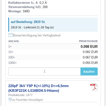
Kollektorstrom Ic, A
: 0,2 А
Stromverstärkung h21
: 200
Montage
: SMD
auf Bestellung: 2819 St.
2819 St. - Lieferzeit 21-28 Tag (e)
Benachrichtigung bei Verfügbarkeit
ANZAHL
PRIVATKUNDE
0.098 EUR
1+
10+
0.082 EUR
100+
0.067 EUR
1000+
0.055 EUR
kaufen
220pF 3kV Y5P K(+/-10%) D<=6,5mm
(KB3F221K-L516BD6.5-Hitano)
Produktcode: 2477
zu Favoriten hinzufügen