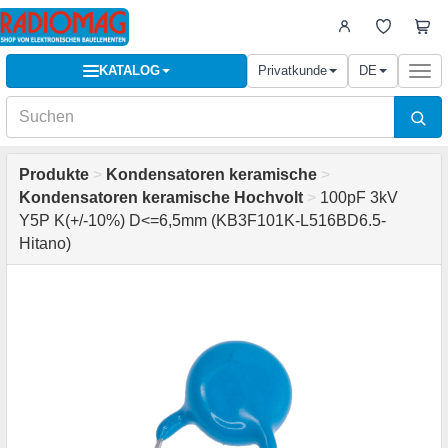
KATALOG
Privatkunde
DE
Togg
navi
Produkte
>
Kondensatoren keramische
>
Kondensatoren keramische Hochvolt
>
100pF 3kV
Y5P K(+/-10%) D<=6,5mm (KB3F101K-L516BD6.5-
Hitano)