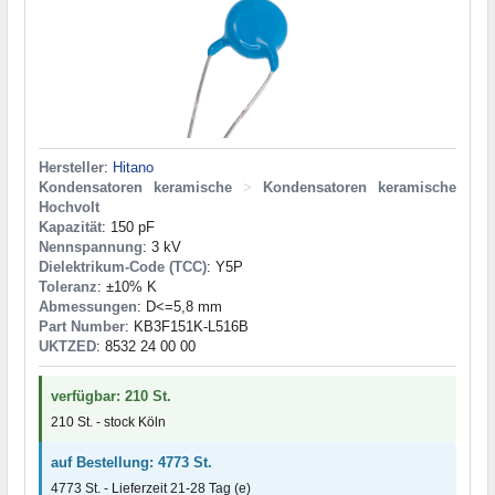
Hersteller
:
Hitano
Kondensatoren keramische
>
Kondensatoren keramische
Hochvolt
Kapazität
: 150 pF
Nennspannung
: 3 kV
Dielektrikum-Code (TCC)
: Y5P
Toleranz
: ±10% K
Abmessungen
: D<=5,8 mm
Part Number
: KB3F151K-L516B
UKTZED
: 8532 24 00 00
verfügbar: 210 St.
210 St. - stock Köln
auf Bestellung: 4773 St.
4773 St. - Lieferzeit 21-28 Tag (e)