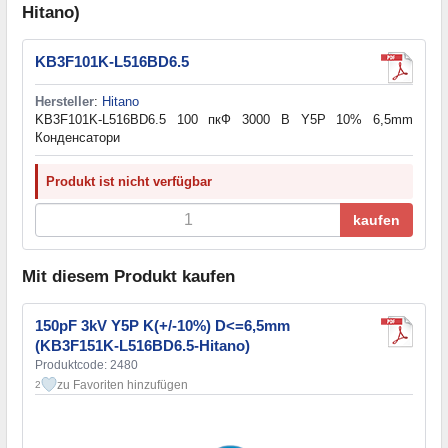
Hitano)
KB3F101K-L516BD6.5
Hersteller
:
Hitano
KB3F101K-L516BD6.5 100 пкФ 3000 В Y5P 10% 6,5mm
Конденсатори
Produkt ist nicht verfügbar
kaufen
Mit diesem Produkt kaufen
150pF 3kV Y5P K(+/-10%) D<=6,5mm
(KB3F151K-L516BD6.5-Hitano)
Produktcode: 2480
zu Favoriten hinzufügen
2