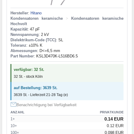
Hersteller
:
Hitano
Kondensatoren keramische
>
Kondensatoren keramische
Hochvolt
Kapazität
: 47 pF
Nennspannung
: 2 kV
Dielektrikum-Code (TCC)
: SL
Toleranz
: ±10% K
Abmessungen
: D<=6,5 mm
Part Number
: KSL3D470K-L516BD6.5
verfügbar: 32 St.
32 St. - stock Köln
auf Bestellung: 3639 St.
3639 St. - Lieferzeit 21-28 Tag (e)
Benachrichtigung bei Verfügbarkeit
ANZAHL
PRIVATKUNDE
0.14 EUR
1+
10+
0.12 EUR
100+
0.098 EUR