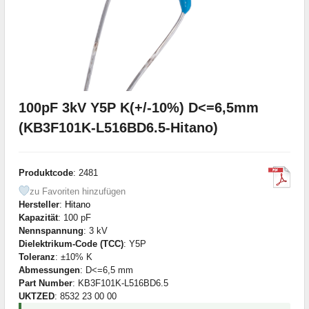
100pF 3kV Y5P K(+/-10%) D<=6,5mm
(KB3F101K-L516BD6.5-Hitano)
Produktcode
: 2481
zu Favoriten hinzufügen
Hersteller
:
Hitano
Kapazität
: 100 pF
Nennspannung
: 3 kV
Dielektrikum-Code (TCC)
: Y5P
Toleranz
: ±10% K
Abmessungen
: D<=6,5 mm
Part Number
: KB3F101K-L516BD6.5
UKTZED
: 8532 23 00 00