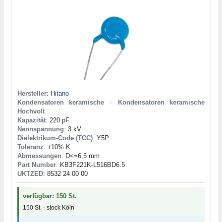
Hersteller
:
Hitano
Kondensatoren keramische
>
Kondensatoren keramische
Hochvolt
Kapazität
: 220 pF
Nennspannung
: 3 kV
Dielektrikum-Code (TCC)
: Y5P
Toleranz
: ±10% K
Abmessungen
: D<=6,5 mm
Part Number
: KB3F221K-L516BD6.5
UKTZED
: 8532 24 00 00
verfügbar: 150 St.
150 St. - stock Köln