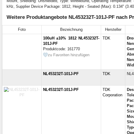
Mount, Shielding: Unshielded, Type: Wirewound, Operating Temperature
kHz, Supplier Device Package: 1812, Height - Seated (Max): 0.134" (3.4
Weitere Produktangebote NL453232T-101J-PF nach Pr
Foto
Bezeichnung
Hersteller
100uH ±10% 1812 NL453232T-
TDK
Dro
101J-PF
Nen
Produktcode: 161770
Gen
Abm
zu Favoriten hinzufügen
Nen
Wid
NL453232T-101J-PF
TDK
NL4
NL453232T-101J-PF
TDK
Des
Corporation
Tol
Pac
Pac
Siz
Mou
Shi
Typ
Ope