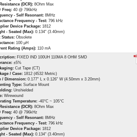
Resistance (DCR):
8Ohm Max
 Freq:
40 @ 796kHz
quency - Self Resonant:
8MHz
uctance Frequency - Test:
796 kHz
plier Device Package:
1812
ght - Seated (Max):
0.134" (3.40mm)
 Status:
Obsolete
uctance:
100 µH
rent Rating (Amps):
110 mA
cription:
FIXED IND 100UH 110MA 8 OHM SMD
erance:
±5%
kaging:
Cut Tape (CT)
kage / Case:
1812 (4532 Metric)
e / Dimension:
0.177" L x 0.126" W (4.50mm x 3.20mm)
nting Type:
Surface Mount
elding:
Unshielded
e:
Wirewound
rating Temperature:
-40°C ~ 105°C
Resistance (DCR):
8Ohm Max
 Freq:
40 @ 796kHz
quency - Self Resonant:
8MHz
uctance Frequency - Test:
796 kHz
plier Device Package:
1812
ght - Seated (Max):
0.134" (3.40mm)