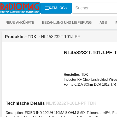
KATALOG
NEUE ANKÜNFTE
BEZAHLUNG UND LIEFERUNG
AGB
I
Produkte
>
TDK
>
NL453232T-101J-PF
NL453232T-101J-PF 
Hersteller
:
TDK
Inductor RF Chip Unshielded Wi
Ferrite 0.11A 8Ohm DCR 1812 T/R
Technische Details
NL453232T-101J-PF TDK
Description: FIXED IND 100UH 110MA 8 OHM SMD, Tolerance: ±5%, Packa