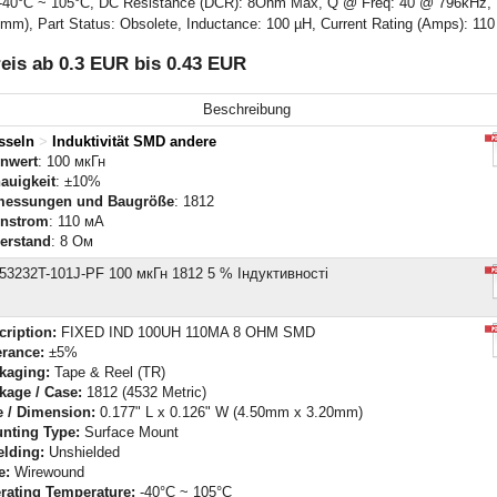
: -40°C ~ 105°C, DC Resistance (DCR): 8Ohm Max, Q @ Freq: 40 @ 796kHz, F
0mm), Part Status: Obsolete, Inductance: 100 µH, Current Rating (Amps): 11
eis ab 0.3 EUR bis 0.43 EUR
Beschreibung
sseln
>
Induktivität SMD andere
nwert
: 100 мкГн
auigkeit
: ±10%
essungen und Baugröße
: 1812
nstrom
: 110 мА
erstand
: 8 Ом
53232T-101J-PF 100 мкГн 1812 5 % Індуктивності
cription:
FIXED IND 100UH 110MA 8 OHM SMD
erance:
±5%
kaging:
Tape & Reel (TR)
kage / Case:
1812 (4532 Metric)
e / Dimension:
0.177" L x 0.126" W (4.50mm x 3.20mm)
nting Type:
Surface Mount
elding:
Unshielded
e:
Wirewound
rating Temperature:
-40°C ~ 105°C