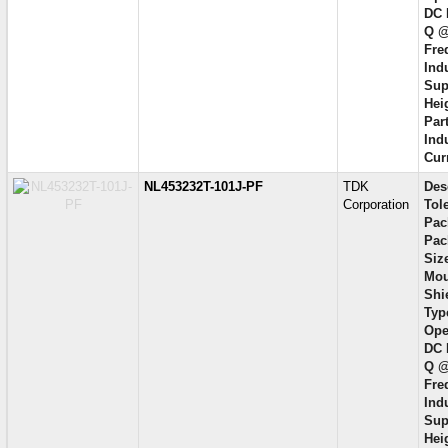
DC 
Q @
Fre
Ind
Sup
Hei
Part
Ind
Cur
NL453232T-101J-PF
TDK
Des
Corporation
Tol
Pac
Pac
Siz
Mou
Shi
Typ
Ope
DC 
Q @
Fre
Ind
Sup
Hei