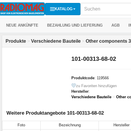
KATALOG
NEUE ANKÜNFTE
BEZAHLUNG UND LIEFERUNG
AGB
I
Produkte
>
Verschiedene Bauteile
>
Other components 3
101-00313-68-02
Produktcode
: 119566
zu Favoriten hinzufügen
Hersteller
:
Verschiedene Bauteile
>
Other c
Weitere Produktangebote 101-00313-68-02
Foto
Bezeichnung
Hersteller