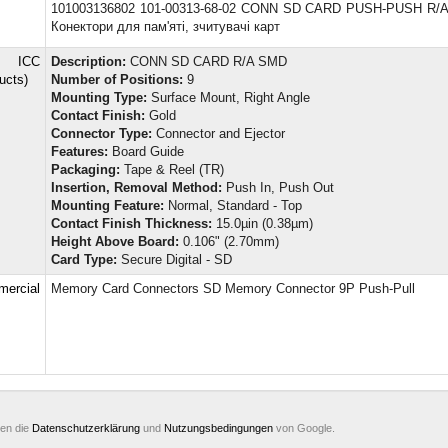
101003136802 101-00313-68-02 CONN SD CARD PUSH-PUSH R/
Конектори для пам'яті, зчитувачі карт
 ICC
Description:
CONN SD CARD R/A SMD
ucts)
Number of Positions:
9
Mounting Type:
Surface Mount, Right Angle
Contact Finish:
Gold
Connector Type:
Connector and Ejector
Features:
Board Guide
Packaging:
Tape & Reel (TR)
Insertion, Removal Method:
Push In, Push Out
Mounting Feature:
Normal, Standard - Top
Contact Finish Thickness:
15.0µin (0.38µm)
Height Above Board:
0.106" (2.70mm)
Card Type:
Secure Digital - SD
ercial
Memory Card Connectors SD Memory Connector 9P Push-Pull
ten die
Datenschutzerklärung
und
Nutzungsbedingungen
von Google.