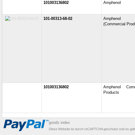
101003136802
Amphenol
101-00313-68-02
Amphenol
(Commercial Prod
101003136802
Amphenol Comm
Products
goods index
Diese Website ist durch reCAPTCHA geschützt und es gel