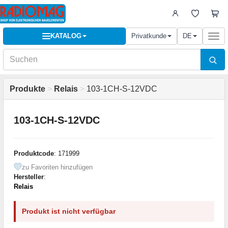
KATALOG
Privatkunde
DE
Togg
navi
Produkte
>
Relais
>
103-1CH-S-12VDC
103-1CH-S-12VDC
Produktcode
: 171999
zu Favoriten hinzufügen
Hersteller
:
Relais
Produkt ist nicht verfügbar