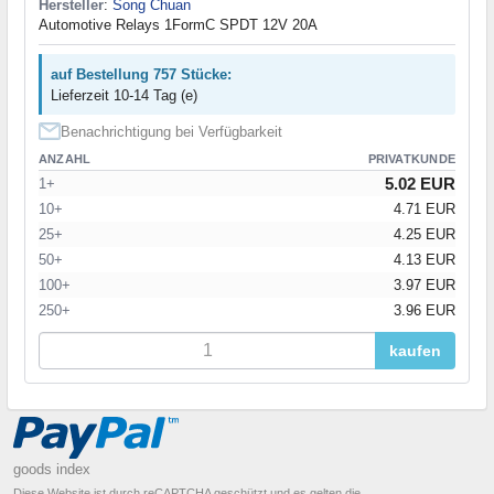
Hersteller
:
Song Chuan
Automotive Relays 1FormC SPDT 12V 20A
auf Bestellung 757 Stücke:
Lieferzeit 10-14 Tag (e)
Benachrichtigung bei Verfügbarkeit
ANZAHL
PRIVATKUNDE
5.02 EUR
1+
10+
4.71 EUR
25+
4.25 EUR
50+
4.13 EUR
100+
3.97 EUR
250+
3.96 EUR
kaufen
goods index
Diese Website ist durch reCAPTCHA geschützt und es gelten die