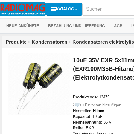
KATALOG
NEUE ANKÜNFTE
BEZAHLUNG UND LIEFERUNG
AGB
I
Produkte
>
Kondensatoren
>
Kondensatoren elektrolyti
10uF 35V EXR 5x11mm
(EXR100M35B-Hitano
(Elektrolytkondensat
Produktcode
: 13475
zu Favoriten hinzufügen
2
Hersteller
:
Hitano
Kapazität
: 10 µF
Nennspannung
: 35 V
Reihe
: EXR
Typ
: niedrige Impedanz