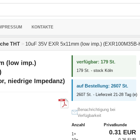
MPRESSUM
KONTAKTE
sche THT
>
10uF 35V EXR 5x11mm (low imp.) (EXR100M35B-Hita
verfügbar: 179 St.
 (low imp.)
179 St. - stock Köln
)
or, niedrige Impedanz)
auf Bestellung: 2607 St.
2607 St. - Lieferzeit 21-28 Tag (e)
Benachrichtigung bei
Verfügbarkeit
Anzahl
Privatkunde
0.31 EUR
1+
10+
0.26 EUR