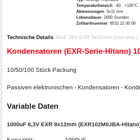
Temperaturbereich
: -40...+105°C
Abmessungen
: 5x11 mm
Lebensdauer
: 2000 Stunden
Zolltarifnummer
: 8532 22 00 00
Technische Details
10uF 35V EXR 5x11mm (low imp.) 
Kondensatoren (EXR-Serie-Hitano) 1
10/50/100 Stück Packung
Passiven elektronischen - Kondensatoren - Konde
Variable Daten
1000uF 6,3V EXR 8x12mm (EXR102M0JBA-Hitano
Kapazität: 1000uF