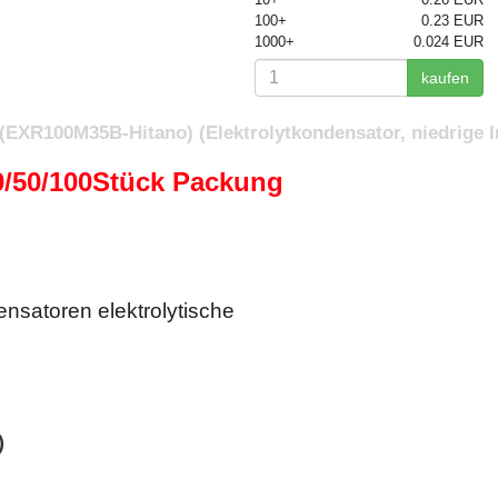
100+
0.23 EUR
1000+
0.024 EUR
kaufen
(EXR100M35B-Hitano) (Elektrolytkondensator, niedrige 
0/50/100Stück Packung
nsatoren elektrolytische
)