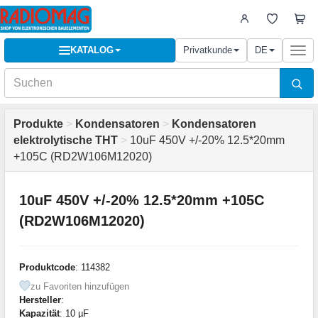
KATALOG
Privatkunde
DE
Togg
navi
Produkte
>
Kondensatoren
>
Kondensatoren
elektrolytische THT
>
10uF 450V +/-20% 12.5*20mm
+105C (RD2W106M12020)
10uF 450V +/-20% 12.5*20mm +105C
(RD2W106M12020)
Produktcode
: 114382
zu Favoriten hinzufügen
Hersteller
:
Kapazität
: 10 µF