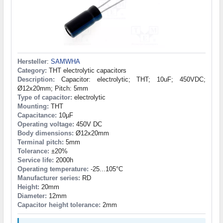
Hersteller
:
SAMWHA
Category:
THT electrolytic capacitors
Description:
Capacitor: electrolytic; THT; 10uF; 450VDC;
Ø12x20mm; Pitch: 5mm
Type of capacitor:
electrolytic
Mounting:
THT
Capacitance:
10µF
Operating voltage:
450V DC
Body dimensions:
Ø12x20mm
Terminal pitch:
5mm
Tolerance:
±20%
Service life:
2000h
Operating temperature:
-25...105°C
Manufacturer series:
RD
Height:
20mm
Diameter:
12mm
Capacitor height tolerance:
2mm