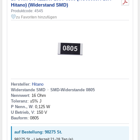
Hitano) (Widerstand SMD)
Produktcode: 4545
zu Favoriten hinzufügen
Hersteller
:
Hitano
Widerstande SMD
>
SMD-Widerstande 0805
Nennwert
: 16 Ohm
Toleranz
: ±5% J
P Nenn., W
: 0,125 W
U Betrieb, V
: 150 V
Bauform
: 0805
auf Bestellung: 98275 St.
98275 St. - Lieferzeit 21-28 Tag (e)