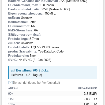
Bauform/Gehäuse der Induktivität:
2220 [Metrisch 5650]
DC-Widerstand, max.:
0.007ohm
Bauform - Induktivität:
2220 [Metrisch 5650]
Eigenresonanzfrequenz:
450MHz
usEccn:
Unknown
Kernmaterial:
Ferrit
DC-Nennstrom:
6A
RMS-Strom Irms:
6A
Sättigungsstrom (Isat):
-
Produktlänge:
5.7mm
euEccn:
Unknown
Produktpalette:
LQH55DN_03 Series
productTraceability:
Yes-Date/Lot Code
Produktbreite:
5mm
SVHC:
No SVHC (21-Jan-2025)
auf Bestellung 700 Stücke:
Lieferzeit 14-21 Tag (e)
Benachrichtigung bei Verfügbarkeit
ANZAHL
PRIVATKUNDE
2.8 EUR
90+
115+
2.03 EUR
133+
1.61 EUR