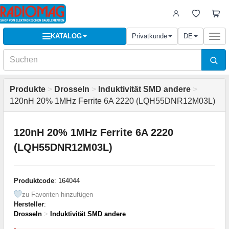
KATALOG
Privatkunde
DE
Togg
navi
Produkte
>
Drosseln
>
Induktivität SMD andere
>
120nH 20% 1MHz Ferrite 6A 2220 (LQH55DNR12M03L)
120nH 20% 1MHz Ferrite 6A 2220
(LQH55DNR12M03L)
Produktcode
: 164044
zu Favoriten hinzufügen
Hersteller
:
Drosseln
>
Induktivität SMD andere