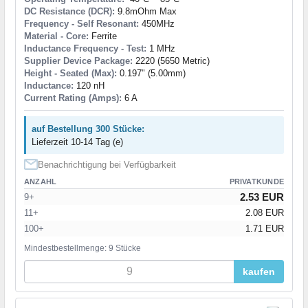
DC Resistance (DCR):
9.8mOhm Max
Frequency - Self Resonant:
450MHz
Material - Core:
Ferrite
Inductance Frequency - Test:
1 MHz
Supplier Device Package:
2220 (5650 Metric)
Height - Seated (Max):
0.197" (5.00mm)
Inductance:
120 nH
Current Rating (Amps):
6 A
auf Bestellung 300 Stücke:
Lieferzeit 10-14 Tag (e)
Benachrichtigung bei Verfügbarkeit
ANZAHL
PRIVATKUNDE
2.53 EUR
9+
11+
2.08 EUR
100+
1.71 EUR
Mindestbestellmenge: 9 Stücke
kaufen