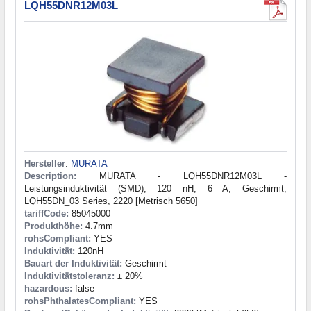
LQH55DNR12M03L
Hersteller
:
MURATA
Description:
MURATA - LQH55DNR12M03L -
Leistungsinduktivität (SMD), 120 nH, 6 A, Geschirmt,
LQH55DN_03 Series, 2220 [Metrisch 5650]
tariffCode:
85045000
Produkthöhe:
4.7mm
rohsCompliant:
YES
Induktivität:
120nH
Bauart der Induktivität:
Geschirmt
Induktivitätstoleranz:
± 20%
hazardous:
false
rohsPhthalatesCompliant:
YES