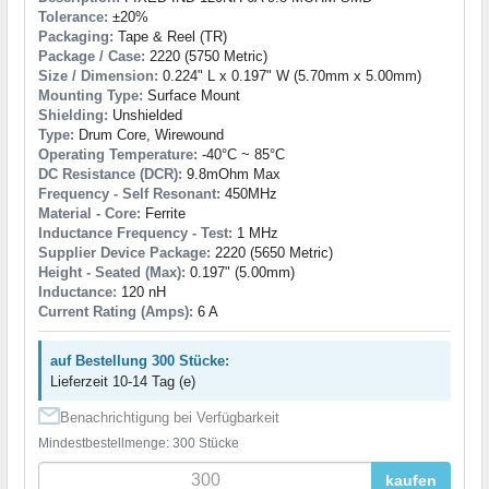
Tolerance:
±20%
Packaging:
Tape & Reel (TR)
Package / Case:
2220 (5750 Metric)
Size / Dimension:
0.224" L x 0.197" W (5.70mm x 5.00mm)
Mounting Type:
Surface Mount
Shielding:
Unshielded
Type:
Drum Core, Wirewound
Operating Temperature:
-40°C ~ 85°C
DC Resistance (DCR):
9.8mOhm Max
Frequency - Self Resonant:
450MHz
Material - Core:
Ferrite
Inductance Frequency - Test:
1 MHz
Supplier Device Package:
2220 (5650 Metric)
Height - Seated (Max):
0.197" (5.00mm)
Inductance:
120 nH
Current Rating (Amps):
6 A
auf Bestellung 300 Stücke:
Lieferzeit 10-14 Tag (e)
Benachrichtigung bei Verfügbarkeit
Mindestbestellmenge: 300 Stücke
kaufen