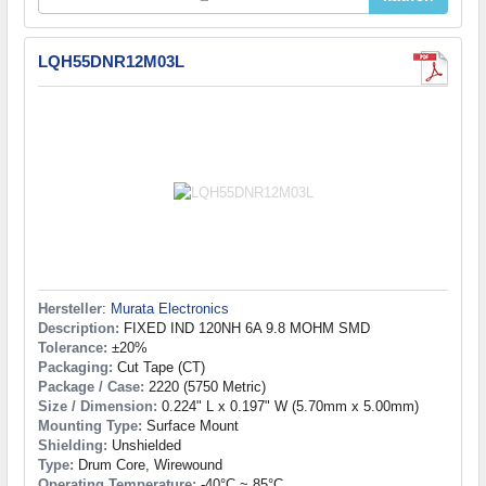
LQH55DNR12M03L
Hersteller
:
Murata Electronics
Description:
FIXED IND 120NH 6A 9.8 MOHM SMD
Tolerance:
±20%
Packaging:
Cut Tape (CT)
Package / Case:
2220 (5750 Metric)
Size / Dimension:
0.224" L x 0.197" W (5.70mm x 5.00mm)
Mounting Type:
Surface Mount
Shielding:
Unshielded
Type:
Drum Core, Wirewound
Operating Temperature:
-40°C ~ 85°C