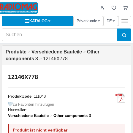
KATALOG
Privatkunde
DE
Togg
navi
Produkte
>
Verschiedene Bauteile
>
Other
components 3
>
12146X778
12146X778
Produktcode
: 111048
zu Favoriten hinzufügen
Hersteller
:
Verschiedene Bauteile
>
Other components 3
Produkt ist nicht verfügbar