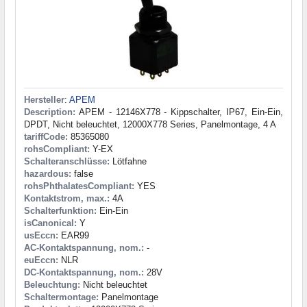
Hersteller
:
APEM
Description:
APEM - 12146X778 - Kippschalter, IP67, Ein-Ein,
DPDT, Nicht beleuchtet, 12000X778 Series, Panelmontage, 4 A
tariffCode:
85365080
rohsCompliant:
Y-EX
Schalteranschlüsse:
Lötfahne
hazardous:
false
rohsPhthalatesCompliant:
YES
Kontaktstrom, max.:
4A
Schalterfunktion:
Ein-Ein
isCanonical:
Y
usEccn:
EAR99
AC-Kontaktspannung, nom.:
-
euEccn:
NLR
DC-Kontaktspannung, nom.:
28V
Beleuchtung:
Nicht beleuchtet
Schaltermontage:
Panelmontage