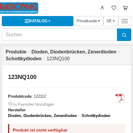
KATALOG
Privatkunde
DE
Togg
navi
Produkte
>
Dioden, Diodenbrücken, Zenerdioden
>
Schottkydioden
>
123NQ100
123NQ100
Produktcode
: 122112
zu Favoriten hinzufügen
Hersteller
:
Dioden, Diodenbrücken, Zenerdioden
>
Schottkydioden
Produkt ist nicht verfügbar