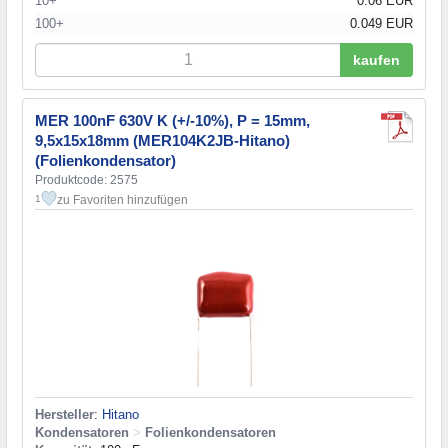
10+
0.06 EUR
100+
0.049 EUR
kaufen
MER 100nF 630V K (+/-10%), P = 15mm,
9,5x15x18mm (MER104K2JB-Hitano)
(Folienkondensator)
Produktcode: 2575
zu Favoriten hinzufügen
1
Hersteller
:
Hitano
Kondensatoren
>
Folienkondensatoren