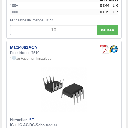
100+
0.044 EUR
1000+
0.015 EUR
Mindestbestellmenge: 10 St.
kaufen
MC34063ACN
Produktcode: 7510
zu Favoriten hinzufügen
1
Hersteller
:
ST
IC
>
IC AC/DC-Schaltregler