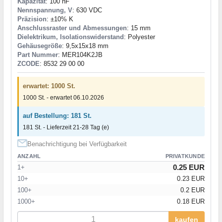
Kapazität
: 100 nF
Nennspannung, V
: 630 VDC
Präzision
: ±10% K
Anschlussraster und Abmessungen
: 15 mm
Dielektrikum, Isolationswiderstand
: Polyester
Gehäusegröße
: 9,5x15x18 mm
Part Nummer
: MER104K2JB
ZCODE
: 8532 29 00 00
erwartet: 1000 St.
1000 St. - erwartet 06.10.2026
auf Bestellung: 181 St.
181 St. - Lieferzeit 21-28 Tag (e)
Benachrichtigung bei Verfügbarkeit
ANZAHL
PRIVATKUNDE
0.25 EUR
1+
10+
0.23 EUR
100+
0.2 EUR
1000+
0.18 EUR
kaufen