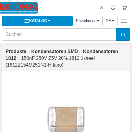
KATALOG
Privatkunde
DE
Togg
navi
Produkte
>
Kondensatoren SMD
>
Kondensatoren
1812
>
150nF 250V Z5V 20% 1812 1k/reel
(1812Z154M251N1-Hitano)