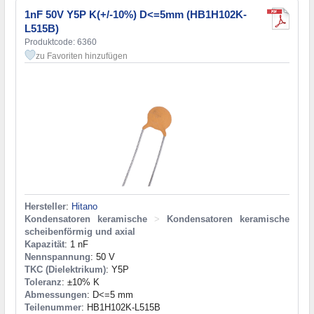
1nF 50V Y5P K(+/-10%) D<=5mm (HB1H102K-
L515B)
Produktcode: 6360
zu Favoriten hinzufügen
Hersteller
:
Hitano
Kondensatoren keramische
>
Kondensatoren keramische
scheibenförmig und axial
Kapazität
: 1 nF
Nennspannung
: 50 V
TKC (Dielektrikum)
: Y5P
Toleranz
: ±10% K
Abmessungen
: D<=5 mm
Teilenummer
: HB1H102K-L515B