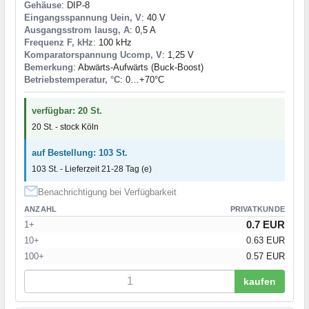
Gehäuse
: DIP-8
Eingangsspannung Uein, V
: 40 V
Ausgangsstrom Iausg, A
: 0,5 A
Frequenz F, kHz
: 100 kHz
Komparatorspannung Ucomp, V
: 1,25 V
Bemerkung
: Abwärts-Aufwärts (Buck-Boost)
Betriebstemperatur, °C
: 0…+70°С
verfügbar: 20 St.
20 St. - stock Köln
auf Bestellung: 103 St.
103 St. - Lieferzeit 21-28 Tag (e)
Benachrichtigung bei Verfügbarkeit
ANZAHL
PRIVATKUNDE
0.7 EUR
1+
10+
0.63 EUR
100+
0.57 EUR
kaufen