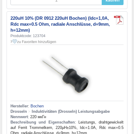
220uH 10% (DR 0912 220uH Bochen) (Idc=1,0А,
Rdc max=0.5 Ohm, radiale Anschlüsse, d=9mm,
h=12mm)
Produktcode: 123704
zu Favoriten hinzufügen
3
Hersteller
:
Bochen
Drosseln
>
Induktivitäten (Drosseln) Leistungsabgabe
Nennwert
: 220 мкГн
Beschreibung und Eigenschaften
: Leistungs, drahtgewickelt
auf Ferrit Trommelkern, 220µH±10%, Idc=1.0A, Rdc max=0.5
Ohm, radiale Anschlüsse, d=9mm, h=12mm