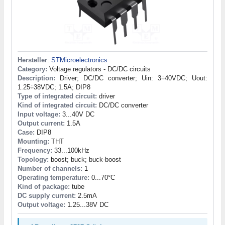
Hersteller
:
STMicroelectronics
Category:
Voltage regulators - DC/DC circuits
Description:
Driver; DC/DC converter; Uin: 3÷40VDC; Uout:
1.25÷38VDC; 1.5A; DIP8
Type of integrated circuit:
driver
Kind of integrated circuit:
DC/DC converter
Input voltage:
3...40V DC
Output current:
1.5A
Case:
DIP8
Mounting:
THT
Frequency:
33...100kHz
Topology:
boost; buck; buck-boost
Number of channels:
1
Operating temperature:
0...70°C
Kind of package:
tube
DC supply current:
2.5mA
Output voltage:
1.25...38V DC