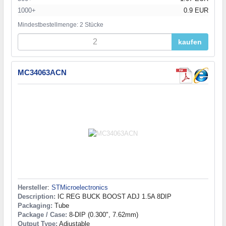
1000+
0.9 EUR
Mindestbestellmenge: 2 Stücke
kaufen
MC34063ACN
Hersteller
:
STMicroelectronics
Description:
IC REG BUCK BOOST ADJ 1.5A 8DIP
Packaging:
Tube
Package / Case:
8-DIP (0.300", 7.62mm)
Output Type:
Adjustable