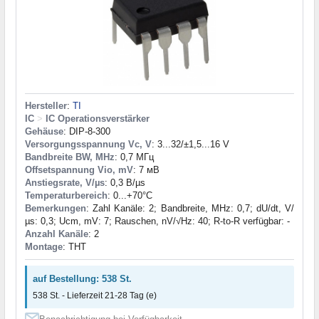
Hersteller
:
TI
IC
>
IC Operationsverstärker
Gehäuse
: DIP-8-300
Versorgungsspannung Vc, V
: 3...32/±1,5...16 V
Bandbreite BW, MHz
: 0,7 МГц
Offsetspannung Vio, mV
: 7 мВ
Anstiegsrate, V/µs
: 0,3 В/µs
Temperaturbereich
: 0...+70°C
Bemerkungen
: Zahl Kanäle: 2; Bandbreite, MHz: 0,7; dU/dt, V/
µs: 0,3; Ucm, mV: 7; Rauschen, nV/√Hz: 40; R-to-R verfügbar: -
Anzahl Kanäle
: 2
Montage
: THT
auf Bestellung: 538 St.
538 St. - Lieferzeit 21-28 Tag (e)