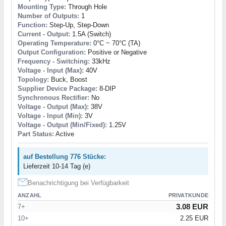
Mounting Type:
Through Hole
Number of Outputs:
1
Function:
Step-Up, Step-Down
Current - Output:
1.5A (Switch)
Operating Temperature:
0°C ~ 70°C (TA)
Output Configuration:
Positive or Negative
Frequency - Switching:
33kHz
Voltage - Input (Max):
40V
Topology:
Buck, Boost
Supplier Device Package:
8-DIP
Synchronous Rectifier:
No
Voltage - Output (Max):
38V
Voltage - Input (Min):
3V
Voltage - Output (Min/Fixed):
1.25V
Part Status:
Active
auf Bestellung 776 Stücke:
Lieferzeit 10-14 Tag (e)
Benachrichtigung bei Verfügbarkeit
ANZAHL
PRIVATKUNDE
3.08 EUR
7+
10+
2.25 EUR