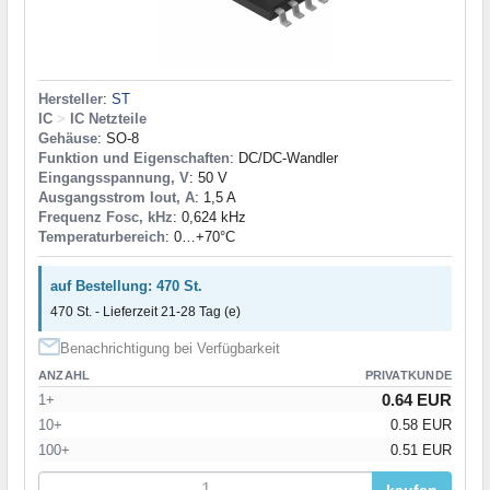
Hersteller
:
ST
IC
>
IC Netzteile
Gehäuse
: SO-8
Funktion und Eigenschaften
: DC/DC-Wandler
Eingangsspannung, V
: 50 V
Ausgangsstrom Iout, A
: 1,5 A
Frequenz Fosc, kHz
: 0,624 kHz
Temperaturbereich
: 0…+70°С
auf Bestellung: 470 St.
470 St. - Lieferzeit 21-28 Tag (e)
Benachrichtigung bei Verfügbarkeit
ANZAHL
PRIVATKUNDE
0.64 EUR
1+
10+
0.58 EUR
100+
0.51 EUR
kaufen