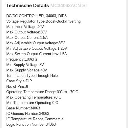
Technische Details
MC34063ACN ST
DC/DC CONTROLLER, 34063, DIP8
Voltage Regulator Type:Boost-Buck/Inverting
Max Input Voltage:40V
Max Output Voltage:38V
Max Output Current:1.5A
Max Adjustable Output voltage:38V
Min Adjustable Output Voltage:1.25V
Max Switch Output Current Isw:1.5A
Frequency:100kHz
Min Supply Voltage:3V
Max Supply Voltage:40V
Termination Type:Through Hole
Case Style:DIP
No. of Pins:8
Operating Temperature Range:0`C to +70`C
Max Operating Temperature:70`C
Min Temperature Operating:0`C
Base Number:34063
IC Generic Number:34063
IC Temperature Range:Commercial
Logic Function Number:34063