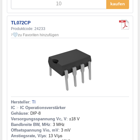
kaufen
TL072CP
Produktcode: 24233
zu Favoriten hinzufügen
7
Hersteller
:
TI
IC
>
IC Operationsverstärker
Gehäuse
: DIP-8
Versorgungsspannung Vc, V
: ±18 V
Bandbreite BW, MHz
: 3 MHz
Offsetspannung Vio, mV
: 3 mV
Anstiegsrate, V/µs
: 13 V/µs