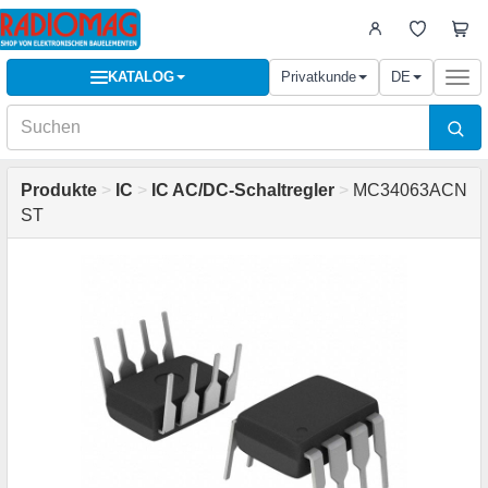
KATALOG
Privatkunde
DE
Togg
navi
Produkte
>
IC
>
IC AC/DC-Schaltregler
>
MC34063ACN
ST