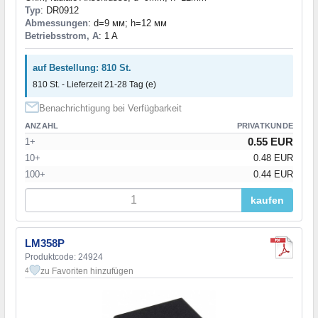
Typ
: DR0912
Abmessungen
: d=9 мм; h=12 мм
Betriebsstrom, A
: 1 A
auf Bestellung: 810 St.
810 St. - Lieferzeit 21-28 Tag (e)
Benachrichtigung bei Verfügbarkeit
ANZAHL
PRIVATKUNDE
0.55 EUR
1+
10+
0.48 EUR
100+
0.44 EUR
kaufen
LM358P
Produktcode: 24924
zu Favoriten hinzufügen
4