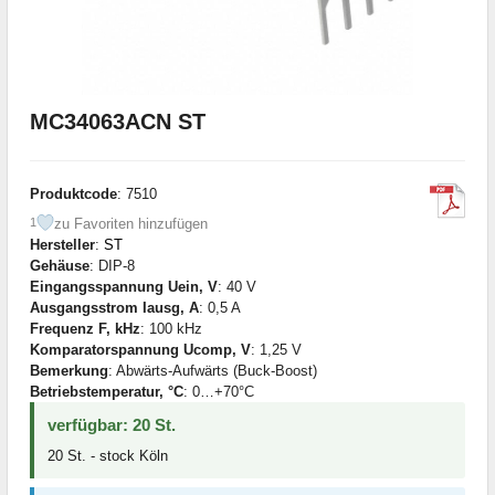
MC34063ACN ST
Produktcode
: 7510
zu Favoriten hinzufügen
1
Hersteller
:
ST
Gehäuse
: DIP-8
Eingangsspannung Uein, V
: 40 V
Ausgangsstrom Iausg, A
: 0,5 A
Frequenz F, kHz
: 100 kHz
Komparatorspannung Ucomp, V
: 1,25 V
Bemerkung
: Abwärts-Aufwärts (Buck-Boost)
Betriebstemperatur, °C
: 0…+70°С
verfügbar: 20 St.
20 St. - stock Köln