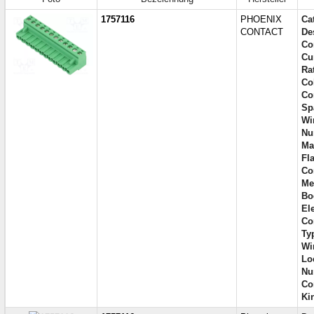
1757116
PHOENIX
Ca
CONTACT
De
Co
Cur
Ra
Co
Co
Spa
Wi
Nu
Ma
Fl
Co
Me
Bo
El
Co
Ty
Wi
Lo
Nu
Co
Ki