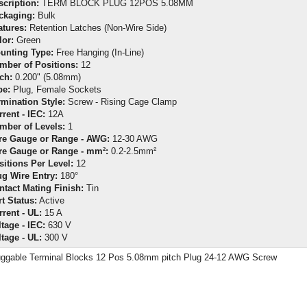
scription:
TERM BLOCK PLUG 12POS 5.08MM
ckaging:
Bulk
atures:
Retention Latches (Non-Wire Side)
lor:
Green
unting Type:
Free Hanging (In-Line)
mber of Positions:
12
ch:
0.200" (5.08mm)
pe:
Plug, Female Sockets
rmination Style:
Screw - Rising Cage Clamp
rent - IEC:
12A
mber of Levels:
1
re Gauge or Range - AWG:
12-30 AWG
re Gauge or Range - mm²:
0.2-2.5mm²
sitions Per Level:
12
ug Wire Entry:
180°
ntact Mating Finish:
Tin
t Status:
Active
rrent - UL:
15 A
tage - IEC:
630 V
ltage - UL:
300 V
uggable Terminal Blocks 12 Pos 5.08mm pitch Plug 24-12 AWG Screw