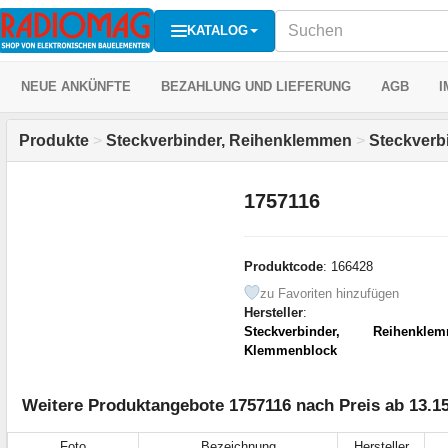
KATALOG
NEUE ANKÜNFTE
BEZAHLUNG UND LIEFERUNG
AGB
I
Produkte
>
Steckverbinder, Reihenklemmen
>
Steckver
1757116
Produktcode
: 166428
zu Favoriten hinzufügen
Hersteller
:
Steckverbinder, Reihenkle
Klemmenblock
Weitere Produktangebote 1757116 nach Preis ab 13.1
Foto
Bezeichnung
Hersteller