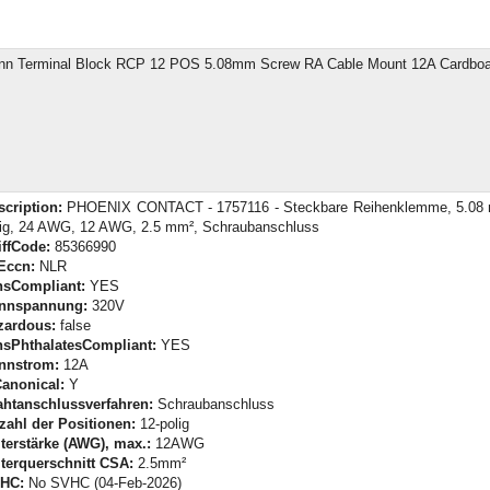
nn Terminal Block RCP 12 POS 5.08mm Screw RA Cable Mount 12A Cardboa
scription:
PHOENIX CONTACT - 1757116 - Steckbare Reihenklemme, 5.08 
lig, 24 AWG, 12 AWG, 2.5 mm², Schraubanschluss
iffCode:
85366990
Eccn:
NLR
hsCompliant:
YES
nnspannung:
320V
zardous:
false
hsPhthalatesCompliant:
YES
nnstrom:
12A
Canonical:
Y
ahtanschlussverfahren:
Schraubanschluss
zahl der Positionen:
12-polig
iterstärke (AWG), max.:
12AWG
iterquerschnitt CSA:
2.5mm²
HC:
No SVHC (04-Feb-2026)