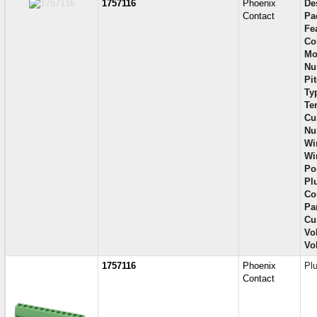
1757116
Phoenix
De
Contact
Pa
Fe
Co
Mo
Nu
Pit
Ty
Te
Cur
Nu
Wi
Wi
Po
Pl
Co
Par
Cu
Vol
Vo
1757116
Phoenix
Pl
Contact