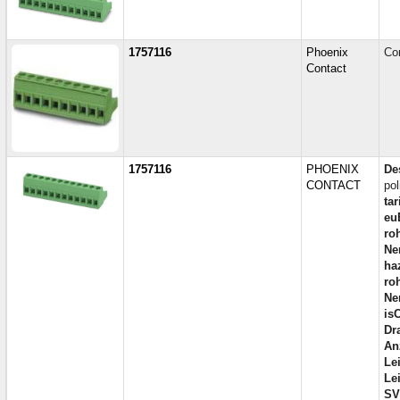
1757116
Phoenix
Co
Contact
1757116
PHOENIX
De
CONTACT
po
tar
eu
ro
Ne
ha
ro
Ne
is
Dr
An
Le
Le
SV