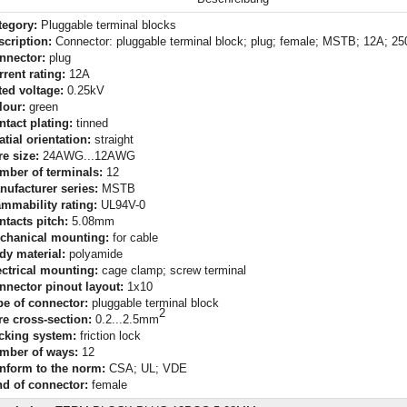
tegory:
Pluggable terminal blocks
scription:
Connector: pluggable terminal block; plug; female; MSTB; 12A; 2
nnector:
plug
rent rating:
12A
ted voltage:
0.25kV
lour:
green
ntact plating:
tinned
tial orientation:
straight
re size:
24AWG...12AWG
mber of terminals:
12
nufacturer series:
MSTB
ammability rating:
UL94V-0
ntacts pitch:
5.08mm
chanical mounting:
for cable
dy material:
polyamide
ectrical mounting:
cage clamp; screw terminal
nnector pinout layout:
1x10
pe of connector:
pluggable terminal block
2
re cross-section:
0.2...2.5mm
cking system:
friction lock
mber of ways:
12
nform to the norm:
CSA; UL; VDE
nd of connector:
female