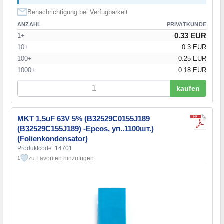
Benachrichtigung bei Verfügbarkeit
ANZAHL
PRIVATKUNDE
0.33 EUR
1+
10+
0.3 EUR
100+
0.25 EUR
1000+
0.18 EUR
kaufen
MKT 1,5uF 63V 5% (B32529C0155J189
(B32529C155J189) -Epcos, уп..1100шт.)
(Folienkondensator)
Produktcode: 14701
zu Favoriten hinzufügen
1