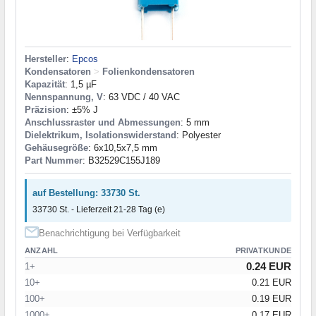
Hersteller
:
Epcos
Kondensatoren
>
Folienkondensatoren
Kapazität
: 1,5 µF
Nennspannung, V
: 63 VDC / 40 VAC
Präzision
: ±5% J
Anschlussraster und Abmessungen
: 5 mm
Dielektrikum, Isolationswiderstand
: Polyester
Gehäusegröße
: 6x10,5x7,5 mm
Part Nummer
: B32529C155J189
auf Bestellung: 33730 St.
33730 St. - Lieferzeit 21-28 Tag (e)
Benachrichtigung bei Verfügbarkeit
ANZAHL
PRIVATKUNDE
0.24 EUR
1+
10+
0.21 EUR
100+
0.19 EUR
1000+
0.17 EUR