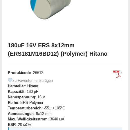
180uF 16V ERS 8x12mm
(ERS181M16BD12) (Polymer) Hitano
Produktcode
: 26612
zu Favoriten hinzufügen
Hersteller
:
Hitano
Kapazität
: 180 µF
Nennspannung
: 16 V
Reihe
: ERS-Polymer
Temperaturbereich
: -55...+105°C
Abmessungen
: 8x12 mm
Max. Welligkeitsstrom
: 3640 мА
ESR
: 20 мОм