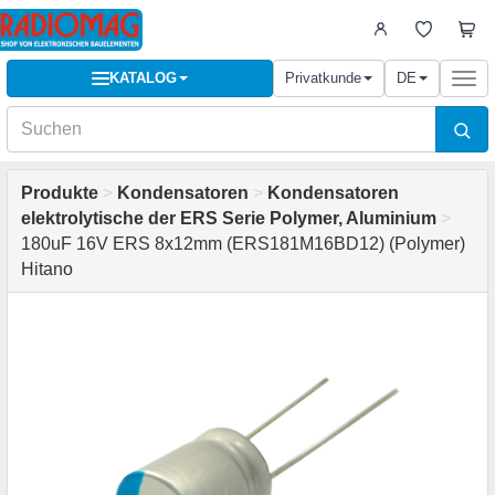
KATALOG
Privatkunde
DE
Togg
navi
Produkte
>
Kondensatoren
>
Kondensatoren
elektrolytische der ERS Serie Polymer, Aluminium
>
180uF 16V ERS 8x12mm (ERS181M16BD12) (Polymer)
Hitano