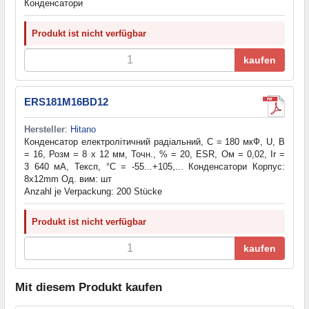
Конденсатори
Produkt ist nicht verfügbar
kaufen
ERS181M16BD12
Hersteller
:
Hitano
Конденсатор електролітичний радіальний, С = 180 мкФ, U, В
= 16, Розм = 8 x 12 мм, Точн., % = 20, ESR, Ом = 0,02, Ir =
3 640 мА, Тексп, °C = -55...+105,... Конденсатори Корпус:
8x12mm Од. вим: шт
Anzahl je Verpackung: 200 Stücke
Produkt ist nicht verfügbar
kaufen
Mit diesem Produkt kaufen