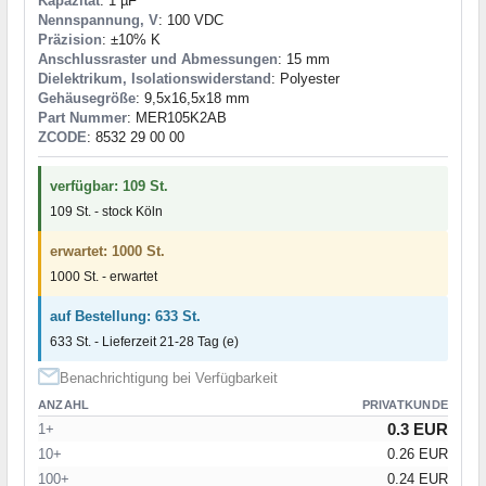
Kapazität
: 1 µF
Nennspannung, V
: 100 VDC
Präzision
: ±10% K
Anschlussraster und Abmessungen
: 15 mm
Dielektrikum, Isolationswiderstand
: Polyester
Gehäusegröße
: 9,5x16,5x18 mm
Part Nummer
: MER105K2AB
ZCODE
: 8532 29 00 00
verfügbar: 109 St.
109 St. - stock Köln
erwartet: 1000 St.
1000 St. - erwartet
auf Bestellung: 633 St.
633 St. - Lieferzeit 21-28 Tag (e)
Benachrichtigung bei Verfügbarkeit
ANZAHL
PRIVATKUNDE
0.3 EUR
1+
10+
0.26 EUR
100+
0.24 EUR