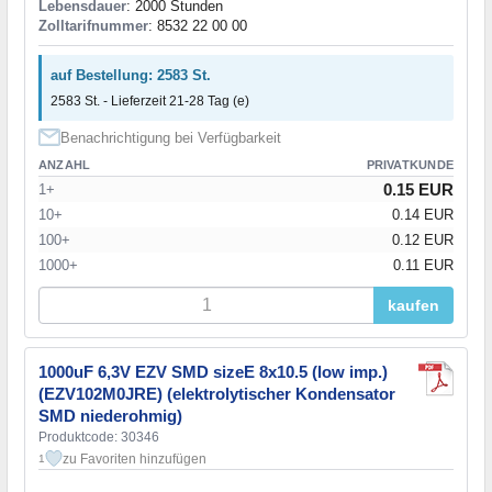
Lebensdauer
: 2000 Stunden
Zolltarifnummer
: 8532 22 00 00
auf Bestellung: 2583 St.
2583 St. - Lieferzeit 21-28 Tag (e)
Benachrichtigung bei Verfügbarkeit
ANZAHL
PRIVATKUNDE
0.15 EUR
1+
10+
0.14 EUR
100+
0.12 EUR
1000+
0.11 EUR
kaufen
1000uF 6,3V EZV SMD sizeE 8x10.5 (low imp.)
(EZV102M0JRE) (elektrolytischer Kondensator
SMD niederohmig)
Produktcode: 30346
zu Favoriten hinzufügen
1