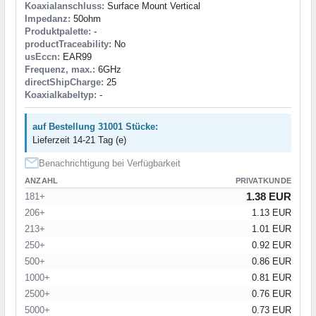
Koaxialanschluss:
Surface Mount Vertical
Impedanz:
50ohm
Produktpalette:
-
productTraceability:
No
usEccn:
EAR99
Frequenz, max.:
6GHz
directShipCharge:
25
Koaxialkabeltyp:
-
auf Bestellung 31001 Stücke:
Lieferzeit 14-21 Tag (e)
Benachrichtigung bei Verfügbarkeit
ANZAHL
PRIVATKUNDE
1.38 EUR
181+
206+
1.13 EUR
213+
1.01 EUR
250+
0.92 EUR
500+
0.86 EUR
1000+
0.81 EUR
2500+
0.76 EUR
5000+
0.73 EUR