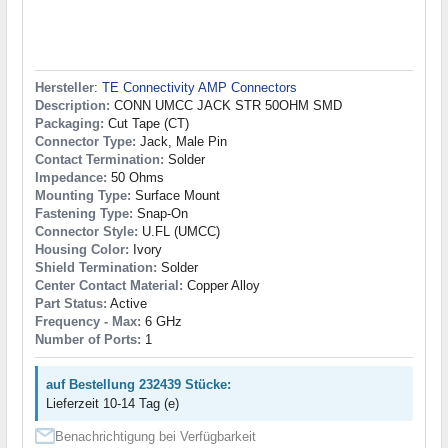
Hersteller
:
TE Connectivity AMP Connectors
Description:
CONN UMCC JACK STR 50OHM SMD
Packaging:
Cut Tape (CT)
Connector Type:
Jack, Male Pin
Contact Termination:
Solder
Impedance:
50 Ohms
Mounting Type:
Surface Mount
Fastening Type:
Snap-On
Connector Style:
U.FL (UMCC)
Housing Color:
Ivory
Shield Termination:
Solder
Center Contact Material:
Copper Alloy
Part Status:
Active
Frequency - Max:
6 GHz
Number of Ports:
1
auf Bestellung 232439 Stücke:
Lieferzeit 10-14 Tag (e)
Benachrichtigung bei Verfügbarkeit