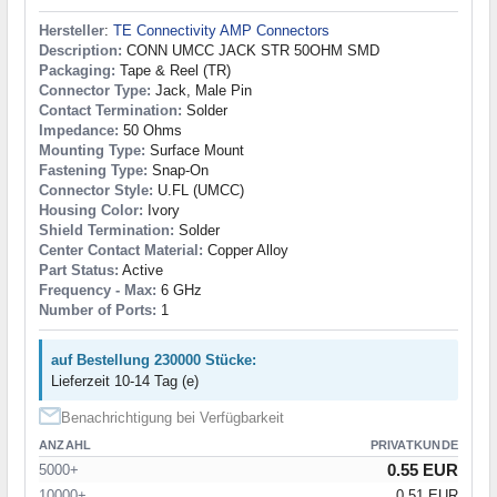
Hersteller
:
TE Connectivity AMP Connectors
Description:
CONN UMCC JACK STR 50OHM SMD
Packaging:
Tape & Reel (TR)
Connector Type:
Jack, Male Pin
Contact Termination:
Solder
Impedance:
50 Ohms
Mounting Type:
Surface Mount
Fastening Type:
Snap-On
Connector Style:
U.FL (UMCC)
Housing Color:
Ivory
Shield Termination:
Solder
Center Contact Material:
Copper Alloy
Part Status:
Active
Frequency - Max:
6 GHz
Number of Ports:
1
auf Bestellung 230000 Stücke:
Lieferzeit 10-14 Tag (e)
Benachrichtigung bei Verfügbarkeit
ANZAHL
PRIVATKUNDE
0.55 EUR
5000+
10000+
0.51 EUR