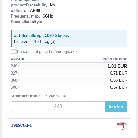
productTraceability:
No
usEccn:
EAR99
Frequenz, max.:
6GHz
Koaxialkabeltyp:
-
auf Bestellung 15090 Stücke:
Lieferzeit 14-21 Tag (e)
Benachrichtigung bei Verfügbarkeit
ANZAHL
PRIVATKUNDE
1.01 EUR
248+
327+
0.71 EUR
368+
0.58 EUR
500+
0.57 EUR
Mindestbestellmenge: 248 Stücke
kaufen
1909763-1