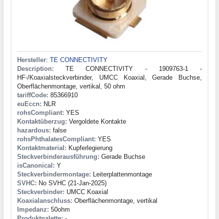
Hersteller
:
TE CONNECTIVITY
Description:
TE CONNECTIVITY - 1909763-1 -
HF-/Koaxialsteckverbinder, UMCC Koaxial, Gerade Buchse,
Oberflächenmontage, vertikal, 50 ohm
tariffCode:
85366910
euEccn:
NLR
rohsCompliant:
YES
Kontaktüberzug:
Vergoldete Kontakte
hazardous:
false
rohsPhthalatesCompliant:
YES
Kontaktmaterial:
Kupferlegierung
Steckverbinderausführung:
Gerade Buchse
isCanonical:
Y
Steckverbindermontage:
Leiterplattenmontage
SVHC:
No SVHC (21-Jan-2025)
Steckverbinder:
UMCC Koaxial
Koaxialanschluss:
Oberflächenmontage, vertikal
Impedanz:
50ohm
Produktpalette:
-