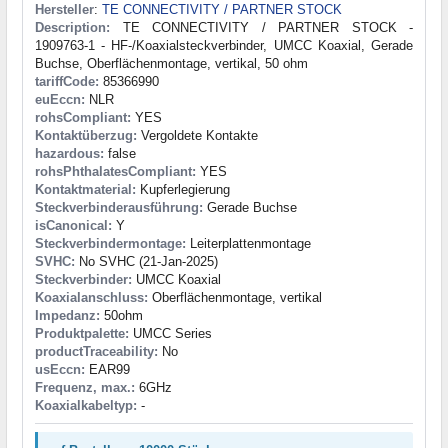
Hersteller
:
TE CONNECTIVITY / PARTNER STOCK
Description:
TE CONNECTIVITY / PARTNER STOCK -
1909763-1 - HF-/Koaxialsteckverbinder, UMCC Koaxial, Gerade
Buchse, Oberflächenmontage, vertikal, 50 ohm
tariffCode:
85366990
euEccn:
NLR
rohsCompliant:
YES
Kontaktüberzug:
Vergoldete Kontakte
hazardous:
false
rohsPhthalatesCompliant:
YES
Kontaktmaterial:
Kupferlegierung
Steckverbinderausführung:
Gerade Buchse
isCanonical:
Y
Steckverbindermontage:
Leiterplattenmontage
SVHC:
No SVHC (21-Jan-2025)
Steckverbinder:
UMCC Koaxial
Koaxialanschluss:
Oberflächenmontage, vertikal
Impedanz:
50ohm
Produktpalette:
UMCC Series
productTraceability:
No
usEccn:
EAR99
Frequenz, max.:
6GHz
Koaxialkabeltyp:
-