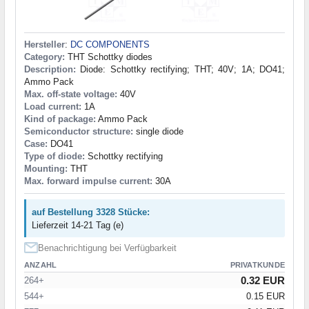
Hersteller
:
DC COMPONENTS
Category:
THT Schottky diodes
Description:
Diode: Schottky rectifying; THT; 40V; 1A; DO41;
Ammo Pack
Max. off-state voltage:
40V
Load current:
1A
Kind of package:
Ammo Pack
Semiconductor structure:
single diode
Case:
DO41
Type of diode:
Schottky rectifying
Mounting:
THT
Max. forward impulse current:
30A
auf Bestellung 3328 Stücke:
Lieferzeit 14-21 Tag (e)
Benachrichtigung bei Verfügbarkeit
ANZAHL
PRIVATKUNDE
0.32 EUR
264+
544+
0.15 EUR