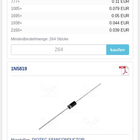
777+
0.11 EUR
1085+
0.079 EUR
1695+
0.05 EUR
1938+
0.044 EUR
2165+
0.039 EUR
Mindestbestellmenge: 264 Stücke
kaufen
1N5819
Hersteller
:
DIOTEC SEMICONDUCTOR