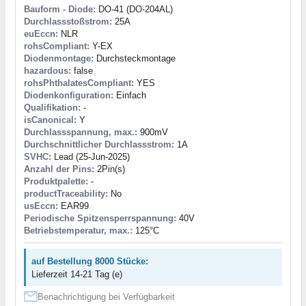
Bauform - Diode:
DO-41 (DO-204AL)
Durchlassstoßstrom:
25A
euEccn:
NLR
rohsCompliant:
Y-EX
Diodenmontage:
Durchsteckmontage
hazardous:
false
rohsPhthalatesCompliant:
YES
Diodenkonfiguration:
Einfach
Qualifikation:
-
isCanonical:
Y
Durchlassspannung, max.:
900mV
Durchschnittlicher Durchlassstrom:
1A
SVHC:
Lead (25-Jun-2025)
Anzahl der Pins:
2Pin(s)
Produktpalette:
-
productTraceability:
No
usEccn:
EAR99
Periodische Spitzensperrspannung:
40V
Betriebstemperatur, max.:
125°C
auf Bestellung 8000 Stücke:
Lieferzeit 14-21 Tag (e)
Benachrichtigung bei Verfügbarkeit