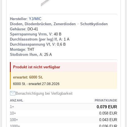
Hersteller
:
YJ/MIC
Dioden, Diodenbrücken, Zenerdioden
>
Schottkydioden
Gehäuse
: DO-41
Sperrspannung Vrrm, V
: 40 В
Durchlassstrom (per leg) If, A
: 1 А
Durchlassspannung Vf, V
: 0,6 В
Montage
: THT
Stoßstrom Ifsm, A
: 25 А
Produkt ist nicht verfügbar
erwartet: 6000 St.
6000 St. - erwartet 27.08.2026
Benachrichtigung bei Verfügbarkeit
ANZAHL
PRIVATKUNDE
0.079 EUR
1+
10+
0.058 EUR
100+
0.043 EUR
1000+
0.036 EUR