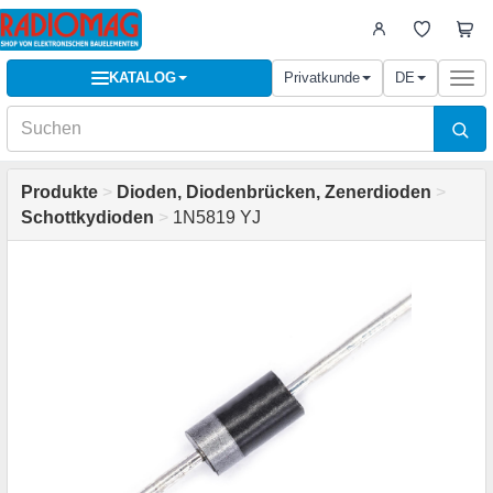
KATALOG
Privatkunde
DE
Togg
navi
Produkte
>
Dioden, Diodenbrücken, Zenerdioden
>
Schottkydioden
>
1N5819 YJ