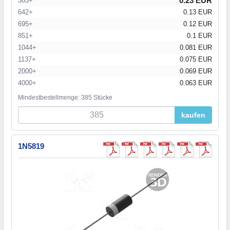
0.23 EUR
385+
642+
0.13 EUR
695+
0.12 EUR
851+
0.1 EUR
1044+
0.081 EUR
1137+
0.075 EUR
2000+
0.069 EUR
4000+
0.063 EUR
Mindestbestellmenge: 385 Stücke
kaufen
1N5819