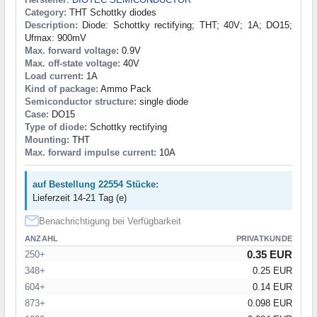
Category:
THT Schottky diodes
Description:
Diode: Schottky rectifying; THT; 40V; 1A; DO15;
Ufmax: 900mV
Max. forward voltage:
0.9V
Max. off-state voltage:
40V
Load current:
1A
Kind of package:
Ammo Pack
Semiconductor structure:
single diode
Case:
DO15
Type of diode:
Schottky rectifying
Mounting:
THT
Max. forward impulse current:
10A
auf Bestellung 22554 Stücke:
Lieferzeit 14-21 Tag (e)
Benachrichtigung bei Verfügbarkeit
ANZAHL
PRIVATKUNDE
0.35 EUR
250+
348+
0.25 EUR
604+
0.14 EUR
873+
0.098 EUR