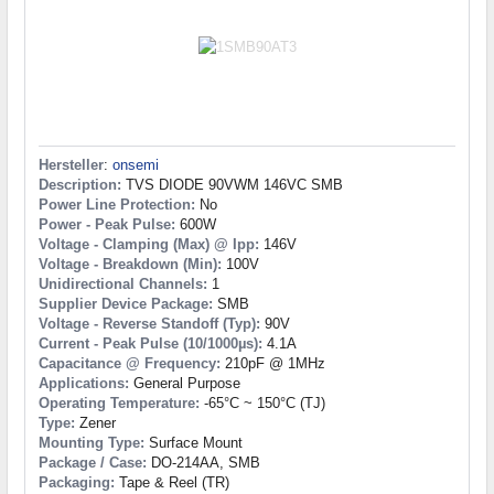
Hersteller
:
onsemi
Description:
TVS DIODE 90VWM 146VC SMB
Power Line Protection:
No
Power - Peak Pulse:
600W
Voltage - Clamping (Max) @ Ipp:
146V
Voltage - Breakdown (Min):
100V
Unidirectional Channels:
1
Supplier Device Package:
SMB
Voltage - Reverse Standoff (Typ):
90V
Current - Peak Pulse (10/1000µs):
4.1A
Capacitance @ Frequency:
210pF @ 1MHz
Applications:
General Purpose
Operating Temperature:
-65°C ~ 150°C (TJ)
Type:
Zener
Mounting Type:
Surface Mount
Package / Case:
DO-214AA, SMB
Packaging:
Tape & Reel (TR)