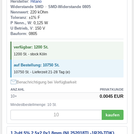
Hersteller
:
Hitano
Widerstande SMD
>
SMD-Widerstande 0805
Nennwert
: 220 kOhm
Toleranz
: ±1% F
P Nenn., W
: 0,125 W
U Betrieb, V
: 150 V
Bauform
: 0805
verfügbar: 1200 St.
1200 St. - stock Köln
auf Bestellung: 10750 St.
10750 St. - Lieferzeit 21-28 Tag (e)
Benachrichtigung bei Verfügbarkeit
ANZAHL
PRIVATKUNDE
0.0045 EUR
10+
Mindestbestellmenge: 10 St.
kaufen
1,2uH 5% 2,5x2,0x1,8mm (NL252018TL-1R20-TDK)