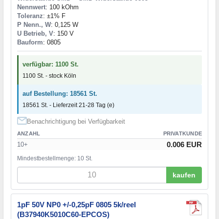
Nennwert
: 100 kOhm
Toleranz
: ±1% F
P Nenn., W
: 0,125 W
U Betrieb, V
: 150 V
Bauform
: 0805
verfügbar: 1100 St.
1100 St. - stock Köln
auf Bestellung: 18561 St.
18561 St. - Lieferzeit 21-28 Tag (e)
Benachrichtigung bei Verfügbarkeit
ANZAHL
PRIVATKUNDE
0.006 EUR
10+
Mindestbestellmenge: 10 St.
kaufen
1pF 50V NP0 +/-0,25pF 0805 5k/reel
(B37940K5010C60-EPCOS)