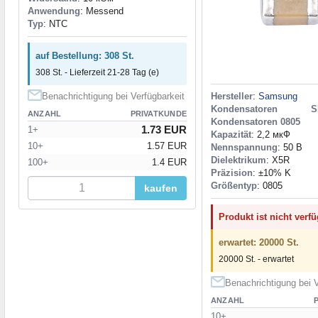
Anwendung
: Messend
Typ
: NTC
auf Bestellung: 308 St.
308 St. - Lieferzeit 21-28 Tag (e)
Hersteller
:
Samsung
Benachrichtigung bei Verfügbarkeit
Kondensatoren S
ANZAHL
PRIVATKUNDE
Kondensatoren 0805
1.73 EUR
1+
Kapazität
: 2,2 мкФ
10+
1.57 EUR
Nennspannung
: 50 В
Dielektrikum
: X5R
100+
1.4 EUR
Präzision
: ±10% K
Größentyp
: 0805
kaufen
Produkt ist nicht verf
erwartet: 20000 St.
20000 St. - erwartet
Benachrichtigung bei V
ANZAHL
10+