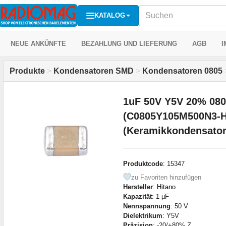
KATALOG
NEUE ANKÜNFTE
BEZAHLUNG UND LIEFERUNG
AGB
I
Produkte
>
Kondensatoren SMD
>
Kondensatoren 0805
1uF 50V Y5V 20% 0805
(C0805Y105M500N3-H
(Keramikkondensato
Produktcode
: 15347
zu Favoriten hinzufügen
Hersteller
:
Hitano
Kapazität
: 1 µF
Nennspannung
: 50 V
Dielektrikum
: Y5V
Präzision
: -20/+80% Z