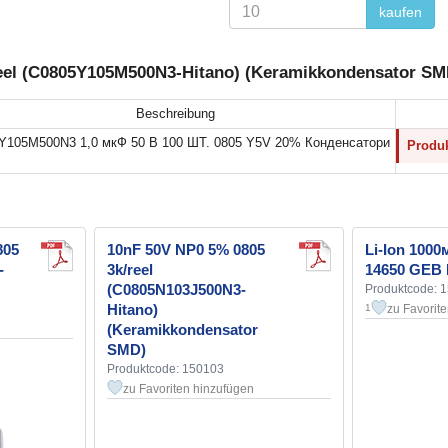
kaufen
reel (C0805Y105M500N3-Hitano) (Keramikkondensator SM
Beschreibung
Y105M500N3 1,0 мкФ 50 В 100 ШТ. 0805 Y5V 20% Конденсатори
Produk
805
10nF 50V NP0 5% 0805
Li-Ion 1000
-
3k/reel
14650 GEB 
(C0805N103J500N3-
Produktcode: 
Hitano)
zu Favorit
1
(Keramikkondensator
SMD)
Produktcode: 150103
zu Favoriten hinzufügen