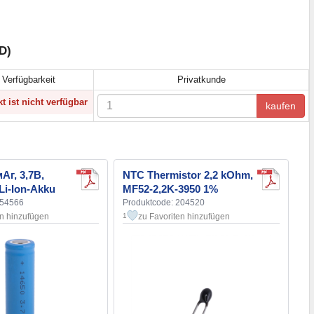
D)
Verfügbarkeit
Privatkunde
t ist nicht verfügbar
kaufen
мАг, 3,7В,
NTC Thermistor 2,2 kOhm,
Li-Ion-Akku
MF52-2,2K-3950 1%
154566
Produktcode: 204520
en hinzufügen
zu Favoriten hinzufügen
1