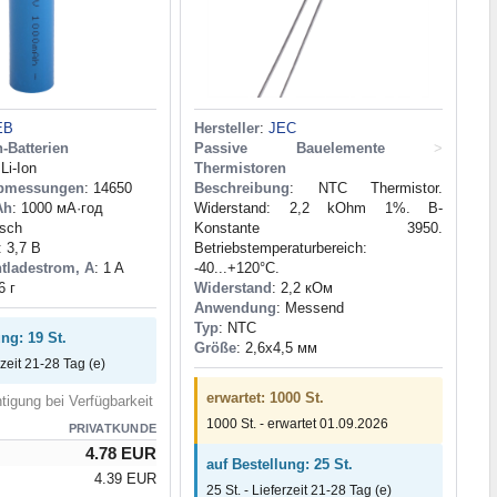
EB
Hersteller
:
JEC
n-Batterien
Passive Bauelemente
>
 Li-Ion
Thermistoren
Abmessungen
: 14650
Beschreibung
: NTC Thermistor.
Ah
: 1000 мА·год
Widerstand: 2,2 kOhm 1%. B-
isch
Konstante 3950.
: 3,7 В
Betriebstemperaturbereich:
tladestrom, A
: 1 A
-40...+120°C.
6 г
Widerstand
: 2,2 кОм
Anwendung
: Messend
Typ
: NTC
ng: 19 St.
Größe
: 2,6x4,5 мм
rzeit 21-28 Tag (e)
erwartet: 1000 St.
tigung bei Verfügbarkeit
1000 St. - erwartet 01.09.2026
PRIVATKUNDE
4.78 EUR
auf Bestellung: 25 St.
4.39 EUR
25 St. - Lieferzeit 21-28 Tag (e)