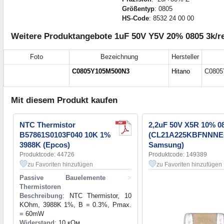
Größentyp
: 0805
HS-Code
: 8532 24 00 00
Weitere Produktangebote 1uF 50V Y5V 20% 0805 3k/
Foto
Bezeichnung
Hersteller
C0805Y105M500N3
Hitano
C0805
Mit diesem Produkt kaufen
NTC Thermistor
2,2uF 50V X5R 10% 0
B57861S0103F040 10K 1%
(CL21A225KBFNNNE
3988K (Epcos)
Samsung)
Produktcode: 44726
Produktcode: 149389
zu Favoriten hinzufügen
zu Favoriten hinzufügen
Passive Bauelemente
>
Thermistoren
Beschreibung
: NTC Thermistor, 10
KOhm, 3988K 1%, B = 0.3%, Pmax.
= 60mW
Widerstand
: 10 кОм