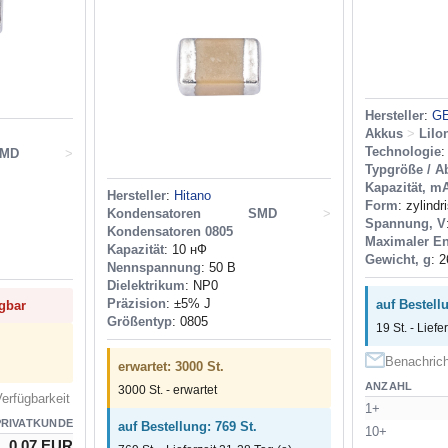
Hersteller
:
G
Akkus
>
LiIo
Technologie
:
MD
>
Typgröße / 
Kapazität, m
Hersteller
:
Hitano
Form
: zylindr
Kondensatoren SMD
>
Spannung, V
Kondensatoren 0805
Maximaler En
Kapazität
: 10 нФ
Gewicht, g
: 2
Nennspannung
: 50 В
Dielektrikum
: NP0
Präzision
: ±5% J
auf Bestellu
ügbar
Größentyp
: 0805
19 St. - Liefe
Benachrich
erwartet: 3000 St.
ANZAHL
3000 St. - erwartet
erfügbarkeit
1+
PRIVATKUNDE
auf Bestellung: 769 St.
10+
0.07 EUR