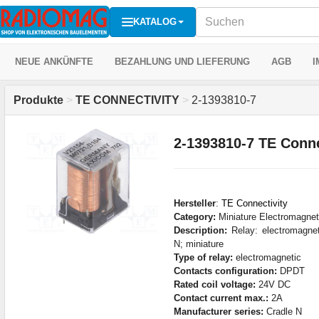
KATALOG
NEUE ANKÜNFTE
BEZAHLUNG UND LIEFERUNG
AGB
I
Produkte
>
TE CONNECTIVITY
>
2-1393810-7
2-1393810-7 TE Conne
Hersteller
:
TE Connectivity
Category:
Miniature Electromagnet
Description:
Relay: electromagnet
N; miniature
Type of relay:
electromagnetic
Contacts configuration:
DPDT
Rated coil voltage:
24V DC
Contact current max.:
2A
Manufacturer series:
Cradle N