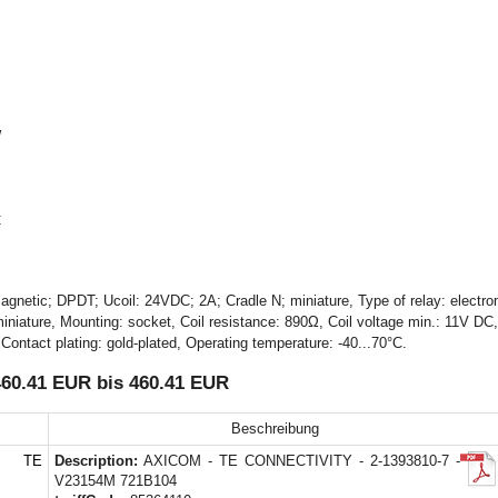
W
C
agnetic; DPDT; Ucoil: 24VDC; 2A; Cradle N; miniature, Type of relay: electr
 miniature, Mounting: socket, Coil resistance: 890Ω, Coil voltage min.: 11V
Contact plating: gold-plated, Operating temperature: -40...70°C.
460.41 EUR bis 460.41 EUR
Beschreibung
 TE
Description:
AXICOM - TE CONNECTIVITY - 2-1393810-7 -
V23154M 721B104