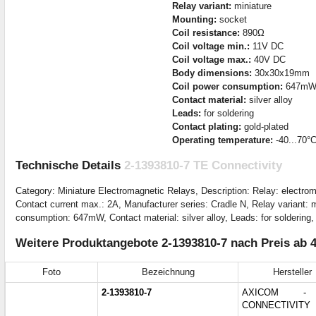
Relay variant:
miniature
Mounting:
socket
Coil resistance:
890Ω
Coil voltage min.:
11V DC
Coil voltage max.:
40V DC
Body dimensions:
30x30x19mm
Coil power consumption:
647m
Contact material:
silver alloy
Leads:
for soldering
Contact plating:
gold-plated
Operating temperature:
-40...70°
Technische Details
2-1393810-7 TE Connectivity
Category: Miniature Electromagnetic Relays, Description: Relay: electrom
Contact current max.: 2A, Manufacturer series: Cradle N, Relay variant:
consumption: 647mW, Contact material: silver alloy, Leads: for soldering, 
Weitere Produktangebote 2-1393810-7 nach Preis ab 
Foto
Bezeichnung
Hersteller
2-1393810-7
AXICOM -
CONNECTIVITY