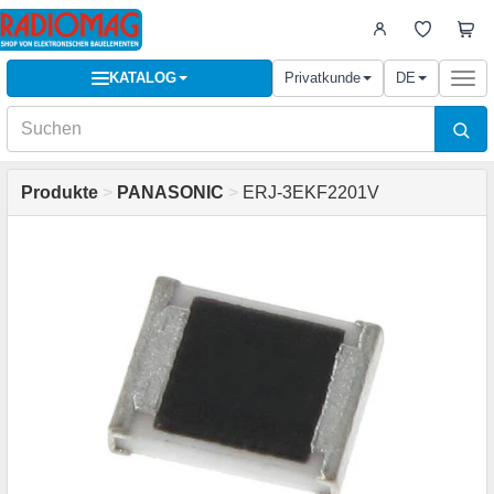
KATALOG
Privatkunde
DE
Togg
navi
Produkte
>
PANASONIC
>
ERJ-3EKF2201V