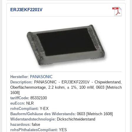
ERJ3EKF2201V
Hersteller
:
PANASONIC
Description:
PANASONIC - ERJ3EKF2201V - Chipwiderstand,
Oberflächenmontage, 2.2 kohm, ± 1%, 100 mW, 0603 [Metrisch
1608]
tariffCode:
85332100
euEccn:
NLR
rohsCompliant:
Y-EX
Bauform/Gehäuse des Widerstands:
0603 [Metrisch 1608]
Widerstandstechnologie:
Dickschichtwiderstand
hazardous:
false
rohsPhthalatesCompliant:
YES