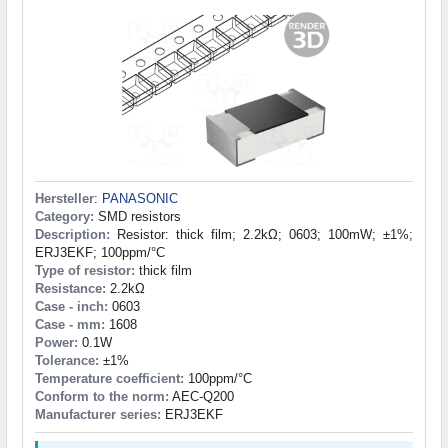
Hersteller
:
PANASONIC
Category:
SMD resistors
Description:
Resistor: thick film; 2.2kΩ; 0603; 100mW; ±1%;
ERJ3EKF; 100ppm/°C
Type of resistor:
thick film
Resistance:
2.2kΩ
Case - inch:
0603
Case - mm:
1608
Power:
0.1W
Tolerance:
±1%
Temperature coefficient:
100ppm/°C
Conform to the norm:
AEC-Q200
Manufacturer series:
ERJ3EKF