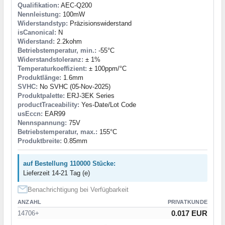
Qualifikation:
AEC-Q200
Nennleistung:
100mW
Widerstandstyp:
Präzisionswiderstand
isCanonical:
N
Widerstand:
2.2kohm
Betriebstemperatur, min.:
-55°C
Widerstandstoleranz:
± 1%
Temperaturkoeffizient:
± 100ppm/°C
Produktlänge:
1.6mm
SVHC:
No SVHC (05-Nov-2025)
Produktpalette:
ERJ-3EK Series
productTraceability:
Yes-Date/Lot Code
usEccn:
EAR99
Nennspannung:
75V
Betriebstemperatur, max.:
155°C
Produktbreite:
0.85mm
auf Bestellung 110000 Stücke:
Lieferzeit 14-21 Tag (e)
Benachrichtigung bei Verfügbarkeit
ANZAHL
PRIVATKUNDE
0.017 EUR
14706+