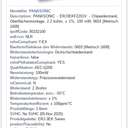
Hersteller
:
PANASONIC
Description:
PANASONIC - ERJ3EKF2201V - Chipwiderstand,
Oberflächenmontage, 2.2 kohm, ± 1%, 100 mW, 0603 [Metrisch
1608]
tariffCode:
85332100
euEccn:
NLR
rohsCompliant:
Y-EX
Bauform/Gehäuse des Widerstands:
0603 [Metrisch 1608]
Widerstandstechnologie:
Dickschichtwiderstand
hazardous:
false
rohsPhthalatesCompliant:
YES
Qualifikation:
AEC-Q200
Nennleistung:
100mW
Widerstandstyp:
Präzisionswiderstand
isCanonical:
N
Widerstand:
2.2kohm
Betriebstemperatur, min.:
-55°C
Widerstandstoleranz:
± 1%
Temperaturkoeffizient:
± 100ppm/°C
Produktlänge:
1.6mm
SVHC:
No SVHC (05-Nov-2025)
Produktpalette:
ERJ-3EK Series
productTraceability:
No