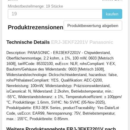
Mindestbestellmenge: 19 Stücke
kaufen
Produktbewertung abgeben
Produktrezensionen
Technische Details
ERJ-3EKF2201V Panasonic
Description: PANASONIC - ERJ3EKF2201V - Chipwiderstand,
Oberflächenmontage, 2.2 kohm, ± 1%, 100 mW, 0603 [Metrisch
1608], tariffCode: 85332100, euEccn: NLR, rohsCompliant: Y-EX,
Bauform/Gehäuse des Widerstands: 0603 [Metrisch 1608],
Widerstandstechnologie: Dickschichtwiderstand, hazardous: false,
rohsPhthalatesCompliant: YES, Qualifikation: AEC-Q200,
Nennleistung: 100mW, Widerstandstyp: Präzisionswiderstand,
isCanonical: N, Widerstand: 2.2kohm, Betriebstemperatur, min.:
-55°C, Widerstandstoleranz: ± 1%, Temperaturkoeffizient: ± 100ppm/
°C, Produktlänge: 1.6mm, SVHC: No SVHC (05-Nov-2025),
Produktpalette: ERJ-3EK Series, productTraceability: Yes-Date/Lot
Code, usEccn: EAR99, Nennspannung: 75V, Betriebstemperatur,
max.: 155°C, Produktbreite: 0.85mm.
Weitere Produktangebote ERJ-3EKF2201V nach