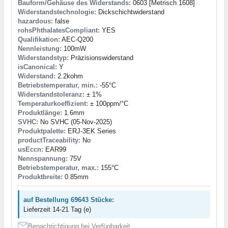
Bauform/Gehäuse des Widerstands:
0603 [Metrisch 1608]
Widerstandstechnologie:
Dickschichtwiderstand
hazardous:
false
rohsPhthalatesCompliant:
YES
Qualifikation:
AEC-Q200
Nennleistung:
100mW
Widerstandstyp:
Präzisionswiderstand
isCanonical:
Y
Widerstand:
2.2kohm
Betriebstemperatur, min.:
-55°C
Widerstandstoleranz:
± 1%
Temperaturkoeffizient:
± 100ppm/°C
Produktlänge:
1.6mm
SVHC:
No SVHC (05-Nov-2025)
Produktpalette:
ERJ-3EK Series
productTraceability:
No
usEccn:
EAR99
Nennspannung:
75V
Betriebstemperatur, max.:
155°C
Produktbreite:
0.85mm
auf Bestellung 69643 Stücke:
Lieferzeit 14-21 Tag (e)
Benachrichtigung bei Verfügbarkeit