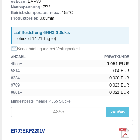
usEccn:
EAR99
Nennspannung:
75V
Betriebstemperatur, max.:
155°C
Produktbreite:
0.85mm
auf Bestellung 69643 Stücke:
Lieferzeit 14-21 Tag (e)
Benachrichtigung bei Verfügbarkeit
ANZAHL
PRIVATKUNDE
0.051 EUR
4855+
5814+
0.04 EUR
8334+
0.026 EUR
9709+
0.023 EUR
9901+
0.021 EUR
Mindestbestellmenge: 4855 Stücke
kaufen
ERJ3EKF2201V