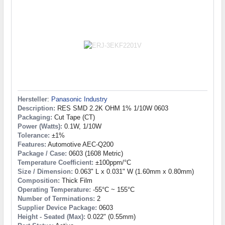
Hersteller
:
Panasonic Industry
Description:
RES SMD 2.2K OHM 1% 1/10W 0603
Packaging:
Cut Tape (CT)
Power (Watts):
0.1W, 1/10W
Tolerance:
±1%
Features:
Automotive AEC-Q200
Package / Case:
0603 (1608 Metric)
Temperature Coefficient:
±100ppm/°C
Size / Dimension:
0.063" L x 0.031" W (1.60mm x 0.80mm)
Composition:
Thick Film
Operating Temperature:
-55°C ~ 155°C
Number of Terminations:
2
Supplier Device Package:
0603
Height - Seated (Max):
0.022" (0.55mm)