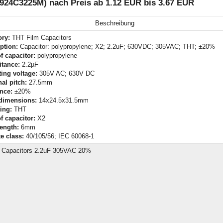
924C3225M) nach Preis ab 1.12 EUR bis 3.67 EUR
Beschreibung
ory:
THT Film Capacitors
ption:
Capacitor: polypropylene; X2; 2.2uF; 630VDC; 305VAC; THT; ±20%
f capacitor:
polypropylene
itance:
2.2µF
ing voltage:
305V AC; 630V DC
al pitch:
27.5mm
nce:
±20%
dimensions:
14x24.5x31.5mm
ing:
THT
f capacitor:
X2
ength:
6mm
e class:
40/105/56; IEC 60068-1
y Capacitors 2.2uF 305VAC 20%