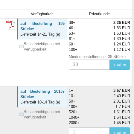
Verfügbarkeit
Privatkunde
38+
2.26 EUR
auf Bestellung 186
46+
1.86 EUR
Stücke:
53+
1.63 EUR
Lieferzeit 14-21 Tag (e)
61+
1.39 EUR
Benachrichtigung bei
69+
1.24 EUR
Verfügbarkeit
100+
1.12 EUR
Mindestbestellmenge: 38 Stücke
kaufen
1+
3.67 EUR
auf Bestellung 20137
10+
2.49 EUR
Stücke:
50+
2.01 EUR
Lieferzeit 10-14 Tag (e)
100+
1.7 EUR
Benachrichtigung bei
520+
1.61 EUR
Verfügbarkeit
1040+
1.54 EUR
2080+
1.45 EUR
kaufen