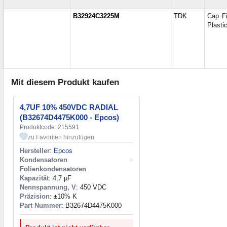
B32924C3225M
TDK
Cap F
Plasti
Mit diesem Produkt kaufen
4,7UF 10% 450VDC RADIAL
(B32674D4475K000 - Epcos)
Produktcode: 215591
zu Favoriten hinzufügen
Hersteller
:
Epcos
Kondensatoren
>
Folienkondensatoren
Kapazität
: 4,7 µF
Nennspannung, V
: 450 VDC
Präzision
: ±10% K
Part Nummer
: B32674D4475K000