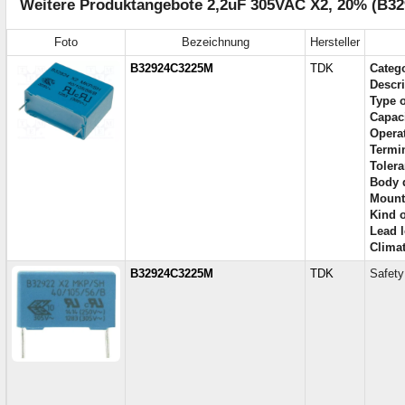
Weitere Produktangebote 2,2uF 305VAC X2, 20% (B32
Foto
Bezeichnung
Hersteller
B32924C3225M
TDK
Categ
Descri
Type o
Capac
Operat
Termin
Tolera
Body 
Mount
Kind o
Lead l
Climat
B32924C3225M
TDK
Safet