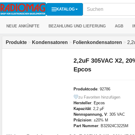
KATALOG
NEUE ANKÜNFTE
BEZAHLUNG UND LIEFERUNG
AGB
I
Produkte
>
Kondensatoren
>
Folienkondensatoren
>
2,2
2,2uF 305VAC X2, 2
Epcos
Produktcode
: 92786
zu Favoriten hinzufügen
Hersteller
:
Epcos
Kapazität
: 2,2 µF
Nennspannung, V
: 305 VAC
Präzision
: ±20% M
Part Nummer
: B32924C3225M