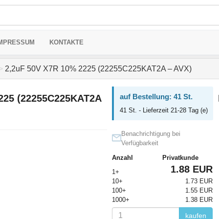
MPRESSUM
KONTAKTE
>
2,2uF 50V X7R 10% 2225 (22255C225KAT2A – AVX)
auf Bestellung: 41 St.
2225 (22255C225KAT2A
41 St. - Lieferzeit 21-28 Tag (e)
Benachrichtigung bei
Verfügbarkeit
Anzahl
Privatkunde
1.88 EUR
1+
10+
1.73 EUR
100+
1.55 EUR
1000+
1.38 EUR
kaufen