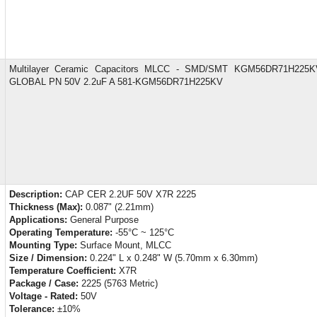
Multilayer Ceramic Capacitors MLCC - SMD/SMT KGM56DR71H225
GLOBAL PN 50V 2.2uF A 581-KGM56DR71H225KV
Description:
CAP CER 2.2UF 50V X7R 2225
Thickness (Max):
0.087" (2.21mm)
Applications:
General Purpose
Operating Temperature:
-55°C ~ 125°C
Mounting Type:
Surface Mount, MLCC
Size / Dimension:
0.224" L x 0.248" W (5.70mm x 6.30mm)
Temperature Coefficient:
X7R
Package / Case:
2225 (5763 Metric)
Voltage - Rated:
50V
Tolerance:
±10%