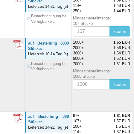
108+
1.59 EUR
Stücke:
114+
1.48 EUR
Lieferzeit 14-21 Tag (e)
250+
1.44 EUR
Benachrichtigung bei
Mindestbestellmenge:
Verfügbarkeit
107 Stücke
kaufen
1000+
1.65 EUR
auf Bestellung 8000
2000+
1.56 EUR
Stücke:
3000+
1.54 EUR
Lieferzeit 10-14 Tag (e)
5000+
1.52 EUR
Benachrichtigung bei
7000+
1.51 EUR
Verfügbarkeit
Mindestbestellmenge:
1000 Stücke
kaufen
97+
1.81 EUR
auf Bestellung 388
107+
1.57 EUR
Stücke:
108+
1.5 EUR
Lieferzeit 14-21 Tag (e)
114+
1.37 EUR