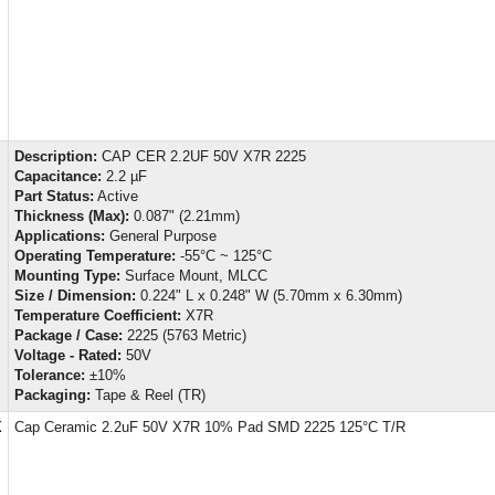
Description:
CAP CER 2.2UF 50V X7R 2225
Capacitance:
2.2 µF
Part Status:
Active
Thickness (Max):
0.087" (2.21mm)
Applications:
General Purpose
Operating Temperature:
-55°C ~ 125°C
Mounting Type:
Surface Mount, MLCC
Size / Dimension:
0.224" L x 0.248" W (5.70mm x 6.30mm)
Temperature Coefficient:
X7R
Package / Case:
2225 (5763 Metric)
Voltage - Rated:
50V
Tolerance:
±10%
Packaging:
Tape & Reel (TR)
X
Cap Ceramic 2.2uF 50V X7R 10% Pad SMD 2225 125°C T/R