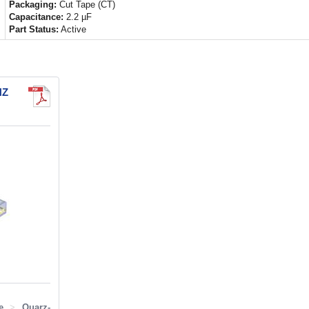
Packaging:
Cut Tape (CT)
Capacitance:
2.2 µF
Part Status:
Active
HZ
e
>
Quarz-