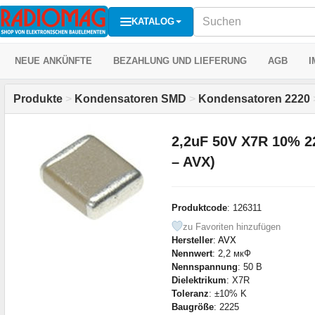
KATALOG
NEUE ANKÜNFTE
BEZAHLUNG UND LIEFERUNG
AGB
I
Produkte
>
Kondensatoren SMD
>
Kondensatoren 2220
2,2uF 50V X7R 10% 
– AVX)
Produktcode
: 126311
zu Favoriten hinzufügen
Hersteller
:
AVX
Nennwert
: 2,2 мкФ
Nennspannung
: 50 В
Dielektrikum
: X7R
Toleranz
: ±10% K
Baugröße
: 2225