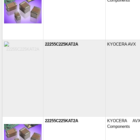
Components
22255C225KAT2A
KYOCERA AVX
22255C225KAT2A
KYOCERA AV
Components