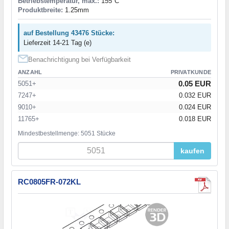
Betriebstemperatur, max.:
155°C
Produktbreite:
1.25mm
auf Bestellung 43476 Stücke:
Lieferzeit 14-21 Tag (e)
Benachrichtigung bei Verfügbarkeit
ANZAHL
PRIVATKUNDE
0.05 EUR
5051+
7247+
0.032 EUR
9010+
0.024 EUR
11765+
0.018 EUR
Mindestbestellmenge: 5051 Stücke
kaufen
RC0805FR-072KL