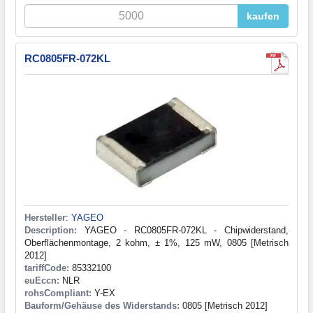
kaufen
RC0805FR-072KL
Hersteller
:
YAGEO
Description:
YAGEO - RC0805FR-072KL - Chipwiderstand,
Oberflächenmontage, 2 kohm, ± 1%, 125 mW, 0805 [Metrisch
2012]
tariffCode:
85332100
euEccn:
NLR
rohsCompliant:
Y-EX
Bauform/Gehäuse des Widerstands:
0805 [Metrisch 2012]