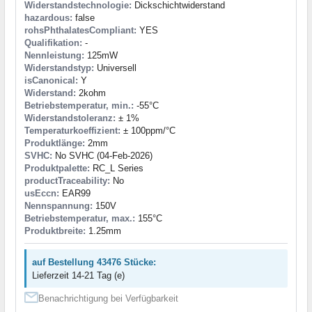
Widerstandstechnologie:
Dickschichtwiderstand
hazardous:
false
rohsPhthalatesCompliant:
YES
Qualifikation:
-
Nennleistung:
125mW
Widerstandstyp:
Universell
isCanonical:
Y
Widerstand:
2kohm
Betriebstemperatur, min.:
-55°C
Widerstandstoleranz:
± 1%
Temperaturkoeffizient:
± 100ppm/°C
Produktlänge:
2mm
SVHC:
No SVHC (04-Feb-2026)
Produktpalette:
RC_L Series
productTraceability:
No
usEccn:
EAR99
Nennspannung:
150V
Betriebstemperatur, max.:
155°C
Produktbreite:
1.25mm
auf Bestellung 43476 Stücke:
Lieferzeit 14-21 Tag (e)
Benachrichtigung bei Verfügbarkeit