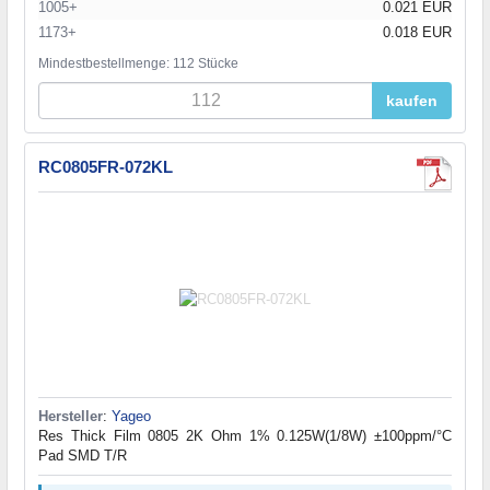
1005+
0.021 EUR
1173+
0.018 EUR
Mindestbestellmenge: 112 Stücke
kaufen
RC0805FR-072KL
Hersteller
:
Yageo
Res Thick Film 0805 2K Ohm 1% 0.125W(1/8W) ±100ppm/°C
Pad SMD T/R