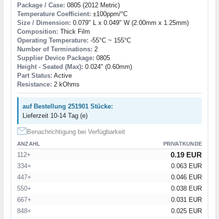
Package / Case:
0805 (2012 Metric)
Temperature Coefficient:
±100ppm/°C
Size / Dimension:
0.079" L x 0.049" W (2.00mm x 1.25mm)
Composition:
Thick Film
Operating Temperature:
-55°C ~ 155°C
Number of Terminations:
2
Supplier Device Package:
0805
Height - Seated (Max):
0.024" (0.60mm)
Part Status:
Active
Resistance:
2 kOhms
auf Bestellung 251901 Stücke:
Lieferzeit 10-14 Tag (e)
Benachrichtigung bei Verfügbarkeit
ANZAHL
PRIVATKUNDE
0.19 EUR
112+
334+
0.063 EUR
447+
0.046 EUR
550+
0.038 EUR
667+
0.031 EUR
848+
0.025 EUR