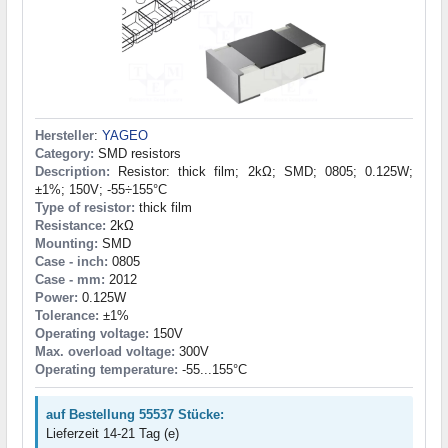
Hersteller
:
YAGEO
Category:
SMD resistors
Description:
Resistor: thick film; 2kΩ; SMD; 0805; 0.125W;
±1%; 150V; -55÷155°C
Type of resistor:
thick film
Resistance:
2kΩ
Mounting:
SMD
Case - inch:
0805
Case - mm:
2012
Power:
0.125W
Tolerance:
±1%
Operating voltage:
150V
Max. overload voltage:
300V
Operating temperature:
-55...155°C
auf Bestellung 55537 Stücke:
Lieferzeit 14-21 Tag (e)