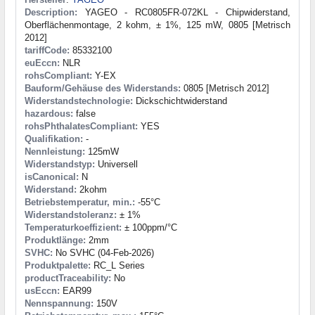
Description:
YAGEO - RC0805FR-072KL - Chipwiderstand,
Oberflächenmontage, 2 kohm, ± 1%, 125 mW, 0805 [Metrisch
2012]
tariffCode:
85332100
euEccn:
NLR
rohsCompliant:
Y-EX
Bauform/Gehäuse des Widerstands:
0805 [Metrisch 2012]
Widerstandstechnologie:
Dickschichtwiderstand
hazardous:
false
rohsPhthalatesCompliant:
YES
Qualifikation:
-
Nennleistung:
125mW
Widerstandstyp:
Universell
isCanonical:
N
Widerstand:
2kohm
Betriebstemperatur, min.:
-55°C
Widerstandstoleranz:
± 1%
Temperaturkoeffizient:
± 100ppm/°C
Produktlänge:
2mm
SVHC:
No SVHC (04-Feb-2026)
Produktpalette:
RC_L Series
productTraceability:
No
usEccn:
EAR99
Nennspannung:
150V