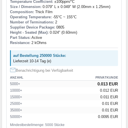
Temperature Coefficient:
±100ppm/°C
Size / Dimension:
0.079" L x 0.049" W (2.00mm x 1.25mm)
Composition:
Thick Film
Operating Temperature:
-55°C ~ 155°C
Number of Terminations:
2
Supplier Device Package:
0805
Height - Seated (Max):
0.024" (0.60mm)
Part Status:
Active
Resistance:
2 kOhms
auf Bestellung 250000 Stücke:
Lieferzeit 10-14 Tag (e)
Benachrichtigung bei Verfügbarkeit
ANZAHL
PRIVATKUNDE
0.013 EUR
5000+
10000+
0.012 EUR
15000+
0.011 EUR
25000+
0.01 EUR
35000+
0.01 EUR
50000+
0.0095 EUR
Mindestbestellmenge: 5000 Stücke