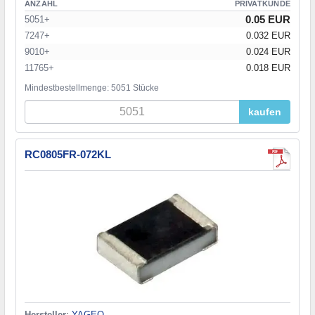
ANZAHL
PRIVATKUNDE
0.05 EUR
5051+
7247+
0.032 EUR
9010+
0.024 EUR
11765+
0.018 EUR
Mindestbestellmenge: 5051 Stücke
kaufen
RC0805FR-072KL
Hersteller
:
YAGEO