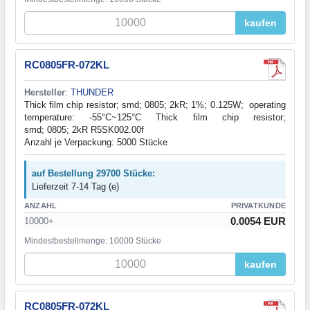
kaufen
RC0805FR-072KL
Hersteller
:
THUNDER
Thick film chip resistor; smd; 0805; 2kR; 1%; 0.125W; operating
temperature: -55°C~125°C Thick film chip resistor;
smd; 0805; 2kR R5SK002.00f
Anzahl je Verpackung: 5000 Stücke
auf Bestellung 29700 Stücke:
Lieferzeit 7-14 Tag (e)
ANZAHL
PRIVATKUNDE
0.0054 EUR
10000+
Mindestbestellmenge: 10000 Stücke
kaufen
RC0805FR-072KL